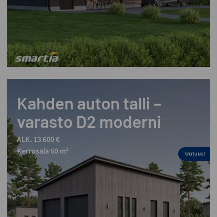
Kahden auton talli –
varasto D2 moderni
ALK. 13 600 €
Kerrosala 60 m²
Uutuus!