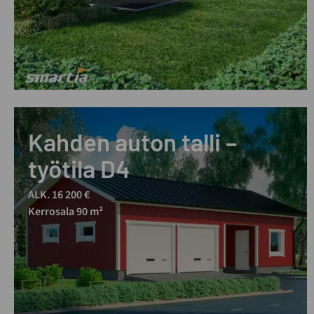
Kahden auton talli –
työtila D4
ALK. 16 200 €
Kerrosala 90 m²