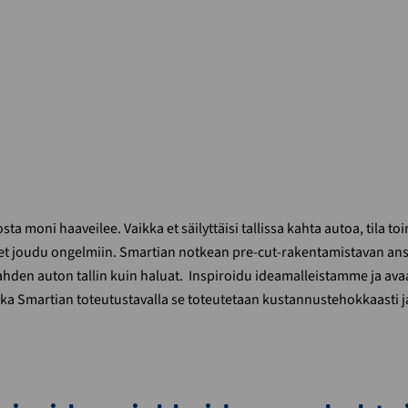
sta moni haaveilee. Vaikka et säilyttäisi tallissa kahta autoa, tila to
a et joudu ongelmiin. Smartian notkean pre-cut-rakentamistavan ans
ahden auton tallin kuin haluat. Inspiroidu ideamalleistamme ja avaa
ka Smartian toteutustavalla se toteutetaan kustannustehokkaasti ja