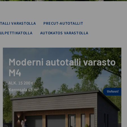
TALLI VARASTOLLA
PRECUT-AUTOTALLIT
ULPETTIKATOLLA
AUTOKATOS VARASTOLLA
Moderni autotalli varasto
M4
ALK. 15 200 €
Kerrosala 63 m²
Uutuus!