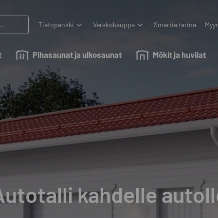
Tietopankki
Verkkokauppa
Smartia tarina
Myyn
t
Pihasaunat ja ulkosaunat
Mökit ja huvilat
Autotalli kahdelle autoll