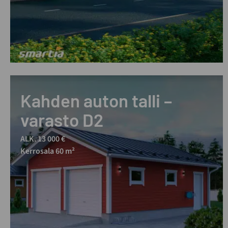
Kahden auton talli –
varasto D2
ALK. 13 000 €
Kerrosala 60 m²