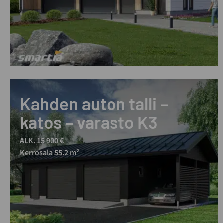
Kahden auton talli –
katos – varasto K3
ALK. 15 900 €
Kerrosala 55.2 m²