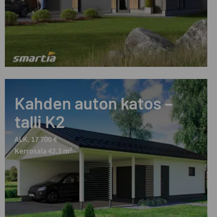
Kahden auton katos –
talli K2
ALK. 17 700 €
Kerrosala 42.3 m²