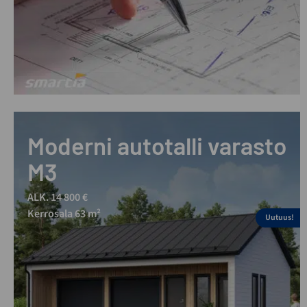
Moderni autotalli varasto
M3
ALK. 14 800 €
Kerrosala 63 m²
Uutuus!