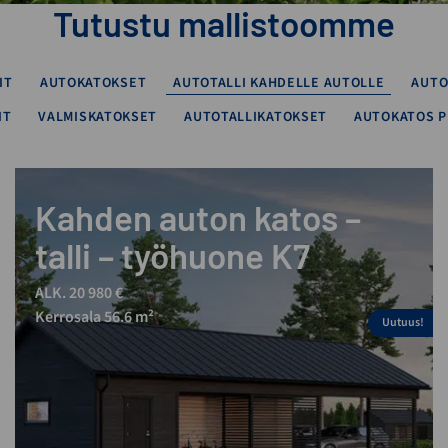
Tutustu mallistoomme
IT
AUTOKATOKSET
AUTOTALLI KAHDELLE AUTOLLE
AUTO
IT
VALMISKATOKSET
AUTOTALLIKATOKSET
AUTOKATOS P
Kahden auton katos –
talli – työhuone K7
ALK. 20 980 €
Kerrosala 56.6 m²
Uutuus!