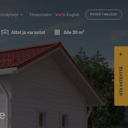
tinäyttelyt
Yhteystiedot
In English
PYYDÄ TARJOUS
Aitat ja varastot
Alle 30 m²
OTA YHTEYTTÄ
e