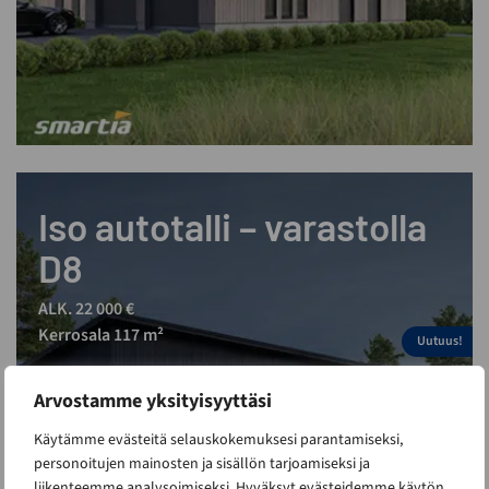
Iso autotalli – varastolla
D8
ALK. 22 000 €
Kerrosala 117 m²
Uutuus!
Arvostamme yksityisyyttäsi
Käytämme evästeitä selauskokemuksesi parantamiseksi,
personoitujen mainosten ja sisällön tarjoamiseksi ja
liikenteemme analysoimiseksi. Hyväksyt evästeidemme käytön