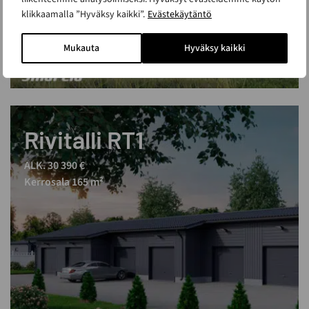
klikkaamalla ”Hyväksy kaikki”.
Evästekäytäntö
Mukauta
Hyväksy kaikki
Rivitalli RT1
ALK. 30 390 €
Kerrosala 165 m²