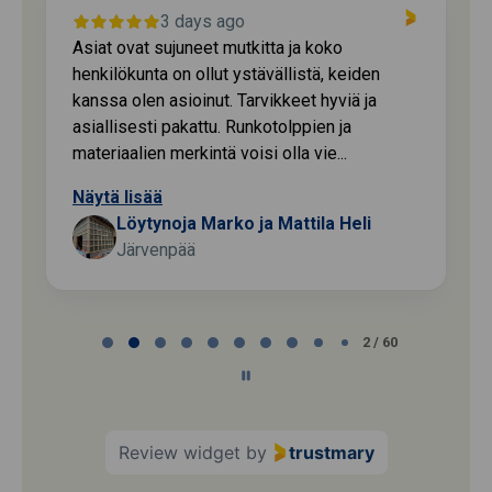
3 days ago
Asiat ovat sujuneet mutkitta ja koko
henkilökunta on ollut ystävällistä, keiden
kanssa olen asioinut. Tarvikkeet hyviä ja
asiallisesti pakattu. Runkotolppien ja
materiaalien merkintä voisi olla vie...
Näytä lisää
Löytynoja Marko ja Mattila Heli
Järvenpää
Page
2 / 60
2
of
60
Review widget
by
trustmary