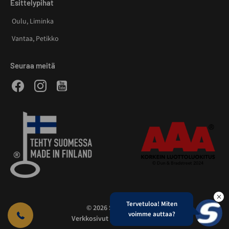
Esittelypihat
Oulu, Liminka
Vantaa, Petikko
Seuraa meitä
Facebook
Instagram
Youtube
Tervetuloa! Miten
© 2026 Smartia Oy
voimme auttaa?
Verkkosivut yritykselle WDS