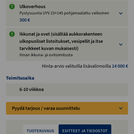
Ulkoverhous
Pystysuunta UYV 23×145 pohjamaalattu valkoinen
300 €
Ikkunat ja ovet (sisältää aukkorakenteen
ulkopuoliset listoitukset, vesipellit ja itse
tarvikkeet kuvan mukaisesti)
Ilman ikkuna- ja ovitoimitusta
Hinta-arvio valituilla lisävalinnoilla
14 000
€
Toimitusaika
6-10 viikkoa
Pyydä tarjous / varaa suunnittelu
TUOTEKUVAUS
ESITTEET JA TIEDOSTOT