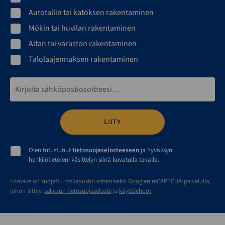
Autotallin tai katoksen rakentaminen
Mökin tai huvilan rakentaminen
Aitan tai varaston rakentaminen
Talolaajennuksen rakentaminen
Sähköpostiosoite*
Olen tutustunut
tietosuojaselosteeseen
ja hyväksyn
henkilötietojeni käsittelyn siinä kuvatulla tavalla.
Lomake on suojattu roskapostin estämiseksi Googlen reCAPTCHA-palvelulla,
johon liittyy
palvelun tietosuojaseloste
ja
käyttöehdot
.