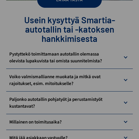
LATAA TÄSTÄ
Usein kysyttyä Smartia-
autotallin tai -katoksen
hankkimisesta
Pystyttekö toimittamaan autotallin olemassa
olevista lupakuvista tai omista suunnitelmista?
Voiko valmismallianne muokata ja mitkä ovat
rajoitukset, esim. mitoitukselle?
Paljonko autotallin pohjatyöt ja perustamistyöt
kustantavat?
Millainen on toimitusaika?
Mitä jää asiakkaan vastuulle?