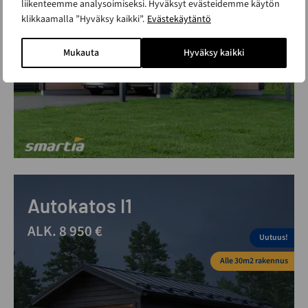
liikenteemme analysoimiseksi. Hyväksyt evästeidemme käytön
klikkaamalla ”Hyväksy kaikki”.
Evästekäytäntö
Mukauta
Hyväksy kaikki
Autokatos I1
ALK. 8 950 €
Uutuus!
Alle 30m2 rakennus