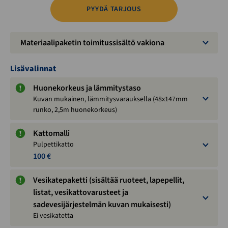
PYYDÄ TARJOUS
Materiaalipaketin toimitussisältö vakiona
Lisävalinnat
Huonekorkeus ja lämmitystaso
Kuvan mukainen, lämmitysvarauksella (48x147mm
runko, 2,5m huonekorkeus)
Kattomalli
Pulpettikatto
100 €
Vesikatepaketti (sisältää ruoteet, lapepellit,
listat, vesikattovarusteet ja
sadevesijärjestelmän kuvan mukaisesti)
Ei vesikatetta