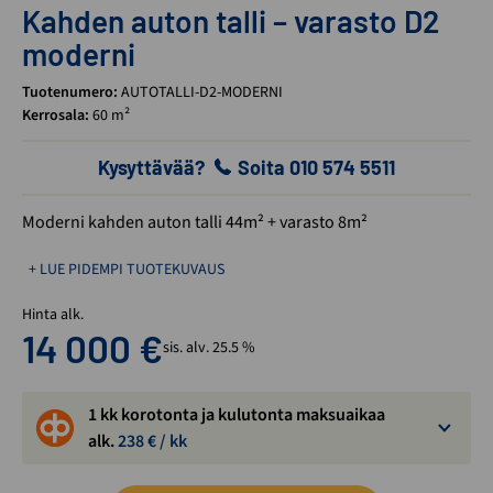
Kahden auton talli – varasto D2
moderni
Tuotenumero:
AUTOTALLI-D2-MODERNI
Kerrosala:
60 m²
Kysyttävää?
Soita 010 574 5511
Moderni kahden auton talli 44m² + varasto 8m²
+ LUE PIDEMPI TUOTEKUVAUS
Hinta alk.
14 000
€
sis. alv. 25.5 %
1 kk korotonta ja kulutonta maksuaikaa
alk.
238
€ / kk