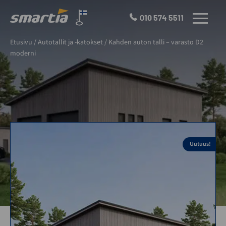
Skip
to
010 574 5511
VALIKKO
content
Smartia
Etusivu
/
Autotallit ja -katokset
/
Kahden auton talli – varasto D2
Oy
moderni
Uutuus!