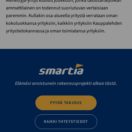
Menestyjä-yritys kuuluu joukkoon, jonka talousanalytiikan
ammattilainen on todennut suoriutuvan vertaisiaan
paremmin. Kullakin osa-alueella yritystä verrataan oman
kokoluokkansa yrityksiin, kaikkiin yrityksiin Kauppalehden
yritystietokannassa ja oman toimialansa yrityksiin.
Elämäsi onnistunein rakennusprojekti alkaa tästä.
PYYDÄ TARJOUS
KAIKKI YHTEYSTIEDOT