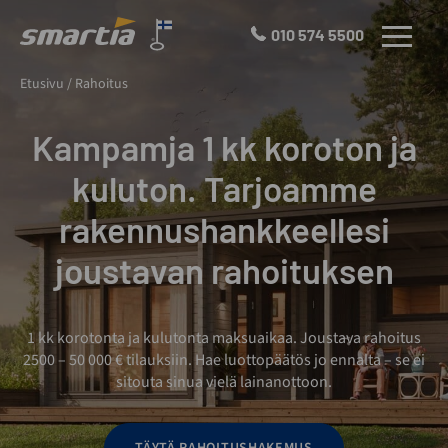
Skip
to
010 574 5500
VALIKKO
content
Smartia
Etusivu
/
Rahoitus
Oy
Kampamja 1 kk koroton ja
kuluton. Tarjoamme
rakennushankkeellesi
joustavan rahoituksen
1 kk korotonta ja kulutonta maksuaikaa. Joustava rahoitus
2500 – 50 000 € tilauksiin. Hae luottopäätös jo ennalta – se ei
sitouta sinua vielä lainanottoon.