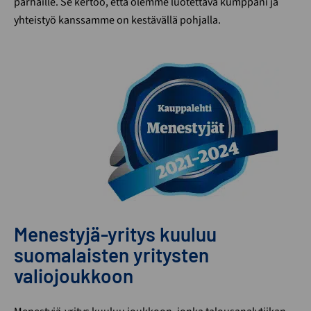
parhaille. Se kertoo, että olemme luotettava kumppani ja
yhteistyö kanssamme on kestävällä pohjalla.
Menestyjä-yritys kuuluu
suomalaisten yritysten
valiojoukkoon