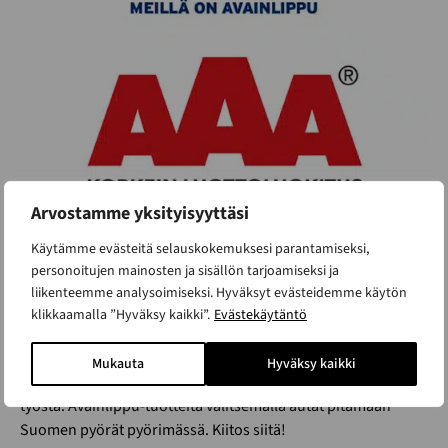
Arvostamme yksityisyyttäsi
Käytämme evästeitä selauskokemuksesi parantamiseksi,
Smartialle on myönnetty
personoitujen mainosten ja sisällön tarjoamiseksi ja
liikenteemme analysoimiseksi. Hyväksyt evästeidemme käytön
avainlippu
klikkaamalla ”Hyväksy kaikki”.
Evästekäytäntö
Smartialla on uskottu alusta asti kotimaiseen tekemiseen.
Mukauta
Hyväksy kaikki
Tuotteillemme myönnettiin Avainlippumerkki suomalaisesta
työstä. Avainlippu-tuotteita valitsemalla autat pitämään
Suomen pyörät pyörimässä. Kiitos siitä!