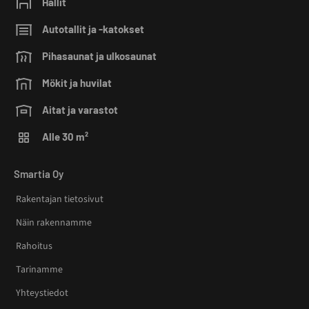
Hallit
Autotallit ja -katokset
Pihasaunat ja ulkosaunat
Mökit ja huvilat
Aitat ja varastot
Alle 30 m²
Smartia Oy
Rakentajan tietosivut
Näin rakennamme
Rahoitus
Tarinamme
Yhteystiedot