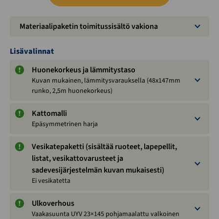
Materiaalipaketin toimitussisältö vakiona
Lisävalinnat
Huonekorkeus ja lämmitystaso
Kuvan mukainen, lämmitysvarauksella (48x147mm
runko, 2,5m huonekorkeus)
Kattomalli
Epäsymmetrinen harja
Vesikatepaketti (sisältää ruoteet, lapepellit,
listat, vesikattovarusteet ja
sadevesijärjestelmän kuvan mukaisesti)
Ei vesikatetta
Ulkoverhous
Vaakasuunta UYV 23×145 pohjamaalattu valkoinen