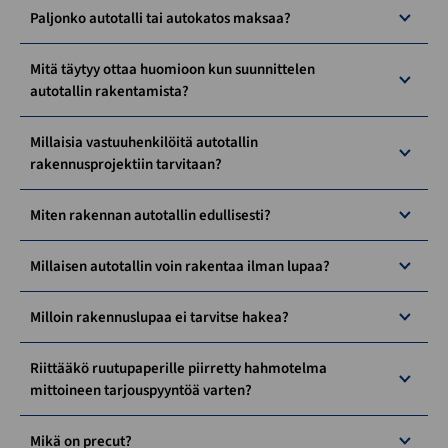
Paljonko autotalli tai autokatos maksaa?
Mitä täytyy ottaa huomioon kun suunnittelen
autotallin rakentamista?
Millaisia vastuuhenkilöitä autotallin
rakennusprojektiin tarvitaan?
Miten rakennan autotallin edullisesti?
Millaisen autotallin voin rakentaa ilman lupaa?
Milloin rakennuslupaa ei tarvitse hakea?
Riittääkö ruutupaperille piirretty hahmotelma
mittoineen tarjouspyyntöä varten?
Mikä on precut?