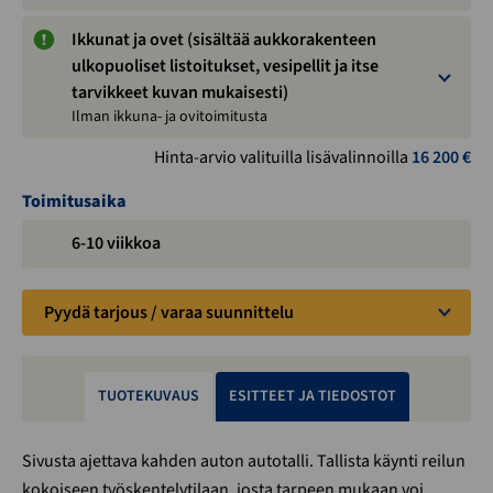
Ikkunat ja ovet (sisältää aukkorakenteen
ulkopuoliset listoitukset, vesipellit ja itse
tarvikkeet kuvan mukaisesti)
Ilman ikkuna- ja ovitoimitusta
Hinta-arvio valituilla lisävalinnoilla
16 200
€
Toimitusaika
6-10 viikkoa
Pyydä tarjous / varaa suunnittelu
TUOTEKUVAUS
ESITTEET JA TIEDOSTOT
Sivusta ajettava kahden auton autotalli. Tallista käynti reilun
kokoiseen työskentelytilaan, josta tarpeen mukaan voi