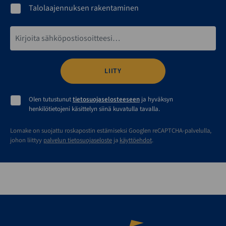
Talolaajennuksen rakentaminen
Sähköpostiosoite*
Olen tutustunut
tietosuojaselosteeseen
ja hyväksyn
henkilötietojeni käsittelyn siinä kuvatulla tavalla.
Lomake on suojattu roskapostin estämiseksi Googlen reCAPTCHA-palvelulla,
johon liittyy
palvelun tietosuojaseloste
ja
käyttöehdot
.