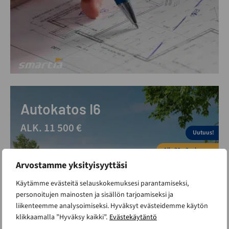
Autokatos I6
ALK. 11 500 €
Uutuus!
Alle 30m2 rakennus
Arvostamme yksityisyyttäsi
Käytämme evästeitä selauskokemuksesi parantamiseksi,
personoitujen mainosten ja sisällön tarjoamiseksi ja
liikenteemme analysoimiseksi. Hyväksyt evästeidemme käytön
klikkaamalla ”Hyväksy kaikki”.
Evästekäytäntö