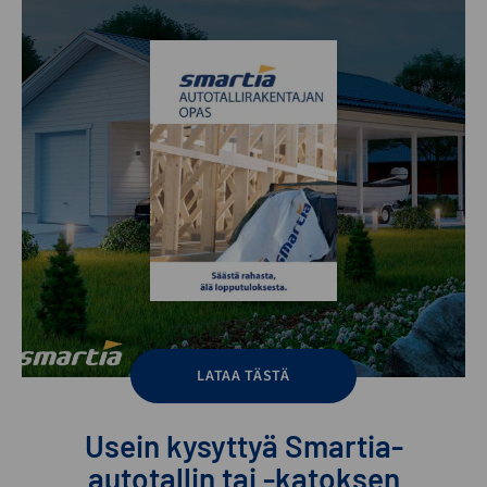
LATAA TÄSTÄ
Usein kysyttyä Smartia-
autotallin tai -katoksen