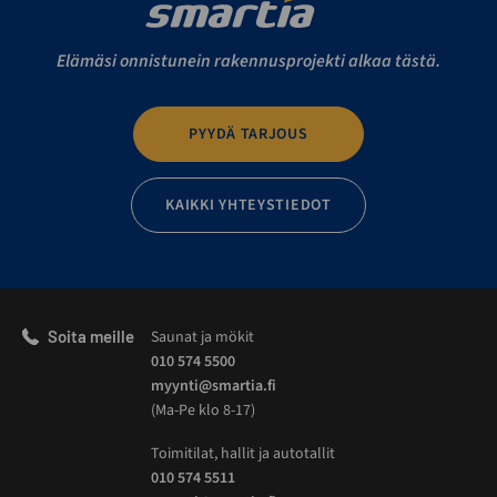
Elämäsi onnistunein rakennusprojekti alkaa tästä.
PYYDÄ TARJOUS
KAIKKI YHTEYSTIEDOT
Soita meille
Saunat ja mökit
010 574 5500
myynti@smartia.fi
(Ma-Pe klo 8-17)
Toimitilat, hallit ja autotallit
010 574 5511