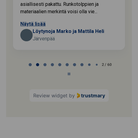
asiallisesti pakattu. Runkotolppien ja
materiaalien merkintä voisi olla vie...
Näytä lisää
Löytynoja Marko ja Mattila Heli
Järvenpää
Page
2 / 60
2
of
60
Review widget
by
trustmary