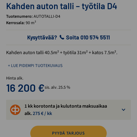
Kahden auton talli – työtila D4
Tuotenumero:
AUTOTALLI-D4
Kerrosala:
90 m²
Kysyttävää?
Soita 010 574 5511
Kahden auton talli 40.5m² + työtila 31m² + katos 7.5m².
+ LUE PIDEMPI TUOTEKUVAUS
Hinta alk.
16 200
€
sis. alv. 25.5 %
1 kk korotonta ja kulutonta maksuaikaa
alk.
275
€ / kk
PYYDÄ TARJOUS