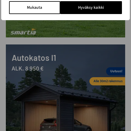
Mukauta
Hyväksy kaikki
Autokatos I1
ALK. 8 950 €
Uutuus!
Alle 30m2 rakennus