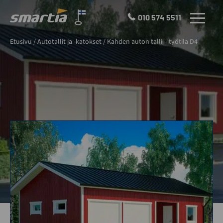
Skip
to
010 574 5511
VALIKKO
content
Smartia
Etusivu
/
Autotallit ja -katokset
/
Kahden auton talli – työtila D4
Oy