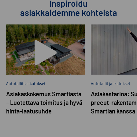
Inspiroidu
asiakkaidemme kohteista
Autotallit ja -katokset
Autotallit ja -katokset
Asiakaskokemus Smartiasta
Asiakastarina: S
– Luotettava toimitus ja hyvä
precut-rakentam
hinta-laatusuhde
Smartian kanssa