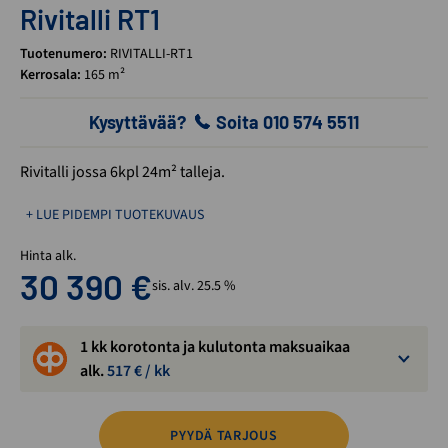
Rivitalli RT1
Tuotenumero:
RIVITALLI-RT1
Kerrosala:
165 m²
Kysyttävää?
Soita 010 574 5511
Rivitalli jossa 6kpl 24m² talleja.
+ LUE PIDEMPI TUOTEKUVAUS
Hinta alk.
30 390
€
sis. alv. 25.5 %
1 kk korotonta ja kulutonta maksuaikaa
alk.
517
€ / kk
PYYDÄ TARJOUS