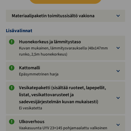
Materiaalipaketin toimitussisältö vakiona
Lisävalinnat
Huonekorkeus ja lämmitystaso
Kuvan mukainen, lämmitysvarauksella (48x147mm
runko, 2,5m huonekorkeus)
Kattomalli
Epäsymmetrinen harja
Vesikatepaketti (sisältää ruoteet, lapepellit,
listat, vesikattovarusteet ja
sadevesijärjestelmän kuvan mukaisesti)
Ei vesikatetta
Ulkoverhous
Vaakasuunta UYV 23×145 pohjamaalattu valkoinen