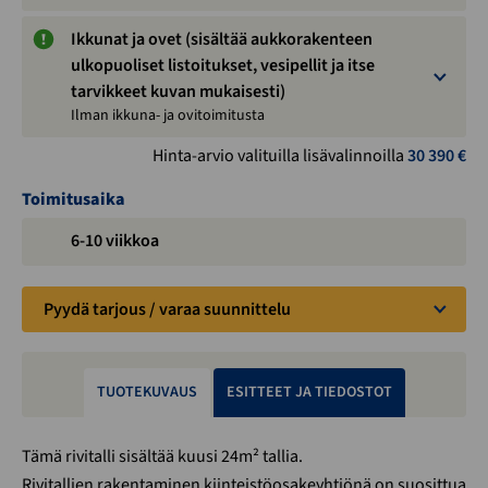
Ikkunat ja ovet (sisältää aukkorakenteen
ulkopuoliset listoitukset, vesipellit ja itse
tarvikkeet kuvan mukaisesti)
Ilman ikkuna- ja ovitoimitusta
Hinta-arvio valituilla lisävalinnoilla
30 390
€
Toimitusaika
6-10 viikkoa
Pyydä tarjous / varaa suunnittelu
TUOTEKUVAUS
ESITTEET JA TIEDOSTOT
Tämä rivitalli sisältää kuusi 24m² tallia.
Rivitallien rakentaminen kiinteistöosakeyhtiönä on suosittua