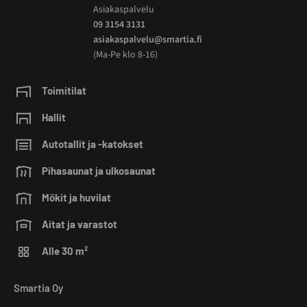
Asiakaspalvelu
09 3154 3131
asiakaspalvelu@smartia.fi
(Ma-Pe klo 8-16)
Toimitilat
Hallit
Autotallit ja -katokset
Pihasaunat ja ulkosaunat
Mökit ja huvilat
Aitat ja varastot
Alle 30 m²
Smartia Oy