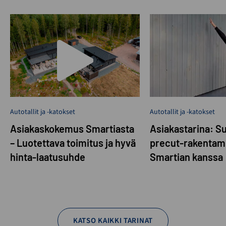
Autotallit ja -katokset
Autotallit ja -katokset
Asiakaskokemus Smartiasta
Asiakastarina: S
– Luotettava toimitus ja hyvä
precut-rakentam
hinta-laatusuhde
Smartian kanssa
KATSO KAIKKI TARINAT