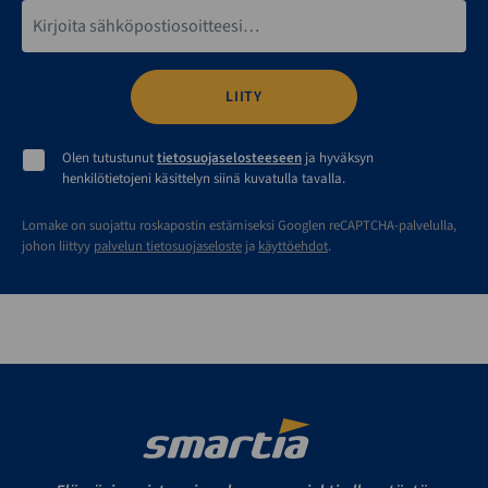
Sähköpostiosoite*
Olen tutustunut
tietosuojaselosteeseen
ja hyväksyn
henkilötietojeni käsittelyn siinä kuvatulla tavalla.
Lomake on suojattu roskapostin estämiseksi Googlen reCAPTCHA-palvelulla,
johon liittyy
palvelun tietosuojaseloste
ja
käyttöehdot
.