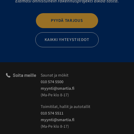
Elämäsi onnistunein rakennusprojekti alkaa tästä.
PYYDÄ TARJOUS
KAIKKI YHTEYSTIEDOT
Soita meille
Saunat ja mökit
010 574 5500
myynti@smartia.fi
(Ma-Pe klo 8-17)
Toimitilat, hallit ja autotallit
010 574 5511
myynti@smartia.fi
(Ma-Pe klo 8-17)