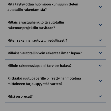
Mitä täytyy ottaa huomioon kun suunnittelen
autotallin rakentamista?
Millaisia vastuuhenkilöitä autotallin
rakennusprojektiin tarvitaan?
Miten rakennan autotallin edullisesti?
Millaisen autotallin voin rakentaa ilman lupaa?
Milloin rakennuslupaa ei tarvitse hakea?
Riittääkö ruutupaperille piirretty hahmotelma
mittoineen tarjouspyyntöä varten?
Mikä on precut?