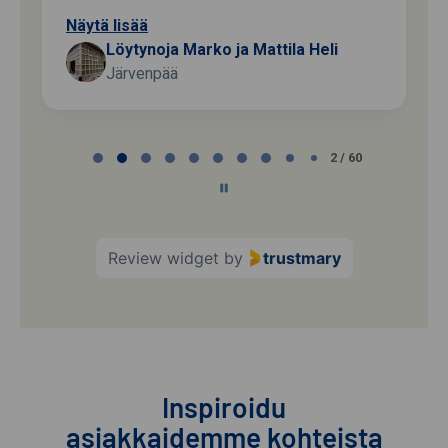
Näytä lisää
Löytynoja Marko ja Mattila Heli
Järvenpää
Page
2 / 60
2
of
60
Review widget
by
trustmary
Inspiroidu
asiakkaidemme kohteista