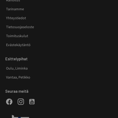
Rahoitus
Tarinamme
Yhteystiedot
Tietosuojaseloste
Toimituskulut
Evästekäytäntö
Esittelypihat
Oulu, Liminka
Vantaa, Petikko
Seuraa meitä
Facebook
Instagram
Youtube