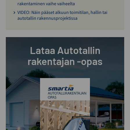
rakentaminen vaihe vaiheelta
VIDEO: Näin pääset alkuun toimitilan, hallin tai
autotallin rakennusprojektissa
Lataa Autotallin
rakentajan -opas