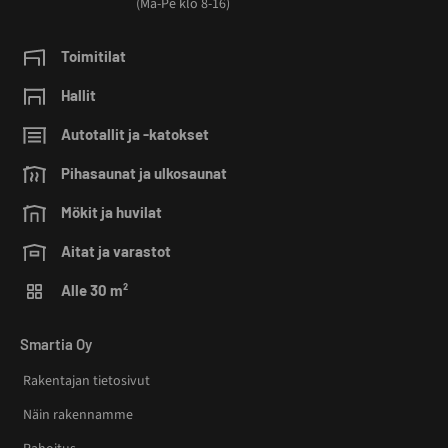
(Ma-Pe klo 8-16)
Toimitilat
Hallit
Autotallit ja -katokset
Pihasaunat ja ulkosaunat
Mökit ja huvilat
Aitat ja varastot
Alle 30 m²
Smartia Oy
Rakentajan tietosivut
Näin rakennamme