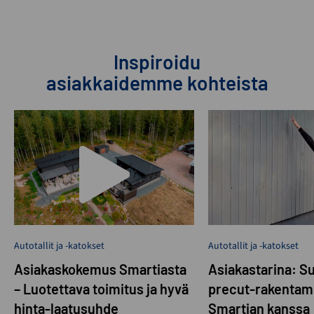
Inspiroidu
asiakkaidemme kohteista
Autotallit ja -katokset
Autotallit ja -katokset
Asiakaskokemus Smartiasta
Asiakastarina: S
– Luotettava toimitus ja hyvä
precut-rakentam
hinta-laatusuhde
Smartian kanssa