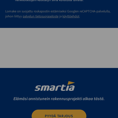
Lomake on suojattu roskapostin estämiseksi Googlen reCAPTCHA-palvelulla,
johon liittyy
palvelun tietosuojaseloste
ja
käyttöehdot
.
Elämäsi onnistunein rakennusprojekti alkaa tästä.
PYYDÄ TARJOUS