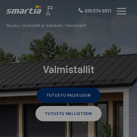
Skip
to
010 574 5511
VALIKKO
content
Smartia
Etusivu
/
Autotallit ja -katokset
/
Valmistallit
Oy
Valmistallit
TUTUSTU PALVELUUN
TUTUSTU MALLISTOON