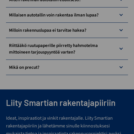
Millaisen autotallin voin rakentaa ilman lupaa?
Milloin rakennuslupaa ei tarvitse hakea?
Riittääkö ruutupaperille piirretty hahmotelma
mittoineen tarjouspyyntöä varten?
Mikä on precut?
Liity Smartian rakentajapiiriin
Ideat, inspiraatiot ja vinkit rakentajalle. Liity Smartian
rakentajapiiriin ja lähetämme sinulle kiinnostuksesi
mukaista tietoa ja inspiraatiota rakennusprojektisi avuksi.