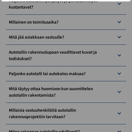
Paljonko autotallin pohjatyöt ja perustamistyöt
kustantavat?
Millainen on toimitusaika?
Mitä jää asiakkaan vastuulle?
Autotallin rakennuslupaan vaadittavat kuvat ja
todistukset?
Paljonko autotalli tai autokatos maksaa?
Mitä täytyy ottaa huomioon kun suunnittelen
autotallin rakentamista?
Millaisia vastuuhenkilöitä autotallin
rakennusprojektiin tarvitaan?
Miten rakennan autotallin edullisesti?