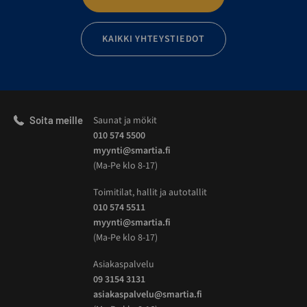
KAIKKI YHTEYSTIEDOT
Soita meille
Saunat ja mökit
010 574 5500
myynti@smartia.fi
(Ma-Pe klo 8-17)
Toimitilat, hallit ja autotallit
010 574 5511
myynti@smartia.fi
(Ma-Pe klo 8-17)
Asiakaspalvelu
09 3154 3131
asiakaspalvelu@smartia.fi