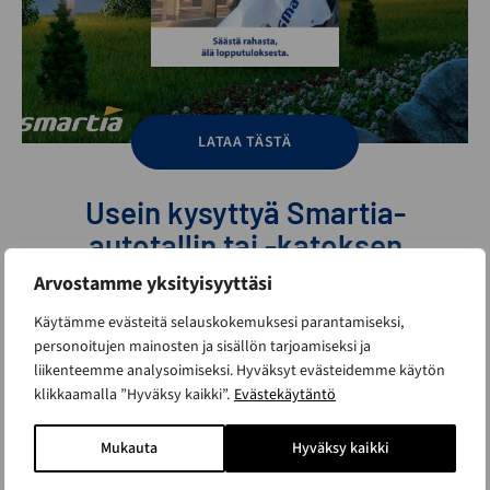
LATAA TÄSTÄ
Usein kysyttyä Smartia-
autotallin tai -katoksen
hankkimisesta
Arvostamme yksityisyyttäsi
Käytämme evästeitä selauskokemuksesi parantamiseksi,
Pystyttekö toimittamaan autotallin olemassa
personoitujen mainosten ja sisällön tarjoamiseksi ja
olevista lupakuvista tai omista suunnitelmista?
liikenteemme analysoimiseksi. Hyväksyt evästeidemme käytön
klikkaamalla ”Hyväksy kaikki”.
Evästekäytäntö
Voiko valmismallianne muokata ja mitkä ovat
rajoitukset, esim. mitoitukselle?
Mukauta
Hyväksy kaikki