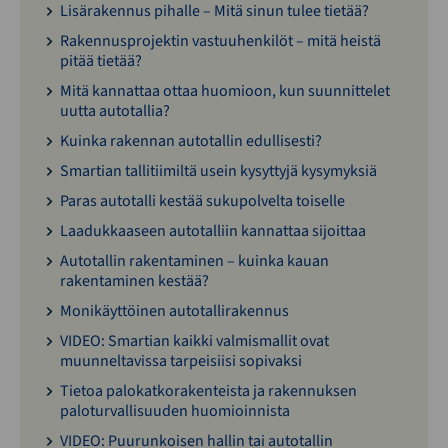
Lisärakennus pihalle – Mitä sinun tulee tietää?
Rakennusprojektin vastuuhenkilöt – mitä heistä
pitää tietää?
Mitä kannattaa ottaa huomioon, kun suunnittelet
uutta autotallia?
Kuinka rakennan autotallin edullisesti?
Smartian tallitiimiltä usein kysyttyjä kysymyksiä
Paras autotalli kestää sukupolvelta toiselle
Laadukkaaseen autotalliin kannattaa sijoittaa
Autotallin rakentaminen – kuinka kauan
rakentaminen kestää?
Monikäyttöinen autotallirakennus
VIDEO: Smartian kaikki valmismallit ovat
muunneltavissa tarpeisiisi sopivaksi
Tietoa palokatkorakenteista ja rakennuksen
paloturvallisuuden huomioinnista
VIDEO: Puurunkoisen hallin tai autotallin