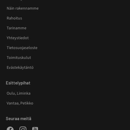
Näin rakennamme
Rahoitus
Tarinamme
Yhteystiedot
Tietosuojaseloste
Toimituskulut
Evästekäytäntö
Esittelypihat
Oulu, Liminka
Vantaa, Petikko
Seuraa meitä
Facebook
Instagram
Youtube