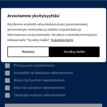
Liity Smartian rakentajapiiriin
Arvostamme yksityisyyttäsi
Ideat, inspiraatiot ja vinkit rakentajalle. Liity Smartian
Käytämme evästeitä selauskokemuksesi parantamiseksi,
rakentajapiiriin ja lähetämme sinulle kiinnostuksesi
personoitujen mainosten ja sisällön tarjoamiseksi ja
liikenteemme analysoimiseksi. Hyväksyt evästeidemme käytön
mukaista tietoa ja inspiraatiota rakennusprojektisi avuksi.
klikkaamalla ”Hyväksy kaikki”.
Evästekäytäntö
Minua kiinnostaa erityisesti...
Toimitilan rakentaminen
Mukauta
Hyväksy kaikki
Hallin rakentaminen
Pihasaunan hankkiminen
Autotallin tai katoksen rakentaminen
Mökin tai huvilan rakentaminen
Aitan tai varaston rakentaminen
Talolaajennuksen rakentaminen
Sähköpostiosoite*