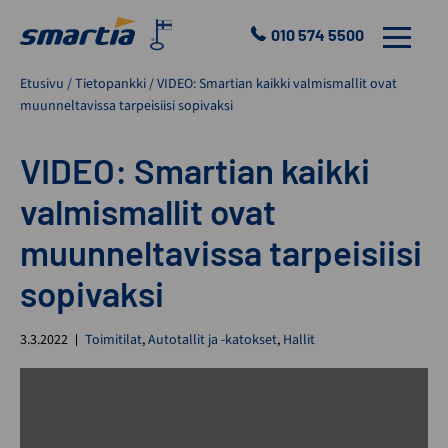
Skip
to
010 574 5500
VALIKKO
content
Smartia
Etusivu
/
Tietopankki
/
VIDEO: Smartian kaikki valmismallit ovat
Oy
muunneltavissa tarpeisiisi sopivaksi
VIDEO: Smartian kaikki
valmismallit ovat
muunneltavissa tarpeisiisi
sopivaksi
3.3.2022
Toimitilat
,
Autotallit ja -katokset
,
Hallit