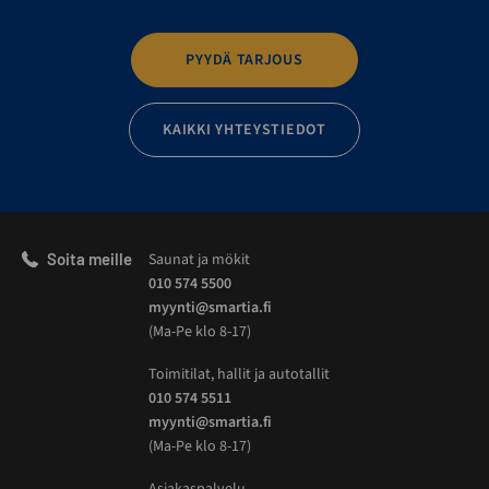
PYYDÄ TARJOUS
KAIKKI YHTEYSTIEDOT
Soita meille
Saunat ja mökit
010 574 5500
myynti@smartia.fi
(Ma-Pe klo 8-17)
Toimitilat, hallit ja autotallit
010 574 5511
myynti@smartia.fi
(Ma-Pe klo 8-17)
Asiakaspalvelu