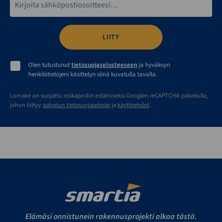
Olen tutustunut
tietosuojaselosteeseen
ja hyväksyn
henkilötietojeni käsittelyn siinä kuvatulla tavalla.
Lomake on suojattu roskapostin estämiseksi Googlen reCAPTCHA-palvelulla,
johon liittyy
palvelun tietosuojaseloste
ja
käyttöehdot
.
Elämäsi onnistunein rakennusprojekti alkaa tästä.