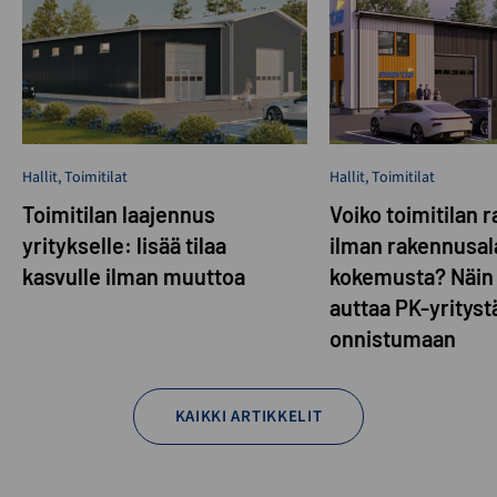
Hallit
,
Toimitilat
Hallit
,
Toimitilat
Toimitilan laajennus
Voiko toimitilan 
yritykselle: lisää tilaa
ilman rakennusal
kasvulle ilman muuttoa
kokemusta? Näin
auttaa PK-yrityst
onnistumaan
KAIKKI ARTIKKELIT