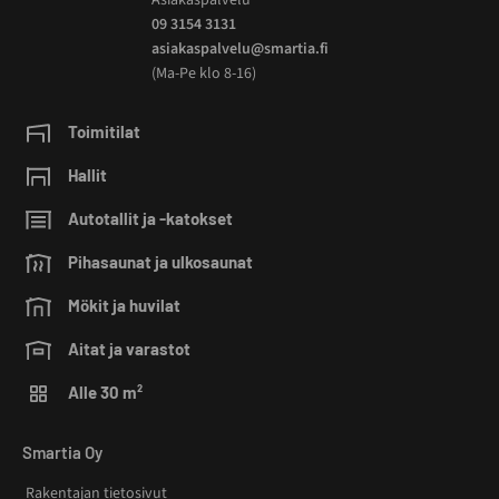
09 3154 3131
asiakaspalvelu@smartia.fi
(Ma-Pe klo 8-16)
Toimitilat
Hallit
Autotallit ja -katokset
Pihasaunat ja ulkosaunat
Mökit ja huvilat
Aitat ja varastot
Alle 30 m²
Smartia Oy
Rakentajan tietosivut