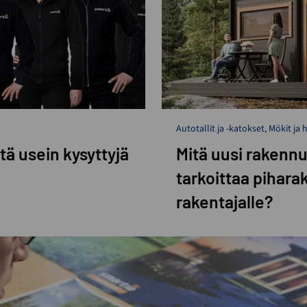
Autotallit ja -katokset
,
Mökit ja 
ltä usein kysyttyjä
Mitä uusi rakenn
tarkoittaa pihar
rakentajalle?