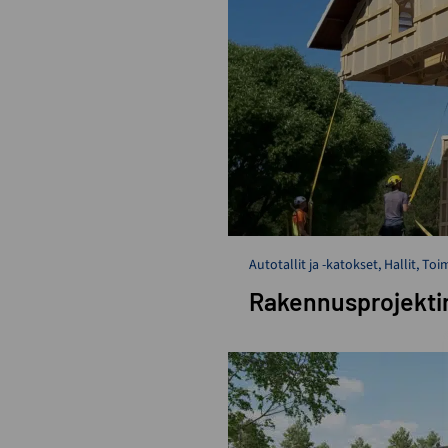
Autotallit ja -katokset
,
Hallit
,
Toim
Rakennusprojektin 