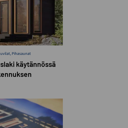
huvilat
,
Pihasaunat
uslaki käytännössä
akennuksen