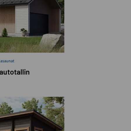
hasaunat
autotallin