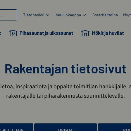
Tietopankki
Verkkokauppa
Smartia tarina
Myyn
t
Pihasaunat ja ulkosaunat
Mökit ja huvilat
Rakentajan tietosivut
tietoa, inspiraatiota ja oppaita toimitilan hankkijalle, 
rakentajalle tai piharakennusta suunnittelevalle.
T AIHEITTAIN
OPPAAT
REK