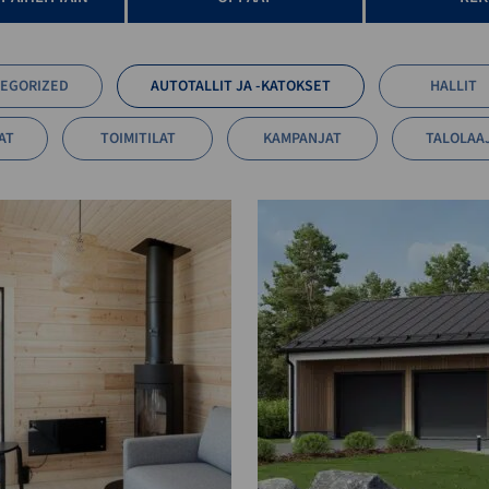
EGORIZED
AUTOTALLIT JA -KATOKSET
HALLIT
AT
TOIMITILAT
KAMPANJAT
TALOLAA