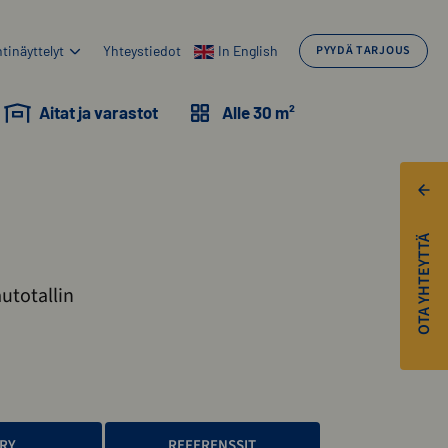
tinäyttelyt
Yhteystiedot
In English
PYYDÄ TARJOUS
Aitat ja varastot
Alle 30 m²
OTA YHTEYTTÄ
autotallin
RY
REFERENSSIT