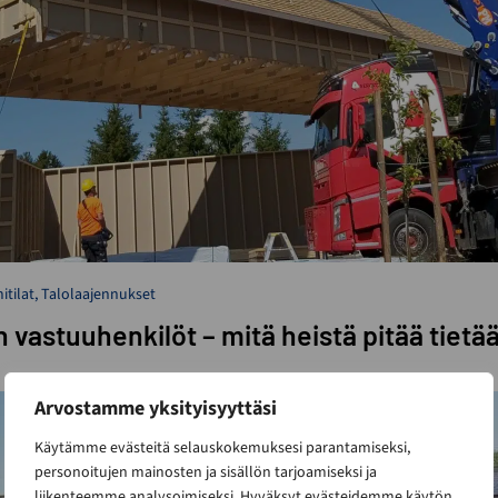
itilat
,
Talolaajennukset
vastuuhenkilöt – mitä heistä pitää tietä
Arvostamme yksityisyyttäsi
Käytämme evästeitä selauskokemuksesi parantamiseksi,
personoitujen mainosten ja sisällön tarjoamiseksi ja
liikenteemme analysoimiseksi. Hyväksyt evästeidemme käytön