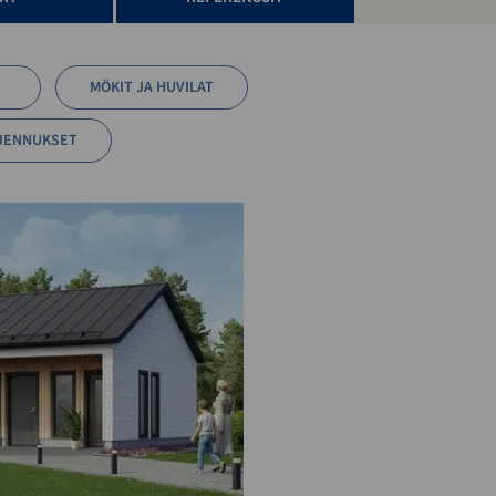
MÖKIT JA HUVILAT
JENNUKSET