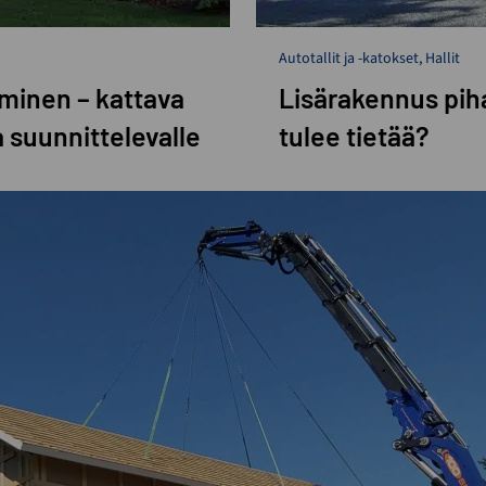
Autotallit ja -katokset
,
Hallit
aminen – kattava
Lisärakennus piha
 suunnittelevalle
tulee tietää?