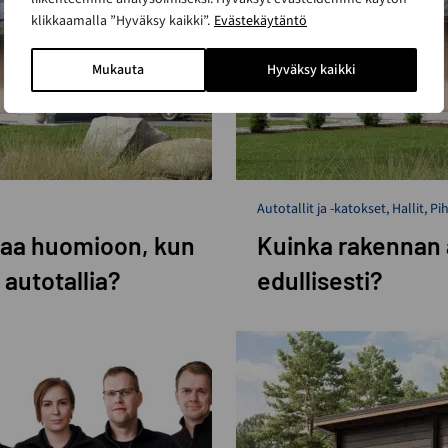
klikkaamalla ”Hyväksy kaikki”.
Evästekäytäntö
Mukauta
Hyväksy kaikki
Autotallit ja -katokset
,
Hallit
,
Pi
taa huomioon, kun
Kuinka rakennan 
 autotallia?
edullisesti?