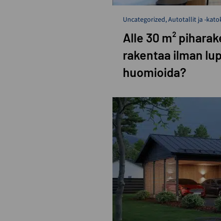
Uncategorized
,
Autotallit ja -kato
Alle 30 m² piharak
rakentaa ilman lupa
huomioida?