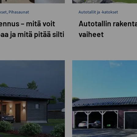
kset
,
Pihasaunat
Autotallit ja -katokset
ennus – mitä voit
Autotallin rakent
a ja mitä pitää silti
vaiheet