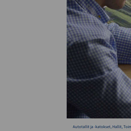
Autotallit ja -katokset
,
Hallit
,
Toim