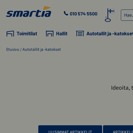
Skip
to
Haku:
010 574 5500
content
Smartia
Oy
Toimitilat
Hallit
Autotallit ja -katokse
Etusivu
/
Autotallit ja -katokset
Ideoita, 
UUSIMMAT ARTIKKELIT
ARTIKKELI