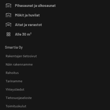
Pihasaunat ja ulkosaunat
Mökit ja huvilat
Aitat ja varastot
Alle 30 m²
Smartia Oy
Rakentajan tietosivut
Näin rakennamme
Rahoitus
Tarinamme
Yhteystiedot
Tietosuojaseloste
Toimituskulut