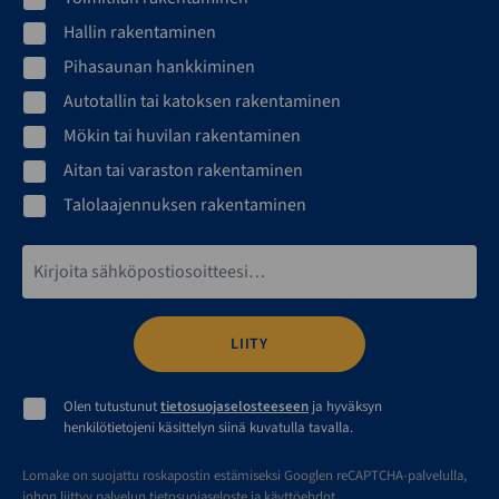
Hallin rakentaminen
Pihasaunan hankkiminen
Autotallin tai katoksen rakentaminen
Mökin tai huvilan rakentaminen
Aitan tai varaston rakentaminen
Talolaajennuksen rakentaminen
Sähköpostiosoite*
Olen tutustunut
tietosuojaselosteeseen
ja hyväksyn
henkilötietojeni käsittelyn siinä kuvatulla tavalla.
Lomake on suojattu roskapostin estämiseksi Googlen reCAPTCHA-palvelulla,
johon liittyy
palvelun tietosuojaseloste
ja
käyttöehdot
.