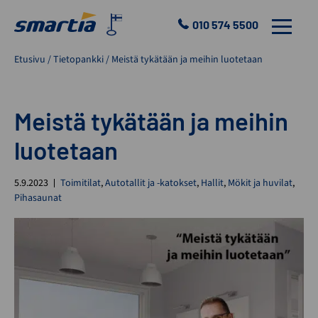
Skip
to
010 574 5500
VALIKKO
content
Smartia
Etusivu
/
Tietopankki
/
Meistä tykätään ja meihin luotetaan
Oy
Meistä tykätään ja meihin
luotetaan
5.9.2023
Toimitilat
,
Autotallit ja -katokset
,
Hallit
,
Mökit ja huvilat
,
Pihasaunat