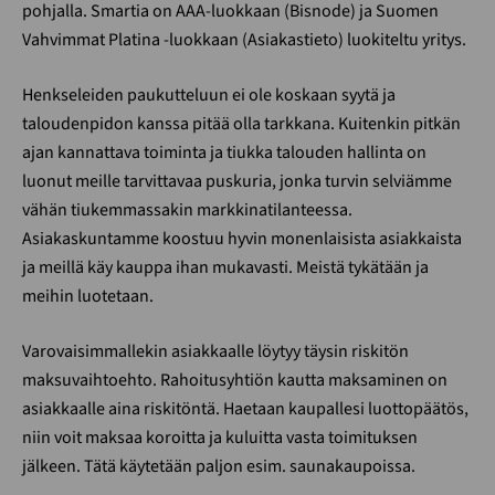
pohjalla. Smartia on AAA-luokkaan (Bisnode) ja Suomen
Vahvimmat Platina -luokkaan (Asiakastieto) luokiteltu yritys.
Henkseleiden paukutteluun ei ole koskaan syytä ja
taloudenpidon kanssa pitää olla tarkkana. Kuitenkin pitkän
ajan kannattava toiminta ja tiukka talouden hallinta on
luonut meille tarvittavaa puskuria, jonka turvin selviämme
vähän tiukemmassakin markkinatilanteessa.
Asiakaskuntamme koostuu hyvin monenlaisista asiakkaista
ja meillä käy kauppa ihan mukavasti. Meistä tykätään ja
meihin luotetaan.
Varovaisimmallekin asiakkaalle löytyy täysin riskitön
maksuvaihtoehto. Rahoitusyhtiön kautta maksaminen on
asiakkaalle aina riskitöntä. Haetaan kaupallesi luottopäätös,
niin voit maksaa koroitta ja kuluitta vasta toimituksen
jälkeen. Tätä käytetään paljon esim. saunakaupoissa.