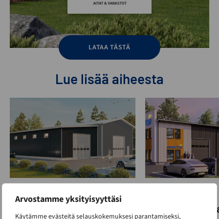
LATAA TÄSTÄ
Lue lisää aiheesta
Hallit
,
Toimitilat
Hallit
,
Toimitilat
Arvostamme yksityisyyttäsi
Toimitilan laajennus
Voiko toimitilan 
Käytämme evästeitä selauskokemuksesi parantamiseksi,