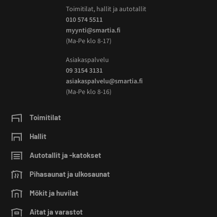
Toimitilat, hallit ja autotallit
010 574 5511
myynti@smartia.fi
(Ma-Pe klo 8-17)
Asiakaspalvelu
09 3154 3131
asiakaspalvelu@smartia.fi
(Ma-Pe klo 8-16)
Toimitilat
Hallit
Autotallit ja -katokset
Pihasaunat ja ulkosaunat
Mökit ja huvilat
Aitat ja varastot