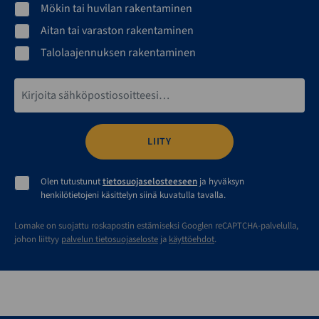
Mökin tai huvilan rakentaminen
Aitan tai varaston rakentaminen
Talolaajennuksen rakentaminen
Sähköpostiosoite*
Olen tutustunut
tietosuojaselosteeseen
ja hyväksyn
henkilötietojeni käsittelyn siinä kuvatulla tavalla.
Lomake on suojattu roskapostin estämiseksi Googlen reCAPTCHA-palvelulla,
johon liittyy
palvelun tietosuojaseloste
ja
käyttöehdot
.