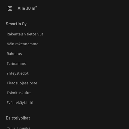
Alle 30 m²
Smartia Oy
Rakentajan tietosivut
Näin rakennamme
Rahoitus
Tarinamme
Yhteystiedot
Tietosuojaseloste
Toimituskulut
Evästekäytäntö
Esittelypihat
Oulu, Liminka