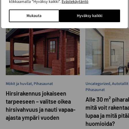
klikkaamalla ”Hyväksy kaikki”.
Evästekäytäntö
Lue lisää aiheesta
Mukauta
Hyväksy kaikki
Mökit ja huvilat
,
Pihasaunat
Uncategorized
,
Autotallit
Pihasaunat
Hirsirakennus jokaiseen
Alle 30 m² pihar
tarpeeseen – valitse oikea
mitä voit rakenta
hirsivahvuus ja nauti vapaa-
lupaa ja mitä pitää
ajasta ympäri vuoden
huomioida?