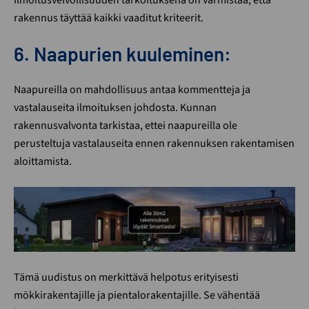
Ilmoitusvelvollisuuden tarkoituksena on varmistaa, että
rakennus täyttää kaikki vaaditut kriteerit.
6. Naapurien kuuleminen:
Naapureilla on mahdollisuus antaa kommentteja ja
vastalauseita ilmoituksen johdosta. Kunnan
rakennusvalvonta tarkistaa, ettei naapureilla ole
perusteltuja vastalauseita ennen rakennuksen rakentamisen
aloittamista.
Tämä uudistus on merkittävä helpotus erityisesti
mökkirakentajille ja pientalorakentajille. Se vähentää