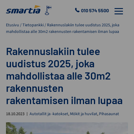
Skip
to
010 574 5500
VALIKKO
content
Smartia
Etusivu
/
Tietopankki
/
Rakennuslakiin tulee uudistus 2025, joka
Oy
mahdollistaa alle 30m2 rakennusten rakentamisen ilman lupaa
Rakennuslakiin tulee
uudistus 2025, joka
mahdollistaa alle 30m2
rakennusten
rakentamisen ilman lupaa
18.10.2023
Autotallit ja -katokset
,
Mökit ja huvilat
,
Pihasaunat