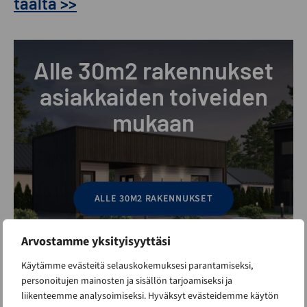
täältä >>
Alle 30m2 rakennukset
asiakkaiden toiveiden
mukaan
ALLE 30M2 RAKENNUKSET
Arvostamme yksityisyyttäsi
Käytämme evästeitä selauskokemuksesi parantamiseksi,
personoitujen mainosten ja sisällön tarjoamiseksi ja
liikenteemme analysoimiseksi. Hyväksyt evästeidemme käytön