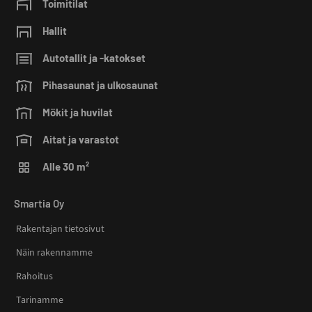
Toimitilat
Hallit
Autotallit ja -katokset
Pihasaunat ja ulkosaunat
Mökit ja huvilat
Aitat ja varastot
Alle 30 m²
Smartia Oy
Rakentajan tietosivut
Näin rakennamme
Rahoitus
Tarinamme