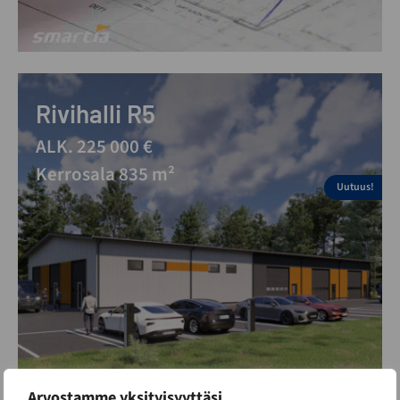
Rivihalli R5
ALK. 225 000 €
Kerrosala 835 m²
Uutuus!
Arvostamme yksityisyyttäsi