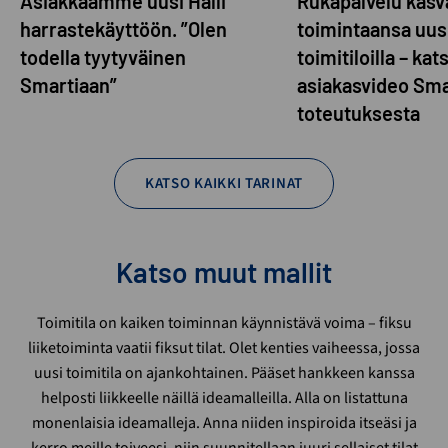
Asiakkaamme uusi Halli
Rukapalvelu kasva
harrastekäyttöön. ”Olen
toimintaansa uusi
todella tyytyväinen
toimitiloilla – kat
Smartiaan”
asiakasvideo Sma
toteutuksesta
KATSO KAIKKI TARINAT
Katso muut mallit
Toimitila on kaiken toiminnan käynnistävä voima – fiksu
liiketoiminta vaatii fiksut tilat. Olet kenties vaiheessa, jossa
uusi toimitila on ajankohtainen. Pääset hankkeen kanssa
helposti liikkeelle näillä ideamalleilla. Alla on listattuna
monenlaisia ideamalleja. Anna niiden inspiroida itseäsi ja
kerro meille toiveesi, niin suunnitellaan juuri sellaiset tilat