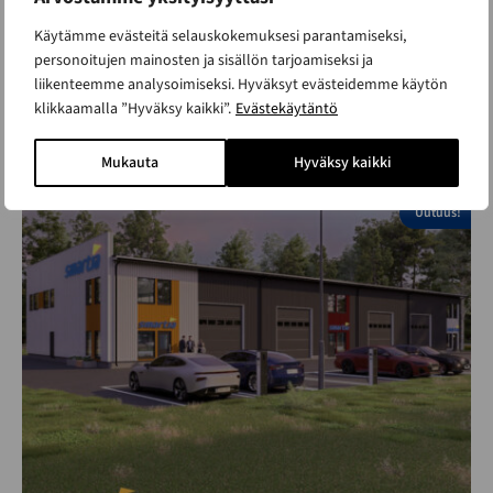
Käytämme evästeitä selauskokemuksesi parantamiseksi,
personoitujen mainosten ja sisällön tarjoamiseksi ja
liikenteemme analysoimiseksi. Hyväksyt evästeidemme käytön
klikkaamalla ”Hyväksy kaikki”.
Evästekäytäntö
Toimitila B10
ALK. 365 000 €
Mukauta
Hyväksy kaikki
Kerrosala 1070 m²
Uutuus!