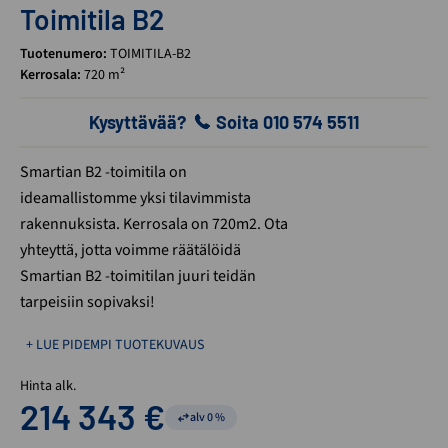
Toimitila B2
Tuotenumero:
TOIMITILA-B2
Kerrosala:
720 m²
Kysyttävää?
Soita 010 574 5511
Smartian B2 -toimitila on
ideamallistomme yksi tilavimmista
rakennuksista. Kerrosala on 720m2. Ota
yhteyttä, jotta voimme räätälöidä
Smartian B2 -toimitilan juuri teidän
tarpeisiin sopivaksi!
+ LUE PIDEMPI TUOTEKUVAUS
Hinta alk.
214 343
€
alv 0 %