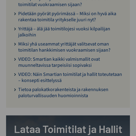
toimitilat vuokraamisen sijaan?
Pidetään pyörät pyörimässä – Miksi on hyvä aika
rakentaa toimitila yritykselle juuri nyt?
Yrittäjä – älä jää toimitilojesi vuoksi kilpailijan
jalkoihin
Miksi yhä useammat yrittäjät valitsevat oman
toimitilan hankkimisen vuokraamisen sijaan?
VIDEO: Smartian kaikki valmismallit ovat
muunneltavissa tarpeisiisi sopivaksi
VIDEO: Näin Smartian toimitilat ja hallit toteutetaan
– konsepti esittelyssä
Tietoa palokatkorakenteista ja rakennuksen
paloturvallisuuden huomioinnista
Lataa Toimitilat ja Hallit