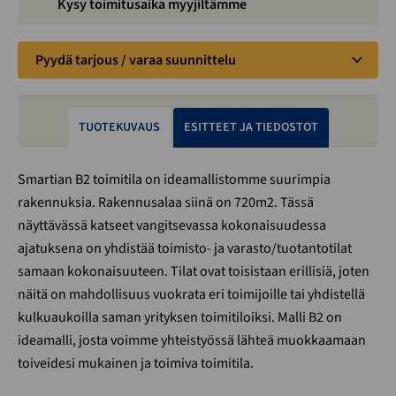
Kysy toimitusaika myyjiltämme
Pyydä tarjous / varaa suunnittelu
TUOTEKUVAUS
ESITTEET JA TIEDOSTOT
Smartian B2 toimitila on ideamallistomme suurimpia
rakennuksia. Rakennusalaa siinä on 720m2. Tässä
näyttävässä katseet vangitsevassa kokonaisuudessa
ajatuksena on yhdistää toimisto- ja varasto/tuotantotilat
samaan kokonaisuuteen. Tilat ovat toisistaan erillisiä, joten
näitä on mahdollisuus vuokrata eri toimijoille tai yhdistellä
kulkuaukoilla saman yrityksen toimitiloiksi. Malli B2 on
ideamalli, josta voimme yhteistyössä lähteä muokkaamaan
toiveidesi mukainen ja toimiva toimitila.