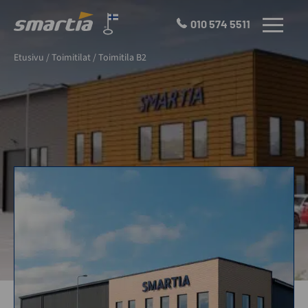
Skip
to
010 574 5511
VALIKKO
content
Smartia
Etusivu
/
Toimitilat
/
Toimitila B2
Oy