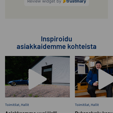
Review widget
by
trustmary
Inspiroidu
asiakkaidemme kohteista
Toimitilat
,
Hallit
Toimitilat
,
Hallit