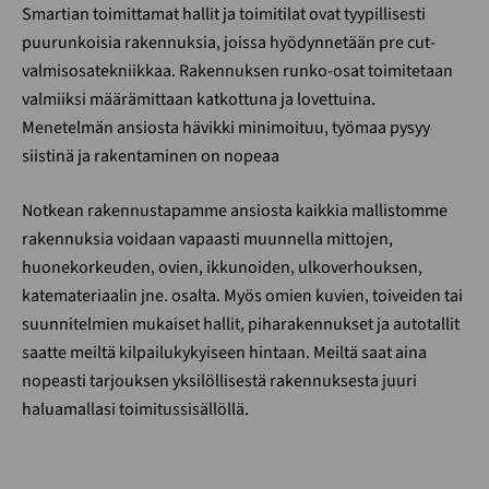
Smartian toimittamat hallit ja toimitilat ovat tyypillisesti
puurunkoisia rakennuksia, joissa hyödynnetään pre cut-
valmisosatekniikkaa. Rakennuksen runko-osat toimitetaan
valmiiksi määrämittaan katkottuna ja lovettuina.
Menetelmän ansiosta hävikki minimoituu, työmaa pysyy
siistinä ja rakentaminen on nopeaa
Notkean rakennustapamme ansiosta kaikkia mallistomme
rakennuksia voidaan vapaasti muunnella mittojen,
huonekorkeuden, ovien, ikkunoiden, ulkoverhouksen,
katemateriaalin jne. osalta. Myös omien kuvien, toiveiden tai
suunnitelmien mukaiset hallit, piharakennukset ja autotallit
saatte meiltä kilpailukykyiseen hintaan. Meiltä saat aina
nopeasti tarjouksen yksilöllisestä rakennuksesta juuri
haluamallasi toimitussisällöllä.