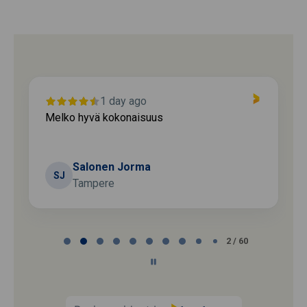
1 day ago
Melko hyvä kokonaisuus
Salonen Jorma
SJ
Tampere
Page
2 / 60
2
of
60