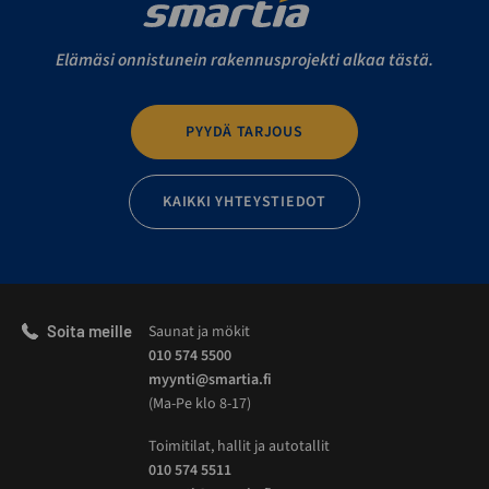
Elämäsi onnistunein rakennusprojekti alkaa tästä.
PYYDÄ TARJOUS
KAIKKI YHTEYSTIEDOT
Soita meille
Saunat ja mökit
010 574 5500
myynti@smartia.fi
(Ma-Pe klo 8-17)
Toimitilat, hallit ja autotallit
010 574 5511