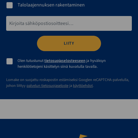
Talolaajennuksen rakentaminen
Sähköpostiosoite*
Olen tutustunut
tietosuojaselosteeseen
ja hyväksyn
henkilötietojeni käsittelyn siinä kuvatulla tavalla.
Lomake on suojattu roskapostin estämiseksi Googlen reCAPTCHA-palvelulla,
johon liittyy
palvelun tietosuojaseloste
ja
käyttöehdot
.