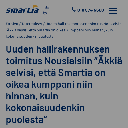
Skip
to
010 574 5500
VALIKKO
content
Smartia
Etusivu
/
Toteutukset
/
Uuden hallirakennuksen toimitus Nousiaisiin
Oy
”Äkkiä selvisi, että Smartia on oikea kumppani niin hinnan, kuin
kokonaisuudenkin puolesta”
Uuden hallirakennuksen
toimitus Nousiaisiin ”Äkkiä
selvisi, että Smartia on
oikea kumppani niin
hinnan, kuin
kokonaisuudenkin
puolesta”