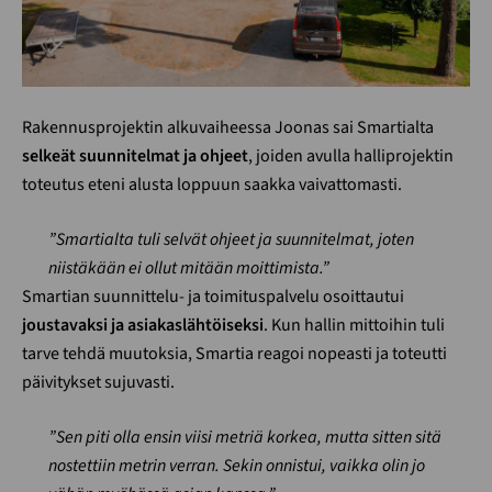
Rakennusprojektin alkuvaiheessa Joonas sai Smartialta
selkeät suunnitelmat ja ohjeet
, joiden avulla halliprojektin
toteutus eteni alusta loppuun saakka vaivattomasti.
”Smartialta tuli selvät ohjeet ja suunnitelmat, joten
niistäkään ei ollut mitään moittimista.”
Smartian suunnittelu- ja toimituspalvelu osoittautui
joustavaksi ja asiakaslähtöiseksi
. Kun hallin mittoihin tuli
tarve tehdä muutoksia, Smartia reagoi nopeasti ja toteutti
päivitykset sujuvasti.
”Sen piti olla ensin viisi metriä korkea, mutta sitten sitä
nostettiin metrin verran. Sekin onnistui, vaikka olin jo