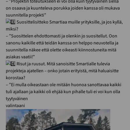
– ”Projektin toteutukseen ei voi olla kuin tyytyväinen siellä
on osaava ja kuunteleva porukka joiden kanssa oli mukava
suunnitella projekti”
Suosittelisitteko Smartiaa muille yrityksille, ja jos kyllä,
miksi?
– ”Suosittelen ehdottomasti ja olenkin jo suositellut. Oon
sanonu kaikille että teidän kanssa on helppo neuvotella ja
suunnitella näkee että olette oikeasti kiinnostuneita mitä
asiakas vaatii!”
Risut ja ruusut. Mitä sanoisitte Smartialle tulevia
projekteja ajatellen – onko jotain erityistä, mitä haluaisitte
korostaa?
– ”Ei mulla oikeastaan ole mitään huonoa sanottavaa kaikki
tuli ajallaan ja kaikki oli ehjää kun pihalle tuli ei voi kun olla
tyytyväinen
valintaani