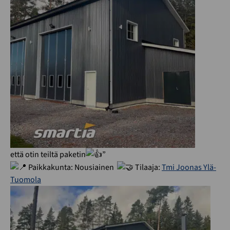
että otin teiltä paketin
”
Paikkakunta: Nousiainen
Tilaaja:
Tmi Joonas Ylä-
Tuomola