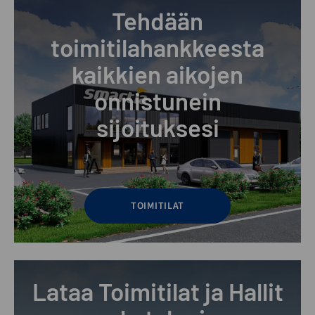
Tehdään
toimitilahankkeesta
kaikkien aikojen
onnistunein
sijoituksesi
TOIMITILAT
Lataa Toimitilat ja Hallit