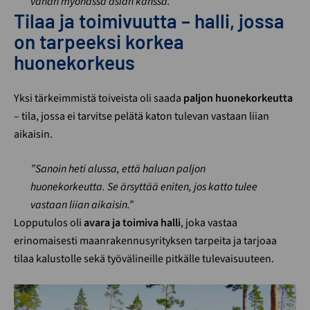
vähän myöhässä asian kanssa.”
Tilaa ja toimivuutta – halli, jossa
on tarpeeksi korkea
huonekorkeus
Yksi tärkeimmistä toiveista oli saada
paljon huonekorkeutta
– tila, jossa ei tarvitse pelätä katon tulevan vastaan liian
aikaisin.
”Sanoin heti alussa, että haluan paljon
huonekorkeutta. Se ärsyttää eniten, jos katto tulee
vastaan liian aikaisin.”
Lopputulos oli
avara ja toimiva halli
, joka vastaa
erinomaisesti maanrakennusyrityksen tarpeita ja tarjoaa
tilaa kalustolle sekä työvälineille pitkälle tulevaisuuteen.