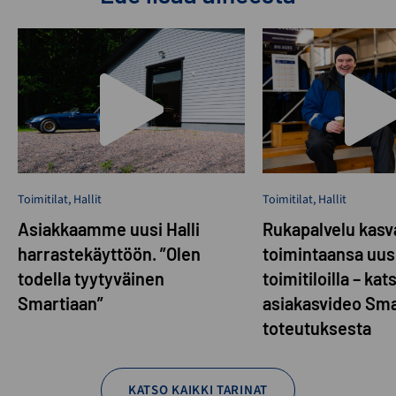
Toimitilat
,
Hallit
Toimitilat
,
Hallit
Asiakkaamme uusi Halli
Rukapalvelu kasva
harrastekäyttöön. ”Olen
toimintaansa uusi
todella tyytyväinen
toimitiloilla – kat
Smartiaan”
asiakasvideo Sma
toteutuksesta
KATSO KAIKKI TARINAT