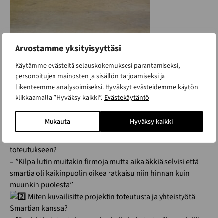
Arvostamme yksityisyyttäsi
Käytämme evästeitä selauskokemuksesi parantamiseksi,
Esitimme Joonakselle
personoitujen mainosten ja sisällön tarjoamiseksi ja
muutaman kysymyksen
liikenteemme analysoimiseksi. Hyväksyt evästeidemme käytön
klikkaamalla ”Hyväksy kaikki”.
Evästekäytäntö
projektista
Mukauta
Hyväksy kaikki
Mikä sai teidät valitsemaan juuri Smartian, kun
harkitsitte vaihtoehtoja toimitilojen
toteutukseen?
– ”Kilpailutin muitakin firmoja mutta aika äkkiä selvisi että
smartia oli kaikinpuolin oikea ratkaisu niin hinnan kuin
muunkin puolesta”
Miten kuvailisitte projektin toteutusta ja yhteistyötä
Smartian kanssa?