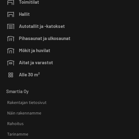
Toimitilat
Hallit
Autotallit ja -katokset
Pihasaunat ja ulkosaunat
Mökit ja huvilat
Aitat ja varastot
Alle 30 m²
Smartia Oy
Rakentajan tietosivut
Näin rakennamme
Rahoitus
Tarinamme