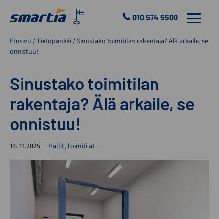
Skip
to
010 574 5500
VALIKKO
content
Smartia
Etusivu
/
Tietopankki
/
Sinustako toimitilan rakentaja? Älä arkaile, se
Oy
onnistuu!
Sinustako toimitilan
rakentaja? Älä arkaile, se
onnistuu!
16.11.2025
Hallit
,
Toimitilat