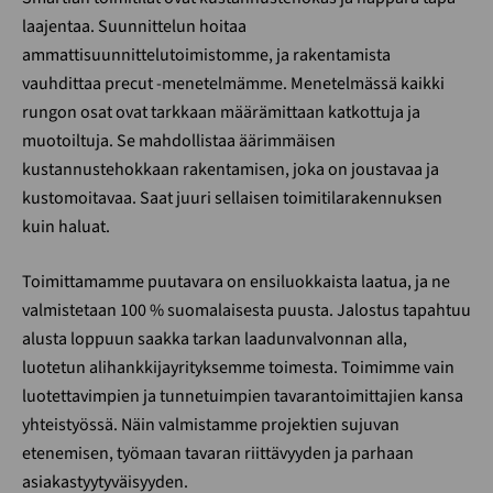
laajentaa. Suunnittelun hoitaa
ammattisuunnittelutoimistomme, ja rakentamista
vauhdittaa precut -menetelmämme. Menetelmässä kaikki
rungon osat ovat tarkkaan määrämittaan katkottuja ja
muotoiltuja. Se mahdollistaa äärimmäisen
kustannustehokkaan rakentamisen, joka on joustavaa ja
kustomoitavaa. Saat juuri sellaisen toimitilarakennuksen
kuin haluat.
Toimittamamme puutavara on ensiluokkaista laatua, ja ne
valmistetaan 100 % suomalaisesta puusta. Jalostus tapahtuu
alusta loppuun saakka tarkan laadunvalvonnan alla,
luotetun alihankkijayrityksemme toimesta. Toimimme vain
luotettavimpien ja tunnetuimpien tavarantoimittajien kansa
yhteistyössä. Näin valmistamme projektien sujuvan
etenemisen, työmaan tavaran riittävyyden ja parhaan
asiakastyytyväisyyden.