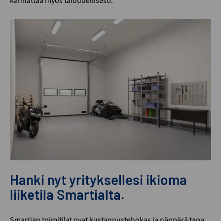
kannattaa myös taloudellisesti.
Hanki nyt yrityksellesi ikioma
liiketila Smartialta.
Smartian toimitilat ovat kustannustehokas ja näppärä tapa