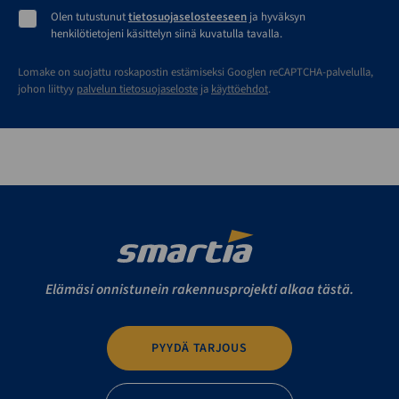
Olen tutustunut
tietosuojaselosteeseen
ja hyväksyn
henkilötietojeni käsittelyn siinä kuvatulla tavalla.
Lomake on suojattu roskapostin estämiseksi Googlen reCAPTCHA-palvelulla,
johon liittyy
palvelun tietosuojaseloste
ja
käyttöehdot
.
Elämäsi onnistunein rakennusprojekti alkaa tästä.
PYYDÄ TARJOUS