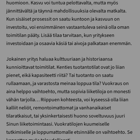
huomioon. Kasvu voi tuntua pelottavalta, mutta myös
jännittävältä ja täynnä mahdollisuuksia olevalta matkalta.
Kun sisäiset prosessit on saatu kuntoon ja kasvuun on
investoitu, voi ensimmäinen vastaantuleva seinä olla oman
toimitilan pääty. Lisää tilaa tarvitaan, kun yritykseen
investoidaan ja osaavia käsiä tai aivoja palkataan enemmän.
Jokainen yritys haluaa kulttuuriaan ja historiaansa
kunnioittavat toimitilat. Kenties tuotantotilat ovat jo liian
pienet, eikä kapasiteetti riitä? Tai tuotanto on saatu
rullaamaan, ja varastosta meinaa loppua tila? Vuokraus on
aina helppo vaihtoehto, mutta sopivia liiketiloja on monesti
vähän tarjolla… Riippuen kohteesta, voi kyseessä olla liian
kalliit neliöt, remontoimattomat ja vanhanaikaiset
tilaratkaisut, tai yksinkertaisesti huono soveltuvuus juuri
Sinun liiketoimintaasi. Vuokratilojen kuumeiselle
tutkimiselle ja loppumattomalle etsinnälle on vaihtoehto. Se