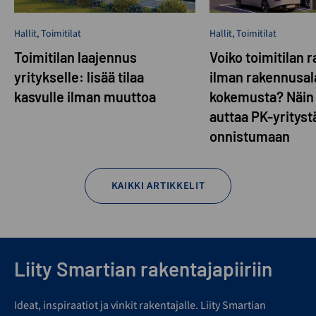
Hallit
,
Toimitilat
Hallit
,
Toimitilat
Toimitilan laajennus
Voiko toimitilan 
yritykselle: lisää tilaa
ilman rakennusal
kasvulle ilman muuttoa
kokemusta? Näin
auttaa PK-yrityst
onnistumaan
KAIKKI ARTIKKELIT
Liity Smartian rakentajapiiriin
Ideat, inspiraatiot ja vinkit rakentajalle. Liity Smartian