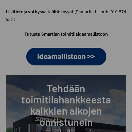
Lisätietoja voi kysyä täältä:
myynti@smartia.fi | puh: 010-574
5511
Tutustu Smartian toimitilaideamallistoon
Tehdään
toimitilahankkeesta
kaikkien aikojen
onnistunein