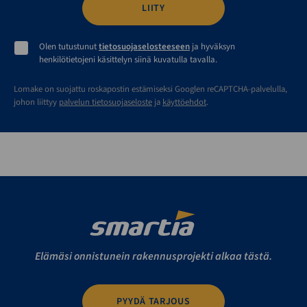
Olen tutustunut
tietosuojaselosteeseen
ja hyväksyn
henkilötietojeni käsittelyn siinä kuvatulla tavalla.
Lomake on suojattu roskapostin estämiseksi Googlen reCAPTCHA-palvelulla,
johon liittyy
palvelun tietosuojaseloste
ja
käyttöehdot
.
Elämäsi onnistunein rakennusprojekti alkaa tästä.
PYYDÄ TARJOUS