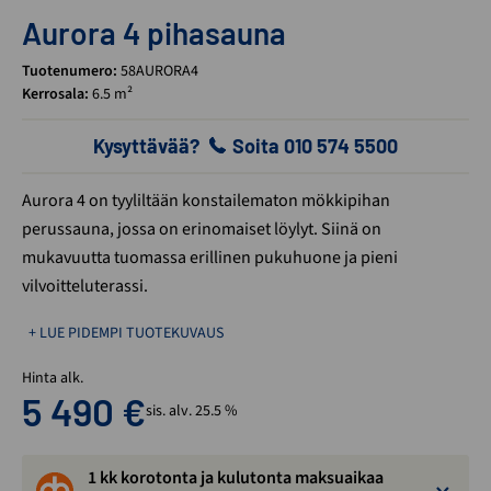
Aurora 4 pihasauna
Tuotenumero:
58AURORA4
Kerrosala:
6.5 m²
Kysyttävää?
Soita 010 574 5500
Aurora 4 on tyyliltään konstailematon mökkipihan
perussauna, jossa on erinomaiset löylyt. Siinä on
mukavuutta tuomassa erillinen pukuhuone ja pieni
vilvoitteluterassi.
+ LUE PIDEMPI TUOTEKUVAUS
Hinta alk.
5 490
€
sis. alv. 25.5 %
1 kk korotonta ja kulutonta maksuaikaa