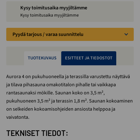
Kysy toimitusaika myyjiltämme
Kysy toimitusaika myyjiltämme
Pyydä tarjous / varaa suunnittelu
TUOTEKUVAUS
ESITTEET JA TIEDOSTOT
Aurora 4 on pukuhuoneella ja terassilla varustettu näyttävä
ja tilava pihasauna omakotitalon pihalle tai vaikkapa
rantasaunaksi mökille. Saunan koko on 3,5 m²,
pukuhuoneen 3,5 m² ja terassin 1,8 m². Saunan kokoaminen
on selkeiden kokoamisohjeiden ansiosta helppoa ja
vaivatonta.
TEKNISET TIEDOT: