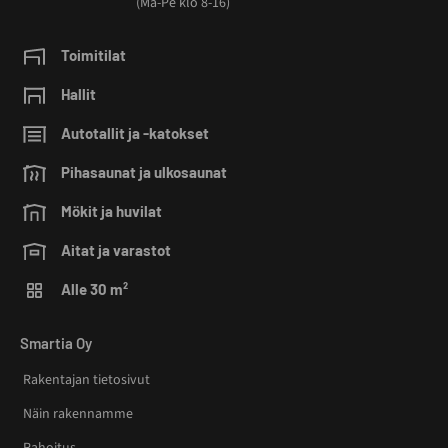
(Ma-Pe klo 8-16)
Toimitilat
Hallit
Autotallit ja -katokset
Pihasaunat ja ulkosaunat
Mökit ja huvilat
Aitat ja varastot
Alle 30 m²
Smartia Oy
Rakentajan tietosivut
Näin rakennamme
Rahoitus