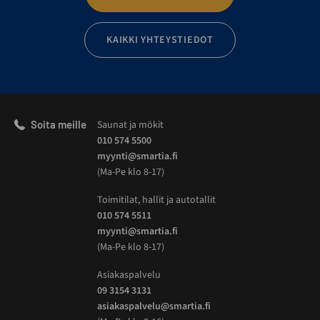
KAIKKI YHTEYSTIEDOT
Soita meille
Saunat ja mökit
010 574 5500
myynti@smartia.fi
(Ma-Pe klo 8-17)
Toimitilat, hallit ja autotallit
010 574 5511
myynti@smartia.fi
(Ma-Pe klo 8-17)
Asiakaspalvelu
09 3154 3131
asiakaspalvelu@smartia.fi