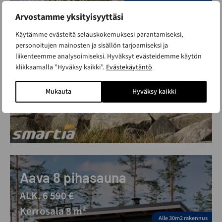
Suosikki malli - nopea toimitus
Arvostamme yksityisyyttäsi
Vantaan ja Limingan esittelypihoilla
Käytämme evästeitä selauskokemuksesi parantamiseksi,
Alle 30m2 rakennus
personoitujen mainosten ja sisällön tarjoamiseksi ja
liikenteemme analysoimiseksi. Hyväksyt evästeidemme käytön
klikkaamalla ”Hyväksy kaikki”.
Evästekäytäntö
Mukauta
Hyväksy kaikki
Aava 8 pihasauna
ALK. 6 590 €
Kerrosala 8 m²
Alle 30m2 rakennus