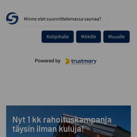
Minne olet suunnittelemassa saunaa?
Kotipihalle
Mökille
Muualle
Nyt 1 kk rahoituskampanja
täysin ilman kuluja!