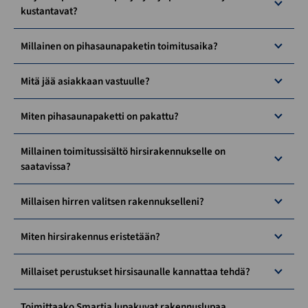
kustantavat?
Millainen on pihasaunapaketin toimitusaika?
Mitä jää asiakkaan vastuulle?
Miten pihasaunapaketti on pakattu?
Millainen toimitussisältö hirsirakennukselle on
saatavissa?
Millaisen hirren valitsen rakennukselleni?
Miten hirsirakennus eristetään?
Millaiset perustukset hirsisaunalle kannattaa tehdä?
Toimittaako Smartia lupakuvat rakennuslupaa