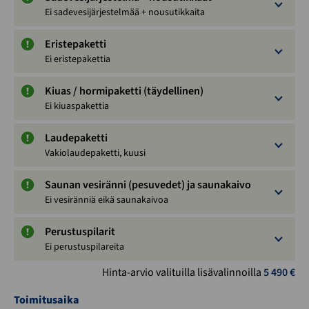
Ei sadevesijärjestelmää + nousutikkaita
Eristepaketti
Ei eristepakettia
Kiuas / hormipaketti (täydellinen)
Ei kiuaspakettia
Laudepaketti
Vakiolaudepaketti, kuusi
Saunan vesiränni (pesuvedet) ja saunakaivo
Ei vesiränniä eikä saunakaivoa
Perustuspilarit
Ei perustuspilareita
Hinta-arvio valituilla lisävalinnoilla
5 490
€
Toimitusaika