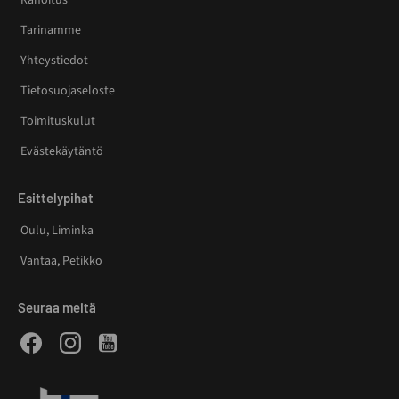
Tarinamme
Yhteystiedot
Tietosuojaseloste
Toimituskulut
Evästekäytäntö
Esittelypihat
Oulu, Liminka
Vantaa, Petikko
Seuraa meitä
Facebook
Instagram
Youtube