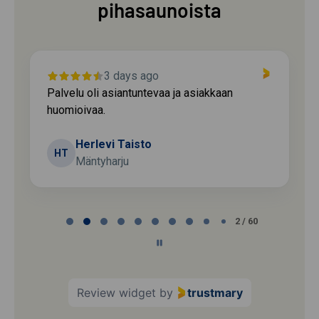
pihasaunoista
3 days ago
Palvelu oli asiantuntevaa ja asiakkaan
huomioivaa.
Herlevi Taisto
HT
Mäntyharju
Page
2 / 60
2
of
60
Review widget
by
trustmary