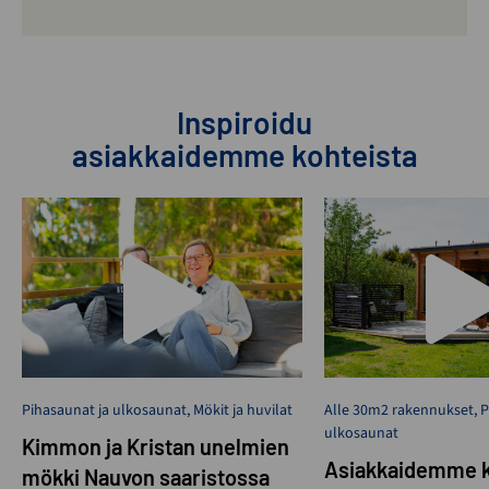
Inspiroidu
asiakkaidemme kohteista
Pihasaunat ja ulkosaunat
,
Mökit ja huvilat
Alle 30m2 rakennukset
,
P
ulkosaunat
Kimmon ja Kristan unelmien
Asiakkaidemme k
mökki Nauvon saaristossa