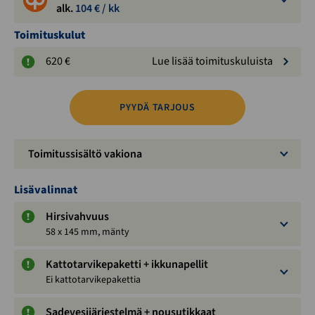
alk.
104
€ / kk
Toimituskulut
620 €
Lue lisää toimituskuluista
PYYDÄ TARJOUS
Toimitussisältö vakiona
Lisävalinnat
Hirsivahvuus
58 x 145 mm, mänty
Kattotarvikepaketti + ikkunapellit
Ei kattotarvikepakettia
Sadevesijärjestelmä + nousutikkaat