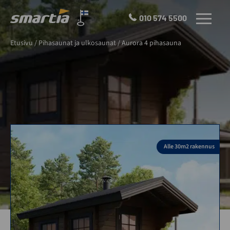
Skip
to
010 574 5500
VALIKKO
content
Smartia
Etusivu
/
Pihasaunat ja ulkosaunat
/
Aurora 4 pihasauna
Oy
Alle 30m2 rakennus