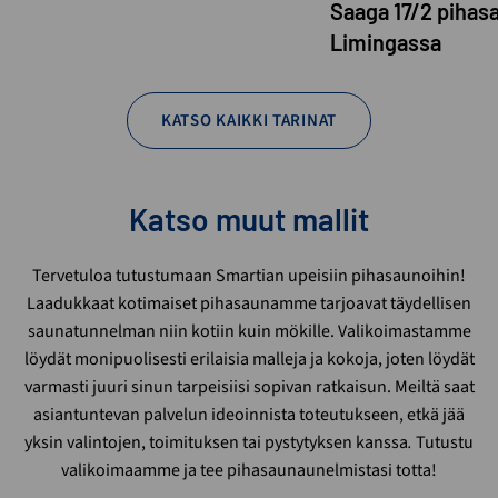
Saaga 17/2 pihas
Limingassa
KATSO KAIKKI TARINAT
Katso muut mallit
Tervetuloa tutustumaan Smartian upeisiin pihasaunoihin!
Laadukkaat kotimaiset pihasaunamme tarjoavat täydellisen
saunatunnelman niin kotiin kuin mökille. Valikoimastamme
löydät monipuolisesti erilaisia malleja ja kokoja, joten löydät
varmasti juuri sinun tarpeisiisi sopivan ratkaisun. Meiltä saat
asiantuntevan palvelun ideoinnista toteutukseen, etkä jää
yksin valintojen, toimituksen tai pystytyksen kanssa
.
Tutustu
valikoimaamme ja tee pihasaunaunelmistasi totta!