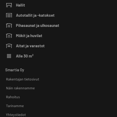
Hallit
Autotallit ja -katokset
Pihasaunat ja ulkosaunat
Mökit ja huvilat
Aitat ja varastot
Alle 30 m²
Smartia Oy
Rakentajan tietosivut
Näin rakennamme
Rahoitus
Tarinamme
Yhteystiedot