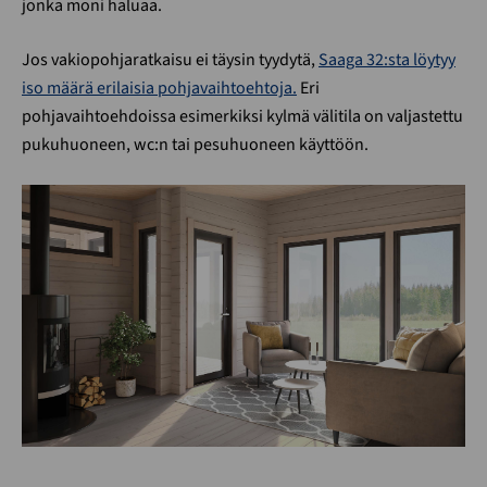
jonka moni haluaa.
Jos vakiopohjaratkaisu ei täysin tyydytä,
Saaga 32:sta löytyy
iso määrä erilaisia pohjavaihtoehtoja.
Eri
pohjavaihtoehdoissa esimerkiksi kylmä välitila on valjastettu
pukuhuoneen, wc:n tai pesuhuoneen käyttöön.