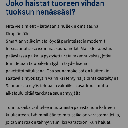
Joko haistat tuoreen vihdan
tuoksun nenässäsi?
​​​​​​​Mitä vielä mietit – laitetaan sinullekin oma sauna
lämpiämään
Smartian valikoimista löydät perinteiset ja modernit
hirsisaunat sekä isommat saunamökit. Mallisto koostuu
pääasiassa paikalla pystytettävistä rakennuksista, jotka
toimitetaan talopaketin tyyliin täydellisenä
pakettitoimituksena. Osa saunamökeistä on kuitenkin
saatavilla myös täysin valmiiksi tehtyinä ja pintakäsiteltyinä.
Saunan saa myös tehtaalla valmiiksi kasattuna, mutta
aikataulu pitää tarkistaa saunamyyjältä.
Toimitusaika vaihtelee muutamista päivistä noin kahteen
kuukauteen. Lyhimmillään toimitusaika on varastomalleilla,
joita Smartia on tehnyt valmiiksi varastoon. Kun haluat