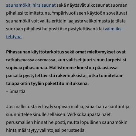
saunamökit
,
hirsisaunat
sekä näyttävät ulkosaunat suoraan
pihallesi toimitettuna. Ympärivuotiseen käyttöön soveltuvat
saunamökit voit valita erittäin laajasta valikoimasta ja tilata
suoraan pihallesi helposti itse pystytettävänä tai
valmiiksi
tehtynä
.
Pihasaunan käyttötarkoitus sekä omat mieltymykset ovat
ratkaisevassa asemassa, kun valitset juuri sinun tarpeisiisi
sopivaa pihasaunaa. Mallistomme koostuu pääasiassa
paikalla pystytettävistä rakennuksista, jotka toimitetaan
talopaketin tyyliin pakettitoimituksena.
– Smartia
Jos mallistosta ei löydy sopivaa mallia, Smartian asiantuntija
suunnittelee sinulle sellaisen. Verkkokaupasta näet
perusmallien hinnat helposti, mutta lopullinen saunamökin
hinta määräytyy valintojesi perusteella.