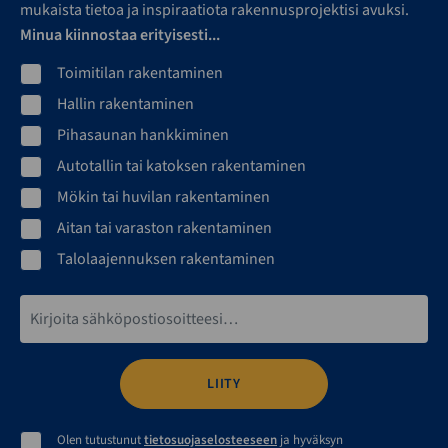
mukaista tietoa ja inspiraatiota rakennusprojektisi avuksi.
Minua kiinnostaa erityisesti...
Toimitilan rakentaminen
Hallin rakentaminen
Pihasaunan hankkiminen
Autotallin tai katoksen rakentaminen
Mökin tai huvilan rakentaminen
Aitan tai varaston rakentaminen
Talolaajennuksen rakentaminen
Sähköpostiosoite*
Olen tutustunut
tietosuojaselosteeseen
ja hyväksyn