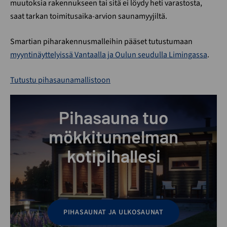
muutoksia rakennukseen tai sitä ei löydy heti varastosta,
saat tarkan toimitusaika-arvion saunamyyjiltä.
Smartian piharakennusmalleihin pääset tutustumaan
myyntinäyttelyissä Vantaalla ja Oulun seudulla Limingassa
.
Tutustu pihasaunamallistoon
Pihasauna tuo
mökkitunnelman
kotipihallesi
PIHASAUNAT JA ULKOSAUNAT