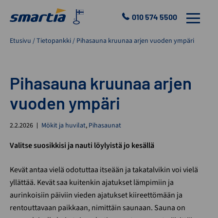
Skip
to
010 574 5500
VALIKKO
content
Smartia
Etusivu
/
Tietopankki
/
Pihasauna kruunaa arjen vuoden ympäri
Oy
Pihasauna kruunaa arjen
vuoden ympäri
2.2.2026
Mökit ja huvilat
,
Pihasaunat
Valitse suosikkisi ja nauti löylyistä jo kesällä
Kevät antaa vielä odotuttaa itseään ja takatalvikin voi vielä
yllättää. Kevät saa kuitenkin ajatukset lämpimiin ja
aurinkoisiin päiviin vieden ajatukset kiireettömään ja
rentouttavaan paikkaan, nimittäin saunaan. Sauna on