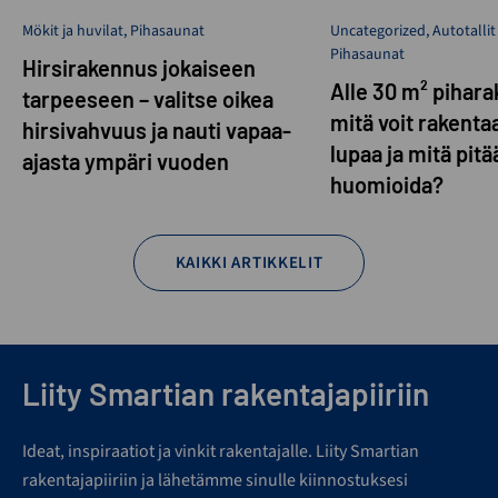
Mökit ja huvilat
,
Pihasaunat
Uncategorized
,
Autotallit
Pihasaunat
Hirsirakennus jokaiseen
Alle 30 m² pihar
tarpeeseen – valitse oikea
mitä voit rakenta
hirsivahvuus ja nauti vapaa-
lupaa ja mitä pitää
ajasta ympäri vuoden
huomioida?
KAIKKI ARTIKKELIT
Liity Smartian rakentajapiiriin
Ideat, inspiraatiot ja vinkit rakentajalle. Liity Smartian
rakentajapiiriin ja lähetämme sinulle kiinnostuksesi