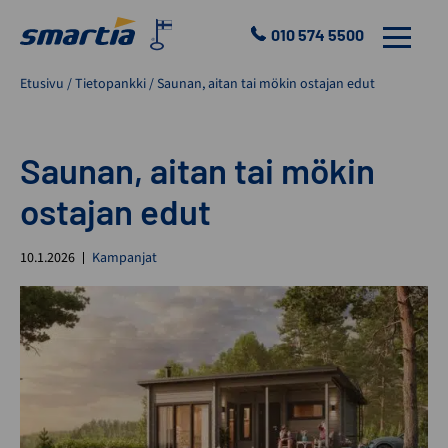
Skip
to
010 574 5500
VALIKKO
content
Smartia
Etusivu
/
Tietopankki
/
Saunan, aitan tai mökin ostajan edut
Oy
Saunan, aitan tai mökin
ostajan edut
10.1.2026
Kampanjat