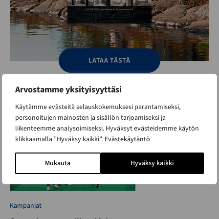
LATAA TÄSTÄ
Arvostamme yksityisyyttäsi
Lue lisää aiheesta
Käytämme evästeitä selauskokemuksesi parantamiseksi,
personoitujen mainosten ja sisällön tarjoamiseksi ja
liikenteemme analysoimiseksi. Hyväksyt evästeidemme käytön
klikkaamalla ”Hyväksy kaikki”.
Evästekäytäntö
Mukauta
Hyväksy kaikki
Kampanjat