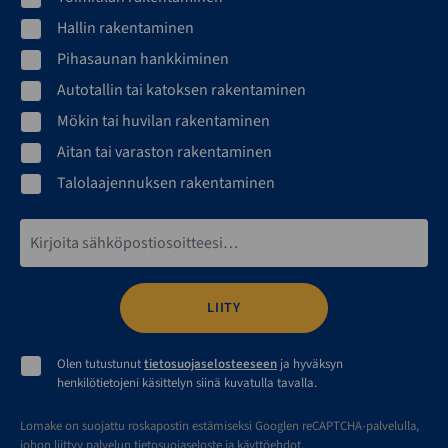
Hallin rakentaminen
Pihasaunan hankkiminen
Autotallin tai katoksen rakentaminen
Mökin tai huvilan rakentaminen
Aitan tai varaston rakentaminen
Talolaajennuksen rakentaminen
Sähköpostiosoite*
Olen tutustunut
tietosuojaselosteeseen
ja hyväksyn
henkilötietojeni käsittelyn siinä kuvatulla tavalla.
Lomake on suojattu roskapostin estämiseksi Googlen reCAPTCHA-palvelulla,
johon liittyy
palvelun tietosuojaseloste
ja
käyttöehdot
.