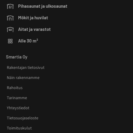
Pihasaunat ja ulkosaunat
Mökit ja huvilat
Aitat ja varastot
Alle 30 m²
Smartia Oy
Rakentajan tietosivut
Näin rakennamme
Rahoitus
Tarinamme
Yhteystiedot
Tietosuojaseloste
Toimituskulut