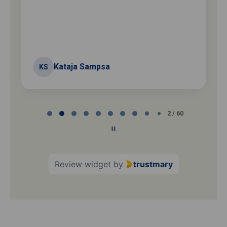
Kataja Sampsa
KS
Page
2 / 60
2
of
60
Review widget
by
trustmary