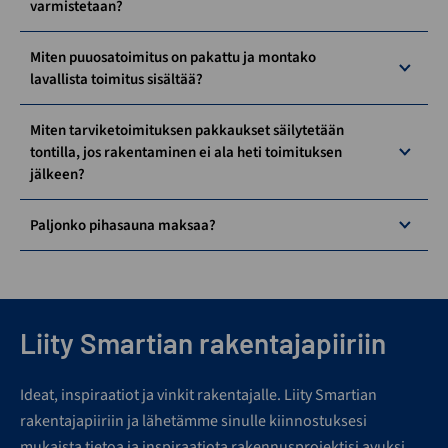
varmistetaan?
Miten puuosatoimitus on pakattu ja montako
lavallista toimitus sisältää?
Miten tarviketoimituksen pakkaukset säilytetään
tontilla, jos rakentaminen ei ala heti toimituksen
jälkeen?
Paljonko pihasauna maksaa?
Liity Smartian rakentajapiiriin
Ideat, inspiraatiot ja vinkit rakentajalle. Liity Smartian
rakentajapiiriin ja lähetämme sinulle kiinnostuksesi
mukaista tietoa ja inspiraatiota rakennusprojektisi avuksi.