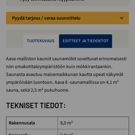
Pyydä tarjous / varaa suunnittelu
TUOTEKUVAUS
ESITTEET JA TIEDOSTOT
Aava-malliston kauniit saunamökit soveltuvat erinomaisesti
niin omakotitaloympäristöön kuin mökkirantaankin.
Saunasta avautuu maisemaikkunan kautta upeat näkymät
ympäröivään luontoon. Aava 8 -saunamallissa on 4,1 m²
sauna, sekä 2,5 m² pukuhuone.
TEKNISET TIEDOT:
Rakennusala
8,0 m²