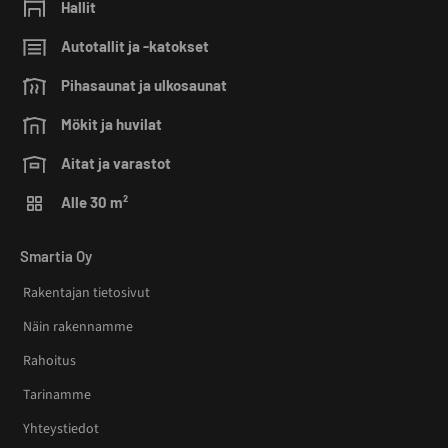
Hallit
Autotallit ja -katokset
Pihasaunat ja ulkosaunat
Mökit ja huvilat
Aitat ja varastot
Alle 30 m²
Smartia Oy
Rakentajan tietosivut
Näin rakennamme
Rahoitus
Tarinamme
Yhteystiedot