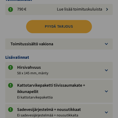
790 €
Lue lisää toimituskuluista
PYYDÄ TARJOUS
Toimitussisältö vakiona
Lisävalinnat
Hirsivahvuus
58 x 145 mm, mänty
Kattotarvikepaketti tiivissaumakate +
ikkunapellit
Ei kattotarvikepakettia
Sadevesijärjestelmä + nousutikkaat
Ei sadevesijärjestelmää + nousutikkaita