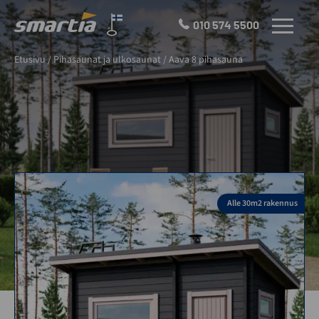
Skip
to
010 574 5500
VALIKKO
content
Smartia
Etusivu
/
Pihasaunat ja ulkosaunat
/
Aava 8 pihasauna
Oy
Alle 30m2 rakennus