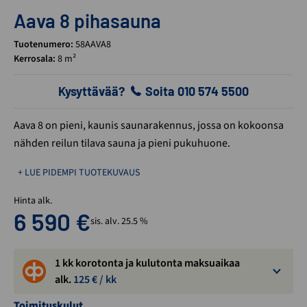
Aava 8 pihasauna
Tuotenumero:
58AAVA8
Kerrosala:
8 m²
Kysyttävää?
Soita 010 574 5500
Aava 8 on pieni, kaunis saunarakennus, jossa on kokoonsa
nähden reilun tilava sauna ja pieni pukuhuone.
+ LUE PIDEMPI TUOTEKUVAUS
Hinta alk.
6 590
€
sis. alv. 25.5 %
1 kk korotonta ja kulutonta maksuaikaa
alk.
125
€ / kk
Toimituskulut