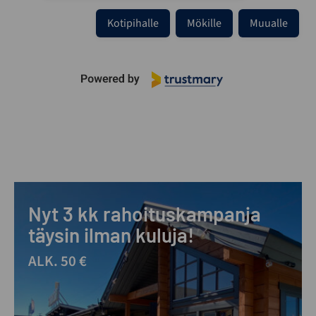
Kotipihalle
Mökille
Muualle
Nyt 3 kk rahoituskampanja
täysin ilman kuluja!
ALK. 50 €