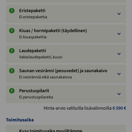
Eristepaketti
Ei eristepakettia
Kiuas / hormipaketti (täydellinen)
Ei kiuaspakettia
Laudepaketti
Vakiolaudepaketti, kuusi
Saunan vesiränni (pesuvedet) ja saunakaivo
Ei vesiränniä eikä saunakaivoa
Perustuspilarit
Ei perustuspilareita
Hinta-arvio valituilla lisävalinnoilla
6 590
€
Toimitusaika
Kysy toimitusaika myyjiltämme