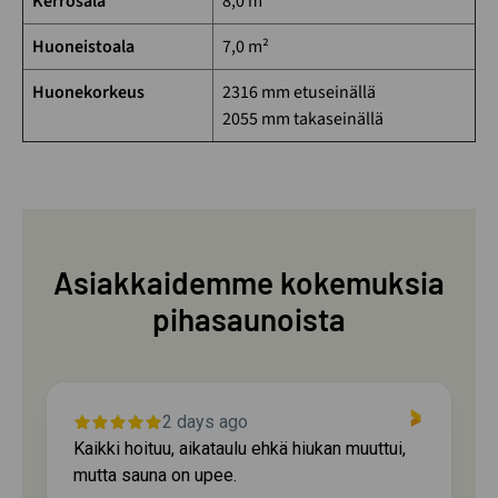
Kerrosala
8,0 m²
Huoneistoala
7,0 m²
Huonekorkeus
2316 mm etuseinällä
2055 mm takaseinällä
Asiakkaidemme kokemuksia
pihasaunoista
2 days ago
Kaikki hoituu, aikataulu ehkä hiukan muuttui,
mutta sauna on upee.