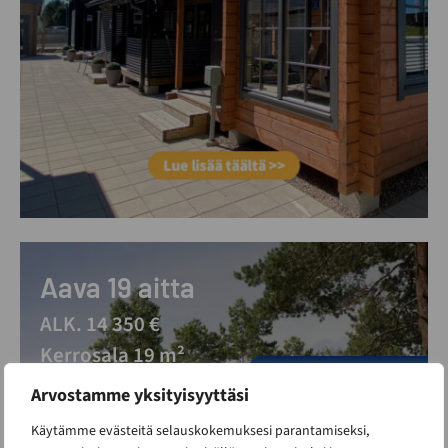
Aava 19 aitta
ALK. 14 350 €
Kerrosala 19 m²
Suosikki malli - nopea toimitus
Arvostamme yksityisyyttäsi
Vantaan ja Limingan esittelypihoilla
Käytämme evästeitä selauskokemuksesi parantamiseksi,
Alle 30m2 rakennus