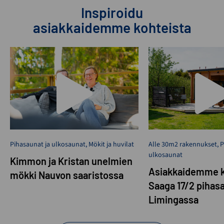
Inspiroidu
asiakkaidemme kohteista
Pihasaunat ja ulkosaunat
,
Mökit ja huvilat
Alle 30m2 rakennukset
,
P
ulkosaunat
Kimmon ja Kristan unelmien
Asiakkaidemme k
mökki Nauvon saaristossa
Saaga 17/2 pihas
Limingassa