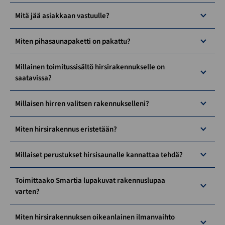
Mitä jää asiakkaan vastuulle?
Miten pihasaunapaketti on pakattu?
Millainen toimitussisältö hirsirakennukselle on
saatavissa?
Millaisen hirren valitsen rakennukselleni?
Miten hirsirakennus eristetään?
Millaiset perustukset hirsisaunalle kannattaa tehdä?
Toimittaako Smartia lupakuvat rakennuslupaa
varten?
Miten hirsirakennuksen oikeanlainen ilmanvaihto