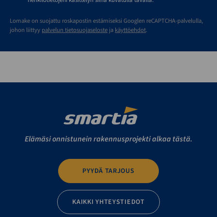
henkilötietojeni käsittelyn siinä kuvatulla tavalla.
Lomake on suojattu roskapostin estämiseksi Googlen reCAPTCHA-palvelulla,
johon liittyy
palvelun tietosuojaseloste
ja
käyttöehdot
.
Elämäsi onnistunein rakennusprojekti alkaa tästä.
PYYDÄ TARJOUS
KAIKKI YHTEYSTIEDOT