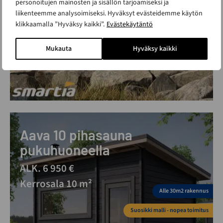
personoitujen mainosten ja sisällön tarjoamiseksi ja
liikenteemme analysoimiseksi. Hyväksyt evästeidemme käytön
klikkaamalla ”Hyväksy kaikki”.
Evästekäytäntö
Mukauta
Hyväksy kaikki
Aava 10 pihasauna
pukuhuoneella
ALK. 6 950 €
Kerrosala 10 m²
Alle 30m2 rakennus
Suosikki malli - nopea toimitus