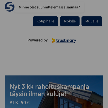
Minne olet suunnittelemassa saunaa?
Kotipihalle
Mökille
Muualle
Nyt 3 kk rahoituskampanja
täysin ilman kuluja!
ALK. 50 €