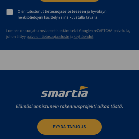
Olen tutustunut
tietosuojaselosteeseen
ja hyväksyn
henkilötietojeni käsittelyn siinä kuvatulla tavalla.
Lomake on suojattu roskapostin estämiseksi Googlen reCAPTCHA-palvelulla,
johon liittyy
palvelun tietosuojaseloste
ja
käyttöehdot
.
Elämäsi onnistunein rakennusprojekti alkaa tästä.
PYYDÄ TARJOUS