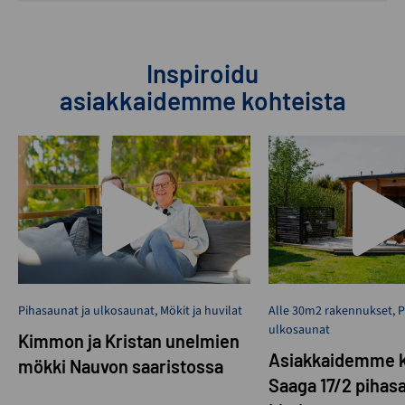
Inspiroidu
asiakkaidemme kohteista
Pihasaunat ja ulkosaunat
,
Mökit ja huvilat
Alle 30m2 rakennukset
,
P
ulkosaunat
Kimmon ja Kristan unelmien
Asiakkaidemme k
mökki Nauvon saaristossa
Saaga 17/2 pihas