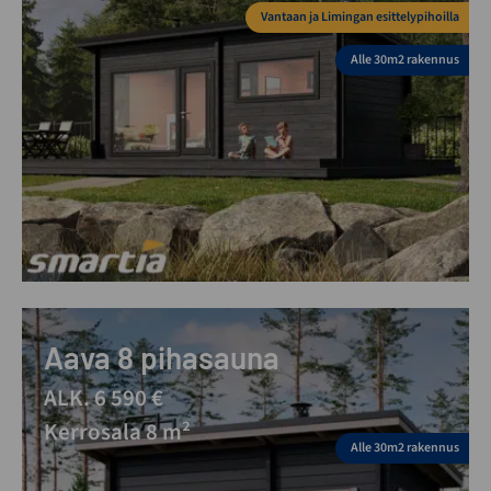
Vantaan ja Limingan esittelypihoilla
Alle 30m2 rakennus
Aava 8 pihasauna
ALK. 6 590 €
Kerrosala 8 m²
Alle 30m2 rakennus