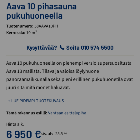
Aava 10 pihasauna
pukuhuoneella
Tuotenumero:
58AAVA10PH
Kerrosala:
10 m²
Kysyttävää?
Soita 010 574 5500
Aava 10 pukuhuoneella on pienempi versio supersuositusta
Aava 13 mallista. Tilava ja valoisa löylyhuone
panoraamaikkunalla sekä pieni erillinen pukuhuonetila ovat
juuri sitä mitä monet haluavat.
+ LUE PIDEMPI TUOTEKUVAUS
Tämä rakennus esillä:
Vantaan esittelypiha
Hinta alk.
6 950
€
sis. alv. 25.5 %