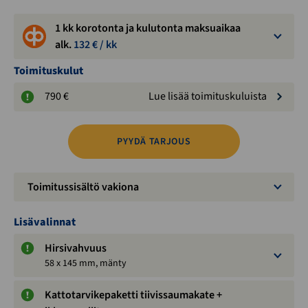
1 kk korotonta ja kulutonta maksuaikaa
alk.
132
€ / kk
Toimituskulut
790 €
Lue lisää toimituskuluista
PYYDÄ TARJOUS
Toimitussisältö vakiona
Lisävalinnat
Hirsivahvuus
58 x 145 mm, mänty
Kattotarvikepaketti tiivissaumakate +