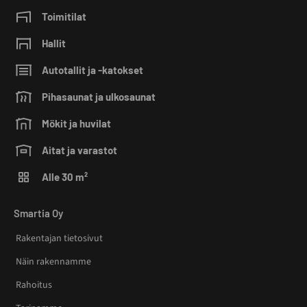
Toimitilat
Hallit
Autotallit ja -katokset
Pihasaunat ja ulkosaunat
Mökit ja huvilat
Aitat ja varastot
Alle 30 m²
Smartia Oy
Rakentajan tietosivut
Näin rakennamme
Rahoitus