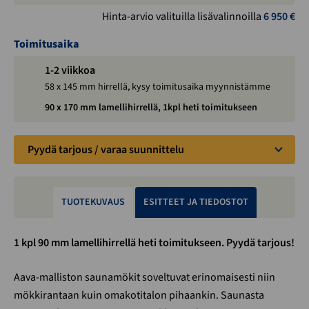
Hinta-arvio valituilla lisävalinnoilla
6 950
€
Toimitusaika
1-2 viikkoa
58 x 145 mm hirrellä, kysy toimitusaika myynnistämme
90 x 170 mm lamellihirrellä, 1kpl heti toimitukseen
Pyydä tarjous / varaa suunnittelu
TUOTEKUVAUS
ESITTEET JA TIEDOSTOT
1 kpl 90 mm lamellihirrellä heti toimitukseen. Pyydä tarjous!
Aava-malliston saunamökit soveltuvat erinomaisesti niin
mökkirantaan kuin omakotitalon pihaankin. Saunasta