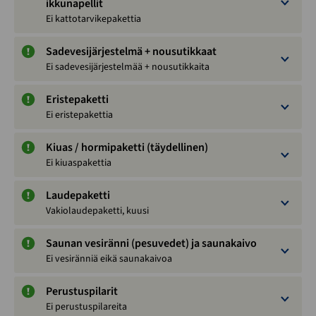
ikkunapellit
Ei kattotarvikepakettia
Sadevesijärjestelmä + nousutikkaat
Ei sadevesijärjestelmää + nousutikkaita
Eristepaketti
Ei eristepakettia
Kiuas / hormipaketti (täydellinen)
Ei kiuaspakettia
Laudepaketti
Vakiolaudepaketti, kuusi
Saunan vesiränni (pesuvedet) ja saunakaivo
Ei vesiränniä eikä saunakaivoa
Perustuspilarit
Ei perustuspilareita