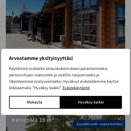
Arvostamme yksityisyyttäsi
Käytämme evästeitä selauskokemuksesi parantamiseksi,
personoitujen mainosten ja sisällön tarjoamiseksi ja
liikenteemme analysoimiseksi. Hyväksyt evästeidemme käytön
klikkaamalla ”Hyväksy kaikki”.
Evästekäytäntö
Aava 19 aitta
Mukauta
Hyväksy kaikki
ALK. 14 350 €
Kerrosala 19 m²
Suosikki malli - nopea toimitus