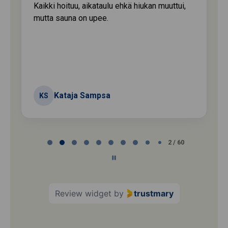
Kaikki hoituu, aikataulu ehkä hiukan muuttui,
mutta sauna on upee.
Kataja Sampsa
KS
Page
2 / 60
2
of
60
Review widget
by
trustmary