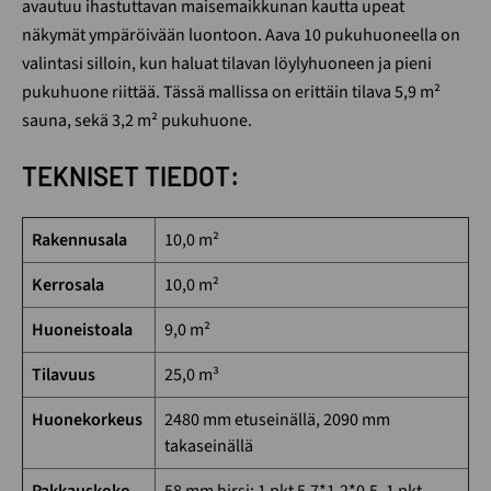
avautuu ihastuttavan maisemaikkunan kautta upeat
näkymät ympäröivään luontoon. Aava 10 pukuhuoneella on
valintasi silloin, kun haluat tilavan löylyhuoneen ja pieni
pukuhuone riittää. Tässä mallissa on erittäin tilava 5,9 m²
sauna, sekä 3,2 m² pukuhuone.
TEKNISET TIEDOT:
Rakennusala
10,0 m²
Kerrosala
10,0 m²
Huoneistoala
9,0 m²
Tilavuus
25,0 m³
Huonekorkeus
2480 mm etuseinällä, 2090 mm
takaseinällä
Pakkauskoko
58 mm hirsi: 1 pkt 5,7*1,2*0,5, 1 pkt