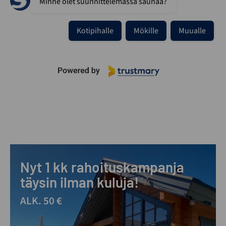
Minne olet suunnittelemassa saunaa?
Kotipihalle
Mökille
Muualle
Nyt 1 kk rahoituskampanja
täysin ilman kuluja!
ALK. 50 €