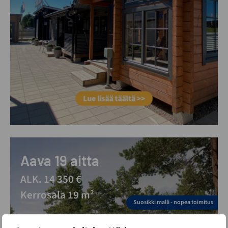
Aava 19 aitta
ALK. 14 350 €
Kerrosala 19 m²
Suosikki malli - nopea toimitus
Vantaan ja Limingan esittelypihoilla