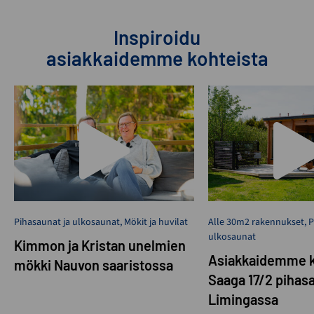
Inspiroidu
asiakkaidemme kohteista
Pihasaunat ja ulkosaunat
,
Mökit ja huvilat
Alle 30m2 rakennukset
,
P
ulkosaunat
Kimmon ja Kristan unelmien
Asiakkaidemme k
mökki Nauvon saaristossa
Saaga 17/2 pihas
Limingassa