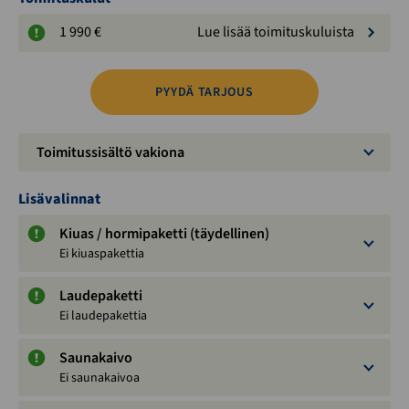
1 990 €
Lue lisää toimituskuluista
PYYDÄ TARJOUS
Toimitussisältö vakiona
Lisävalinnat
Kiuas / hormipaketti (täydellinen)
Ei kiuaspakettia
Laudepaketti
Ei laudepakettia
Saunakaivo
Ei saunakaivoa