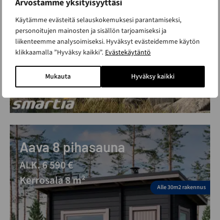
Arvostamme yksityisyyttäsi
Alle 30m2 rakennus
Käytämme evästeitä selauskokemuksesi parantamiseksi,
personoitujen mainosten ja sisällön tarjoamiseksi ja
liikenteemme analysoimiseksi. Hyväksyt evästeidemme käytön
klikkaamalla ”Hyväksy kaikki”.
Evästekäytäntö
Mukauta
Hyväksy kaikki
Aava 8 pihasauna
ALK. 6 590 €
Kerrosala 8 m²
Alle 30m2 rakennus