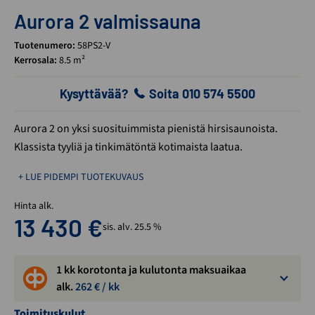
Aurora 2 valmissauna
Tuotenumero:
58PS2-V
Kerrosala:
8.5 m²
Kysyttävää?
Soita 010 574 5500
Aurora 2 on yksi suosituimmista pienistä hirsisaunoista.
Klassista tyyliä ja tinkimätöntä kotimaista laatua.
+ LUE PIDEMPI TUOTEKUVAUS
Hinta alk.
13 430
€
sis. alv. 25.5 %
1 kk korotonta ja kulutonta maksuaikaa
alk.
262
€ / kk
Toimituskulut