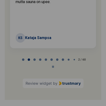
mutta sauna on upee.
Kataja Sampsa
KS
Page
2 / 60
2
of
60
Review widget
by
trustmary