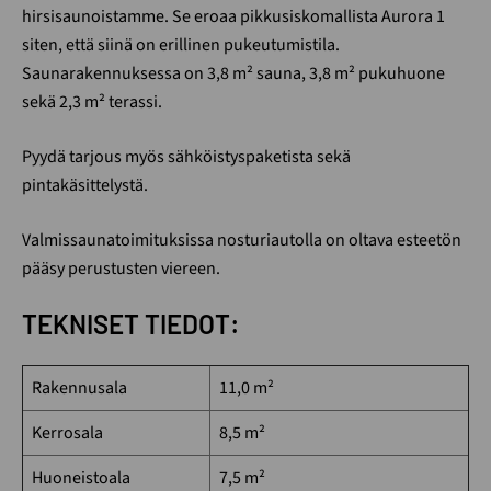
hirsisaunoistamme. Se eroaa pikkusiskomallista Aurora 1
siten, että siinä on erillinen pukeutumistila.
Saunarakennuksessa on 3,8 m² sauna, 3,8 m² pukuhuone
sekä 2,3 m² terassi.
Pyydä tarjous myös sähköistyspaketista sekä
pintakäsittelystä.
Valmissaunatoimituksissa nosturiautolla on oltava esteetön
pääsy perustusten viereen.
TEKNISET TIEDOT:
Rakennusala
11,0 m²
Kerrosala
8,5 m²
Huoneistoala
7,5 m²