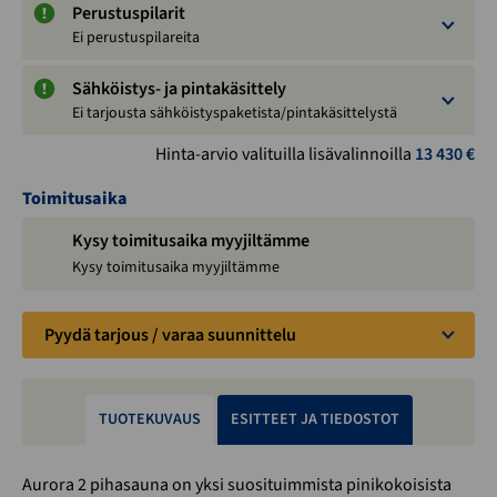
Perustuspilarit
Ei perustuspilareita
Sähköistys- ja pintakäsittely
Ei tarjousta sähköistyspaketista/pintakäsittelystä
Hinta-arvio valituilla lisävalinnoilla
13 430
€
Toimitusaika
Kysy toimitusaika myyjiltämme
Kysy toimitusaika myyjiltämme
Pyydä tarjous / varaa suunnittelu
TUOTEKUVAUS
ESITTEET JA TIEDOSTOT
Aurora 2 pihasauna on yksi suosituimmista pinikokoisista