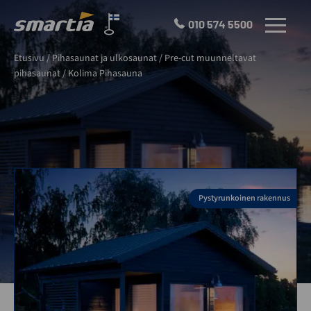
Skip
to
010 574 5500
VALIKKO
content
Smartia
Etusivu
/
Pihasaunat ja ulkosaunat
/
Pre-cut muunneltavat
Oy
pihasaunat
/
Kolima Pihasauna
Pystyrunkoinen rakennus