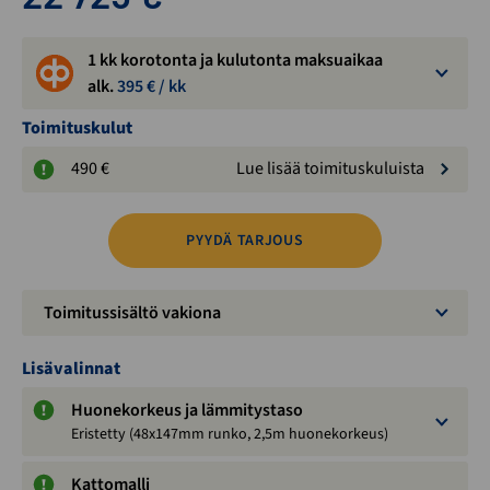
1 kk korotonta ja kulutonta maksuaikaa
alk.
395
€ / kk
Toimituskulut
490 €
Lue lisää toimituskuluista
PYYDÄ TARJOUS
Toimitussisältö vakiona
Lisävalinnat
Huonekorkeus ja lämmitystaso
Eristetty (48x147mm runko, 2,5m huonekorkeus)
Kattomalli