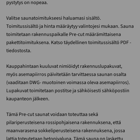
pystytys on nopeaa.
Valitse saunatoimitukseesi haluamasi sisältö.
Toimitussisältö ja hinta määräytyy valintojesi mukaan. Sauna
toimitetaan rakennuspaikalle Pre-cut määrämittaisena
pakettitoimituksena. Katso täydellinen toimitussisältö PDF -
tiedostosta.
Kauppahintaan kuuluvat nimiöidyt rakennuslupakuvat,
myös asemapiirros päivitetään tarvittaessa saunan osalta
(vaaditaan DWG- muotoinen voimassa oleva asemapiirros).
Lupakuvat toimitetaan postitse ja sähköisesti sähköpostiin
kaupanteon jälkeen.
Tämä Pre-cut saunat voidaan toteuttaa sekä
pilariperusteisena rossipohjaisena rakennuksena, että
maanvarasena sokkeliperusteisena rakennuksena, jossa
lattia toteutetaan betonivaluna. Tämä sauna on laskettu