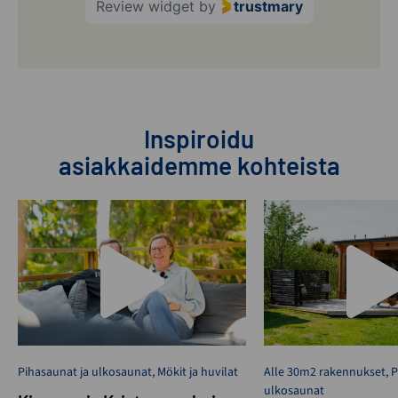
Review widget
by
trustmary
Inspiroidu
asiakkaidemme kohteista
Pihasaunat ja ulkosaunat
,
Mökit ja huvilat
Alle 30m2 rakennukset
,
P
ulkosaunat