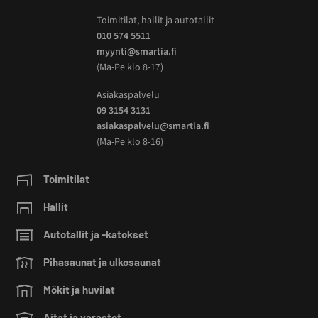
Toimitilat, hallit ja autotallit
010 574 5511
myynti@smartia.fi
(Ma-Pe klo 8-17)
Asiakaspalvelu
09 3154 3131
asiakaspalvelu@smartia.fi
(Ma-Pe klo 8-16)
Toimitilat
Hallit
Autotallit ja -katokset
Pihasaunat ja ulkosaunat
Mökit ja huvilat
Aitat ja varastot