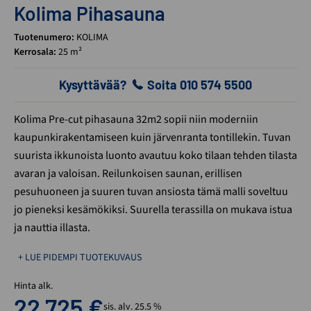
Kolima Pihasauna
Tuotenumero:
KOLIMA
Kerrosala:
25 m²
Kysyttävää?
Soita 010 574 5500
Kolima Pre-cut pihasauna 32m2 sopii niin moderniin
kaupunkirakentamiseen kuin järvenranta tontillekin. Tuvan
suurista ikkunoista luonto avautuu koko tilaan tehden tilasta
avaran ja valoisan. Reilunkoisen saunan, erillisen
pesuhuoneen ja suuren tuvan ansiosta tämä malli soveltuu
jo pieneksi kesämökiksi. Suurella terassilla on mukava istua
ja nauttia illasta.
+ LUE PIDEMPI TUOTEKUVAUS
Hinta alk.
22 725
€
sis. alv. 25.5 %