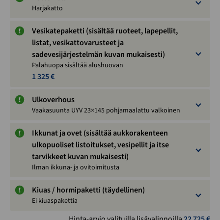
Harjakatto
Vesikatepaketti (sisältää ruoteet, lapepellit,
listat, vesikattovarusteet ja
sadevesijärjestelmän kuvan mukaisesti)
Palahuopa sisältää alushuovan
1 325 €
Ulkoverhous
Vaakasuunta UYV 23×145 pohjamaalattu valkoinen
Ikkunat ja ovet (sisältää aukkorakenteen
ulkopuoliset listoitukset, vesipellit ja itse
tarvikkeet kuvan mukaisesti)
Ilman ikkuna- ja ovitoimitusta
Kiuas / hormipaketti (täydellinen)
Ei kiuaspakettia
Hinta-arvio valituilla lisävalinnoilla
22 725
€