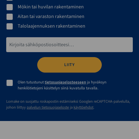
Mökin tai huvilan rakentaminen
Aitan tai varaston rakentaminen
Talolaajennuksen rakentaminen
Sähköpostiosoite*
Olen tutustunut
tietosuojaselosteeseen
ja hyväksyn
henkilötietojeni käsittelyn siinä kuvatulla tavalla.
Lomake on suojattu roskapostin estämiseksi Googlen reCAPTCHA-palvelulla,
johon liittyy
palvelun tietosuojaseloste
ja
käyttöehdot
.