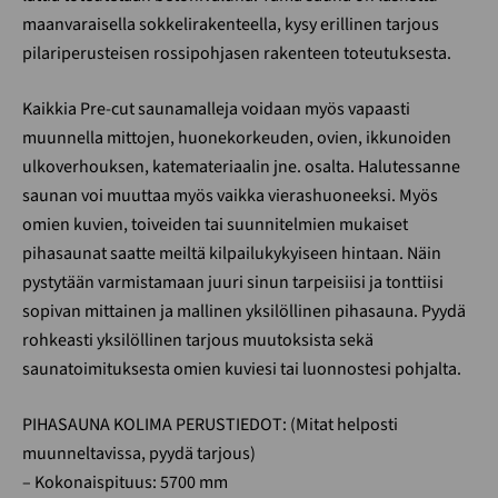
maanvaraisella sokkelirakenteella, kysy erillinen tarjous
pilariperusteisen rossipohjasen rakenteen toteutuksesta.
Kaikkia Pre-cut saunamalleja voidaan myös vapaasti
muunnella mittojen, huonekorkeuden, ovien, ikkunoiden
ulkoverhouksen, katemateriaalin jne. osalta. Halutessanne
saunan voi muuttaa myös vaikka vierashuoneeksi. Myös
omien kuvien, toiveiden tai suunnitelmien mukaiset
pihasaunat saatte meiltä kilpailukykyiseen hintaan. Näin
pystytään varmistamaan juuri sinun tarpeisiisi ja tonttiisi
sopivan mittainen ja mallinen yksilöllinen pihasauna. Pyydä
rohkeasti yksilöllinen tarjous muutoksista sekä
saunatoimituksesta omien kuviesi tai luonnostesi pohjalta.
PIHASAUNA KOLIMA PERUSTIEDOT: (Mitat helposti
muunneltavissa, pyydä tarjous)
– Kokonaispituus: 5700 mm