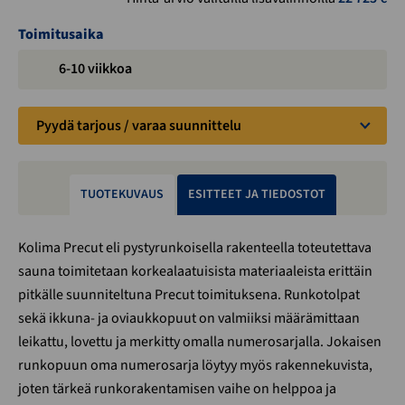
Toimitusaika
6-10 viikkoa
Pyydä tarjous / varaa suunnittelu
TUOTEKUVAUS
ESITTEET JA TIEDOSTOT
Kolima Precut eli pystyrunkoisella rakenteella toteutettava
sauna toimitetaan korkealaatuisista materiaaleista erittäin
pitkälle suunniteltuna Precut toimituksena. Runkotolpat
sekä ikkuna- ja oviaukkopuut on valmiiksi määrämittaan
leikattu, lovettu ja merkitty omalla numerosarjalla. Jokaisen
runkopuun oma numerosarja löytyy myös rakennekuvista,
joten tärkeä runkorakentamisen vaihe on helppoa ja