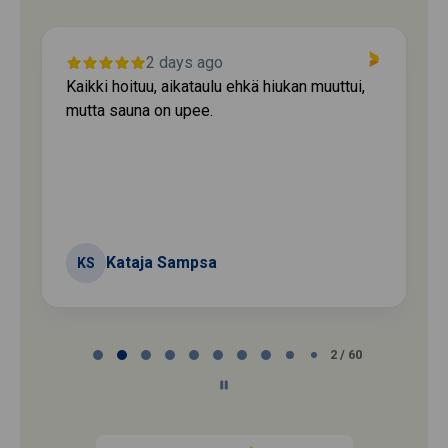
2 days ago
Kaikki hoituu, aikataulu ehkä hiukan muuttui,
mutta sauna on upee.
Kataja Sampsa
KS
Page
2 / 60
2
of
60