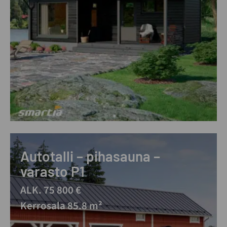
Autotalli – pihasauna –
varasto P1
ALK. 75 800 €
Kerrosala 85.8 m²