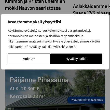
Kimmon ja Kristan unelmien
Asiakkaidemme k
mökki Nauvon saaristossa
Saaga 17/2 pihas
Limingassa
Arvostamme yksityisyyttäsi
Käytämme evästeitä selauskokemuksesi parantamiseksi,
personoitujen mainosten ja sisällön tarjoamiseksi ja
KATSO KAIKKI TARINAT
liikenteemme analysoimiseksi. Hyväksyt evästeidemme käytön
klikkaamalla ”Hyväksy kaikki”.
Evästekäytäntö
Katso muut mallit
Mukauta
Hyväksy kaikki
Päijänne Pihasauna
ALK. 20 300 €
Kerrosala 23 m²
Pystyrunkoinen rakennus