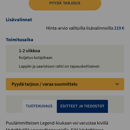
PYYDÄ TARJOUS
Lisävalinnat
Hinta-arvio valituilla lisävalinnoilla
219
€
Toimitusaika
1-2 viikkoa
Kuljetus kotipihaan
Lappiin ja saaristoon rahti on tapauskohtainen
Pyydä tarjous / varaa suunnittelu
TUOTEKUVAUS
ESITTEET JA TIEDOSTOT
Puulämmitteisen Legend-kiukaan voi varustaa kivillä