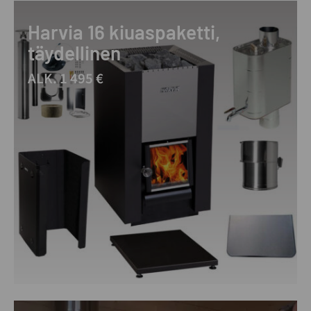
Harvia 16 kiuaspaketti,
täydellinen
ALK. 1 495 €