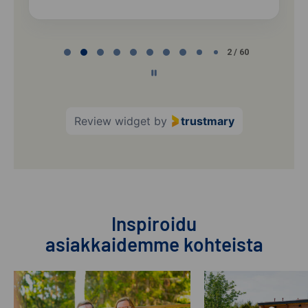
Page
2 / 60
2
of
60
Review widget
by
trustmary
Inspiroidu
asiakkaidemme kohteista