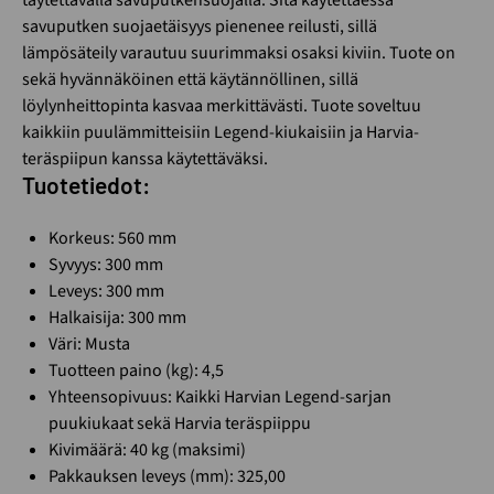
täytettävällä savuputkensuojalla. Sitä käytettäessa
savuputken suojaetäisyys pienenee reilusti, sillä
lämpösäteily varautuu suurimmaksi osaksi kiviin. Tuote on
sekä hyvännäköinen että käytännöllinen, sillä
löylynheittopinta kasvaa merkittävästi. Tuote soveltuu
kaikkiin puulämmitteisiin Legend-kiukaisiin ja Harvia-
teräspiipun kanssa käytettäväksi.
Tuotetiedot:
Korkeus: 560 mm
Syvyys: 300 mm
Leveys: 300 mm
Halkaisija: 300 mm
Väri: Musta
Tuotteen paino (kg): 4,5
Yhteensopivuus: Kaikki Harvian Legend-sarjan
puukiukaat sekä Harvia teräspiippu
Kivimäärä: 40 kg (maksimi)
Pakkauksen leveys (mm): 325,00