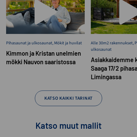
Pihasaunat ja ulkosaunat
,
Mökit ja huvilat
Alle 30m2 rakennukset
,
P
ulkosaunat
Kimmon ja Kristan unelmien
Asiakkaidemme k
mökki Nauvon saaristossa
Saaga 17/2 pihas
Limingassa
KATSO KAIKKI TARINAT
Katso muut mallit