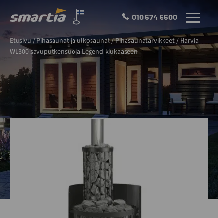
Skip
to
010 574 5500
VALIKKO
content
Smartia
Etusivu
/
Pihasaunat ja ulkosaunat
/
Pihasaunatarvikkeet
/
Harvia
Oy
WL300 savuputkensuoja Legend-kiukaaseen