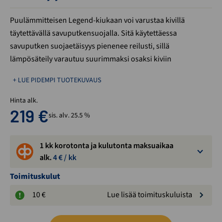
Puulämmitteisen Legend-kiukaan voi varustaa kivillä
täytettävällä savuputkensuojalla. Sitä käytettäessa
savuputken suojaetäisyys pienenee reilusti, sillä
lämpösäteily varautuu suurimmaksi osaksi kiviin
+ LUE PIDEMPI TUOTEKUVAUS
Hinta alk.
219
€
sis. alv. 25.5 %
1 kk korotonta ja kulutonta maksuaikaa
alk.
4
€ / kk
Toimituskulut
10 €
Lue lisää toimituskuluista