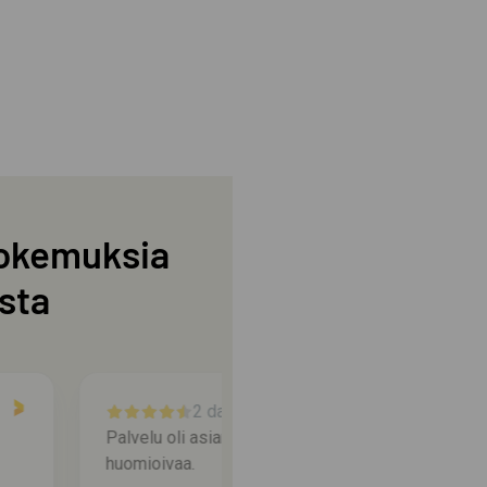
okemuksia
sta
3 days ago
asiakkaan
Kaikki hoituu, aikataulu ehkä hiukan
muuttui, mutta sauna on upee.