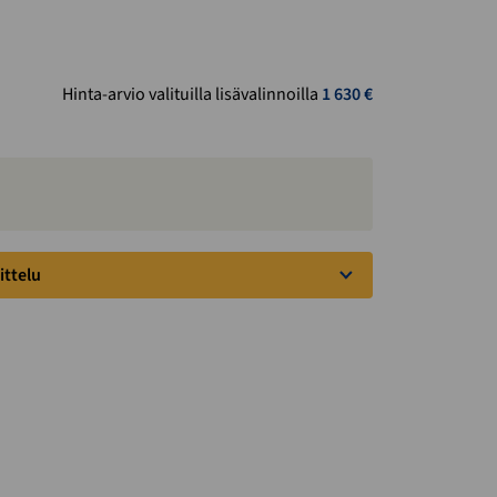
Hinta-arvio valituilla lisävalinnoilla
1 630
€
ittelu