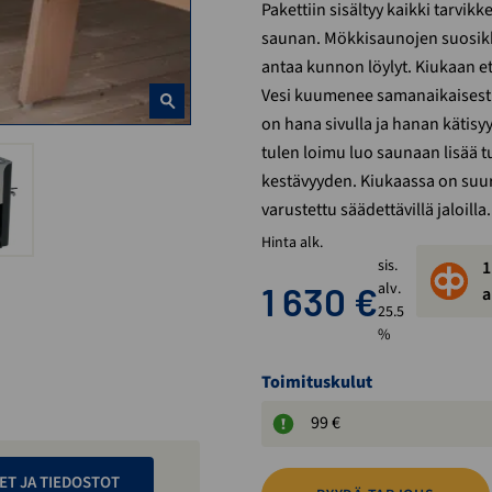
Pakettiin sisältyy kaikki tarvikk
saunan. Mökkisaunojen suosikki
antaa kunnon löylyt. Kiukaan et
Vesi kuumenee samanaikaisesti,
on hana sivulla ja hanan kätisy
tulen loimu luo saunaan lisää t
kestävyyden. Kiukaassa on suuri 
varustettu säädettävillä jaloilla.
Hinta alk.
sis.
1
1 630
€
alv.
a
25.5
%
Toimituskulut
99 €
ET JA TIEDOSTOT