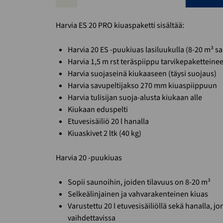
Harvia ES 20 PRO kiuaspaketti sisältää:
Harvia 20 ES -puukiuas lasiluukulla (8-20 m³ s
Harvia 1,5 m rst teräspiippu tarvikepaketteine
Harvia suojaseinä kiukaaseen (täysi suojaus)
Harvia savupeltijakso 270 mm kiuaspiippuun
Harvia tulisijan suoja-alusta kiukaan alle
Kiukaan eduspelti
Etuvesisäiliö 20 l hanalla
Kiuaskivet 2 ltk (40 kg)
Harvia 20 -puukiuas
Sopii saunoihin, joiden tilavuus on 8-20 m³
Selkeälinjainen ja vahvarakenteinen kiuas
Varustettu 20 l etuvesisäiliöllä sekä hanalla, j
vaihdettavissa