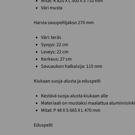
Mitat: K 820 X L 500 X S 710 mm
Väri musta
Harvia savupeltijakso 270 mm
Väri: teräs
Syvyys: 22 cm
Leveys: 22 cm
Korkeus: 27 cm
Savuaukon halkaisija: 115 mm
Kiukaan suoja-alusta ja eduspelti
Kestävä suoja-alusta kiukaan alle
Materiaali on mustaksi maalattua alumiinisinki
Mitat: P 48 X S 665 X L 470 mm
Eduspelti