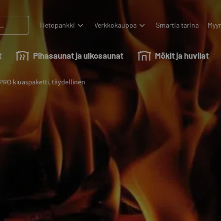
Tietopankki
Verkkokauppa
Smartia tarina
Myyn
t
Pihasaunat ja ulkosaunat
Mökit ja huvilat
 PRO kiuaspaketti, täydellinen