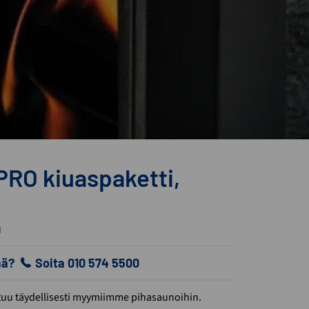
PRO kiuaspaketti,
I
ää?
Soita 010 574 5500
ltuu täydellisesti myymiimme pihasaunoihin.