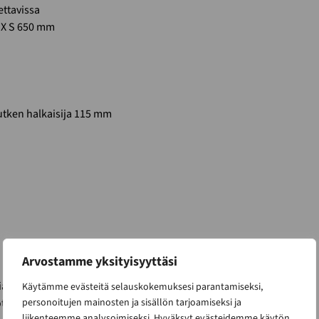
ettavissa
0 X S 650 mm
utken halkaisija 115 mm
Arvostamme yksityisyyttäsi
ä palaviin materiaaleihin
Käytämme evästeitä selauskokemuksesi parantamiseksi,
personoitujen mainosten ja sisällön tarjoamiseksi ja
otoja
liikenteemme analysoimiseksi. Hyväksyt evästeidemme käytön