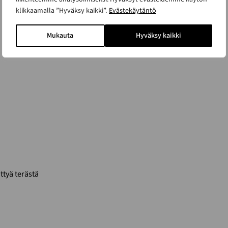
klikkaamalla ”Hyväksy kaikki”.
Evästekäytäntö
Mukauta
Hyväksy kaikki
ttyä terästä