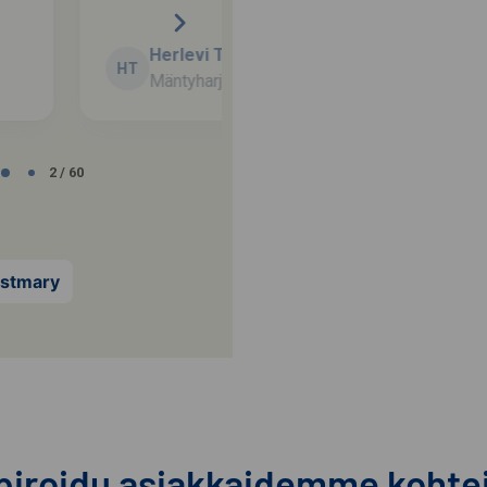
Kataja Sampsa
KS
2 / 60
ustmary
piroidu asiakkaidemme kohte