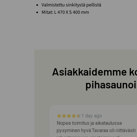
Valmistettu sinkitystä pellistä
Mitat: L 470 X S 400 mm
Asiakkaidemme k
pihasaunoi
y ago
2 days ago
a aikataulussa
Palvelu oli asiantuntevaa ja 
varaa oli riittävästi
huomioivaa.