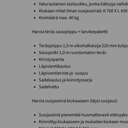
Valurautainen lasiluukku, jonka kätisyys vaihd
Kiukaan mitat ilman suojaseinää: K 760 X L 43
Kivimäärä max. 40 kg
Harvia teräs savupiippu + tarvikepaketti
Teräspiippu 1,5 m ulkohalkaisija 220 mm tulip
Savuputki 1,0 m ruostumaton teräs
Kiristyspanta
Läpivientikaulus
Läpivientieriste ja -suojus
Sadekaulus ja kiinnityssarja
Sadehattu
Harvia suojaseinä kiukaaseen (täysi suojaus)
Suojaseinä pienentää huomattavasti etäisyyksi
Kiinnittyy kiukaaseen ja mukailee kiukaan mu