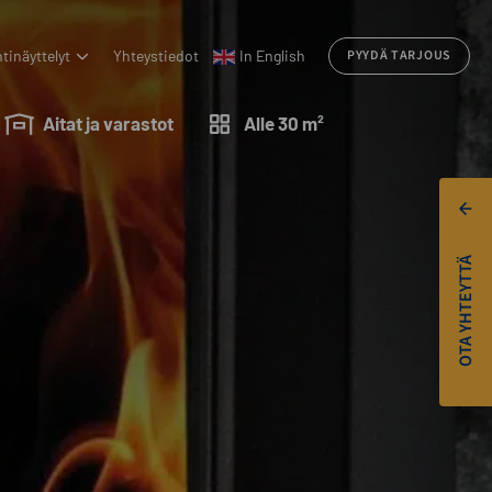
tinäyttelyt
Yhteystiedot
In English
PYYDÄ TARJOUS
Aitat ja varastot
Alle 30 m²
OTA YHTEYTTÄ