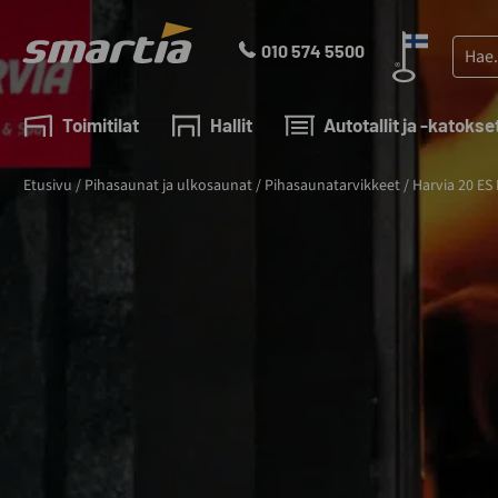
Skip
to
Haku:
010 574 5500
content
Smartia
Oy
Toimitilat
Hallit
Autotallit ja -katokse
Etusivu
/
Pihasaunat ja ulkosaunat
/
Pihasaunatarvikkeet
/
Harvia 20 ES