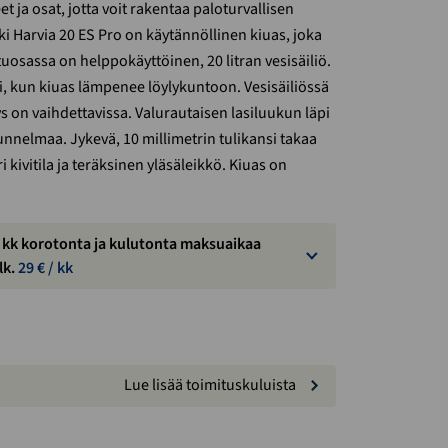
eet ja osat, jotta voit rakentaa paloturvallisen
 Harvia 20 ES Pro on käytännöllinen kiuas, joka
uosassa on helppokäyttöinen, 20 litran vesisäiliö.
 kun kiuas lämpenee löylykuntoon. Vesisäiliössä
ys on vaihdettavissa. Valurautaisen lasiluukun läpi
unnelmaa. Jykevä, 10 millimetrin tulikansi takaa
kivitila ja teräksinen yläsäleikkö. Kiuas on
 kk korotonta ja kulutonta maksuaikaa
lk.
29
€ / kk
Lue lisää toimituskuluista