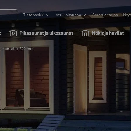
Tietopankki
Verkkokauppa
Smartia tarina
Myyn
t
Pihasaunat ja ulkosaunat
Mökit ja huvilat
piipun jatke 500 mm