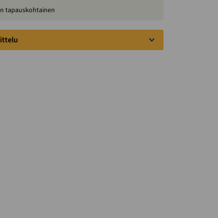
 on tapauskohtainen
ittelu