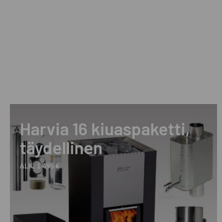
Harvia 16 kiuaspaketti,
täydellinen
ALK. 1 495 €