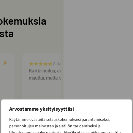
okemuksia
sta
3 days ago
hiukan
Kaikki sujuin sovitun mukaisesti.
Erityiskiitos rahdintuojalle, joka toi
hirsitoimituksen toivottuun paikaan
haasteista huolimatta.
Arvostamme yksityisyyttäsi
Käytämme evästeitä selauskokemuksesi parantamiseksi,
Mäkijärvi Anne
personoitujen mainosten ja sisällön tarjoamiseksi ja
MA
liikenteemme analysoimiseksi. Hyväksyt evästeidemme käytön
Asikkala