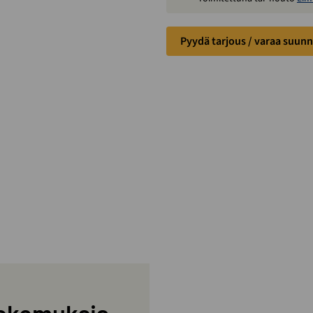
Pyydä tarjous / varaa suunn