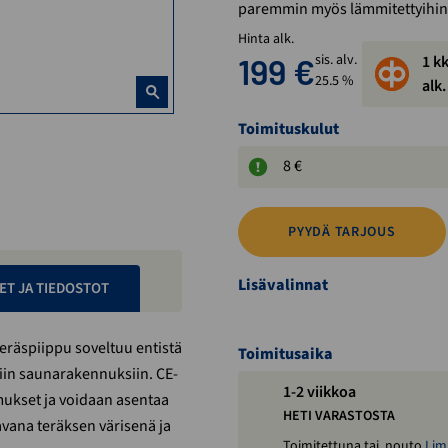
paremmin myös lämmitettyihin, 
Hinta alk.
199
€
sis. alv.
1 k
25.5 %
alk
Toimituskulut
8 €
PYYDÄ TARJOUS
Lisävalinnat
ET JA TIEDOSTOT
teräspiippu soveltuu entistä
Toimitusaika
iin saunarakennuksiin. CE-
1-2 viikkoa
imukset ja voidaan asentaa
HETI VARASTOSTA
avana teräksen värisenä ja
Toimitettuna tai nouto
Lim