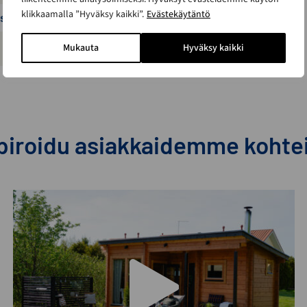
klikkaamalla ”Hyväksy kaikki”.
Evästekäytäntö
ustmary
Mukauta
Hyväksy kaikki
piroidu asiakkaidemme kohte