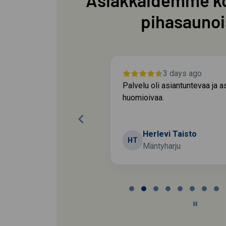
Asiakkaidemme k
pihasaunoi
ys ago
3 days ago
a aikataulussa
Palvelu oli asiantuntevaa ja 
varaa oli riittävästi
huomioivaa.
matoimisesti.
Veli
Herlevi Taisto
HT
Mäntyharju
Page
2
of
60