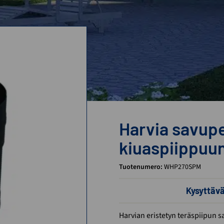
Harvia savup
kiuaspiippuu
Tuotenumero:
WHP270SPM
Kysyttäv
Harvian eristetyn teräspiipun s