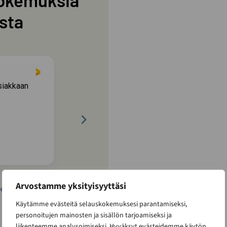
okemuksia
sta
4 days ago
asiakkaan
Kaikki hoituu, aikataulu ehkä hiukan
muuttui, mutta sauna on upee.
Kataja Sampsa
KS
Arvostamme yksityisyyttäsi
2 / 60
Käytämme evästeitä selauskokemuksesi parantamiseksi,
personoitujen mainosten ja sisällön tarjoamiseksi ja
liikenteemme analysoimiseksi. Hyväksyt evästeidemme käytön