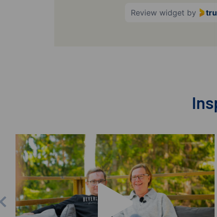
Review widget
by
tr
Ins