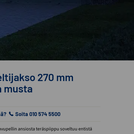
eltijakso 270 mm
n musta
ää?
Soita 010 574 5500
avupellin ansiosta teräspiippu soveltuu entistä