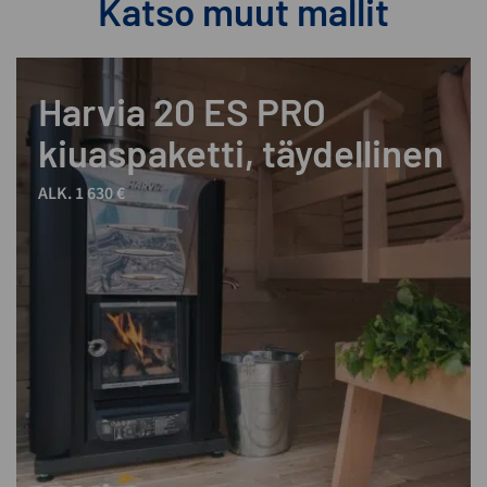
Katso muut mallit
Harvia 20 ES PRO
kiuaspaketti, täydellinen
ALK. 1 630 €