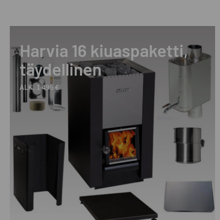
Harvia 16 kiuaspaketti,
täydellinen
ALK. 1 495 €