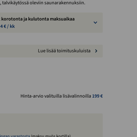
talvikäytössä oleviin saunarakennuksiin.
k korotonta ja kulutonta maksuaikaa
.
4
€ / kk
Lue lisää toimituskuluista
Hinta-arvio valituilla lisävalinnoilla
199
€
ingan varastosta
(maksu myös kortilla)