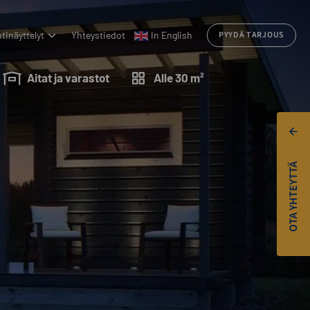
tinäyttelyt
Yhteystiedot
In English
PYYDÄ TARJOUS
Aitat ja varastot
Alle 30 m²
OTA YHTEYTTÄ