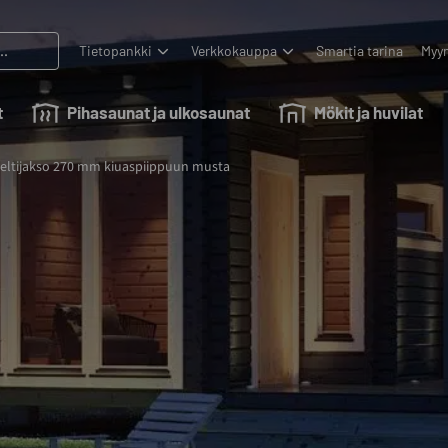
Tietopankki
Verkkokauppa
Smartia tarina
Myyn
t
Pihasaunat ja ulkosaunat
Mökit ja huvilat
eltijakso 270 mm kiuaspiippuun musta