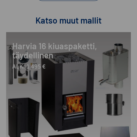
Katso muut mallit
Harvia 16 kiuaspaketti,
täydellinen
ALK. 1 495 €