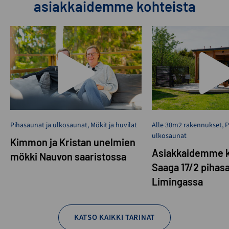
asiakkaidemme kohteista
Pihasaunat ja ulkosaunat
,
Mökit ja huvilat
Alle 30m2 rakennukset
,
P
ulkosaunat
Kimmon ja Kristan unelmien
Asiakkaidemme k
mökki Nauvon saaristossa
Saaga 17/2 pihas
Limingassa
KATSO KAIKKI TARINAT