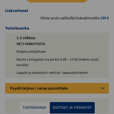
Lisävalinnat
Hinta-arvio valituilla lisävalinnoilla
199
€
Toimitusaika
1-2 viikkoa
HETI VARASTOSTA
Kuljetus kotipihaan
Nouto Limingasta ma-pe klo 8.00 – 17.00 (maksu myös
kortilla)
Lappiin ja saaristoon rahti on tapauskohtainen
Pyydä tarjous / varaa suunnittelu
TUOTEKUVAUS
ESITTEET JA TIEDOSTOT