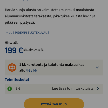
Harvia suoja-alusta on valmistettu mustaksi maalatusta
alumiinisinkitystä teräksestä, joka tukee kiuasta hyvin ja
pitää sen pystyssä.
+ LUE PIDEMPI TUOTEKUVAUS
Hinta alk.
199
€
sis. alv. 25.5 %
1 kk korotonta ja kulutonta maksuaikaa
alk.
4
€ / kk
Toimituskulut
8 €
Lue lisää toimituskuluista
PYYDÄ TARJOUS