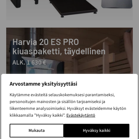
Harvia 20 ES PRO
kiuaspaketti, täydellinen
ALK. 1 630 €
Arvostamme yksityisyyttäsi
Käytämme evästeitä selauskokemuksesi parantamiseksi,
personoitujen mainosten ja sisällön tarjoamiseksi ja
liikenteemme analysoimiseksi. Hyväksyt evästeidemme käytön
klikkaamalla ”Hyväksy kaikki”.
Evästekäytäntö
Mukauta
Hyväksy kaikki