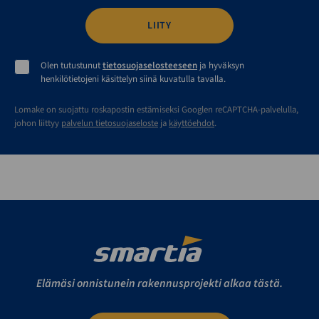
Olen tutustunut
tietosuojaselosteeseen
ja hyväksyn
henkilötietojeni käsittelyn siinä kuvatulla tavalla.
Lomake on suojattu roskapostin estämiseksi Googlen reCAPTCHA-palvelulla,
johon liittyy
palvelun tietosuojaseloste
ja
käyttöehdot
.
Elämäsi onnistunein rakennusprojekti alkaa tästä.