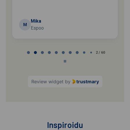
Mika
M
Espoo
Page
2 / 60
2
of
60
Review widget
by
trustmary
Inspiroidu