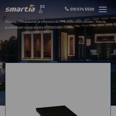
Skip
to
010 574 5500
VALIKKO
content
Smartia
Etusivu
/
Pihasaunat ja ulkosaunat
/
Pihasaunatarvikkeet
/
Harvia
Oy
puukiukaan suoja-alusta 470X665X60-75 mm