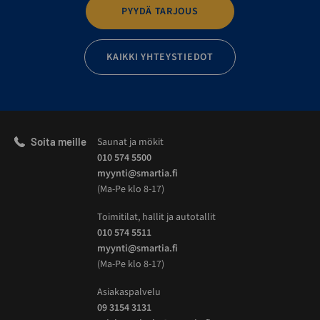
PYYDÄ TARJOUS
KAIKKI YHTEYSTIEDOT
Soita meille
Saunat ja mökit
010 574 5500
myynti@smartia.fi
(Ma-Pe klo 8-17)
Toimitilat, hallit ja autotallit
010 574 5511
myynti@smartia.fi
(Ma-Pe klo 8-17)
Asiakaspalvelu
09 3154 3131