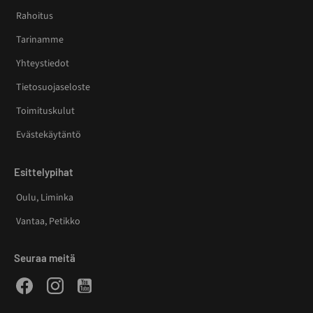
Rahoitus
Tarinamme
Yhteystiedot
Tietosuojaseloste
Toimituskulut
Evästekäytäntö
Esittelypihat
Oulu, Liminka
Vantaa, Petikko
Seuraa meitä
Facebook
Instagram
Youtube