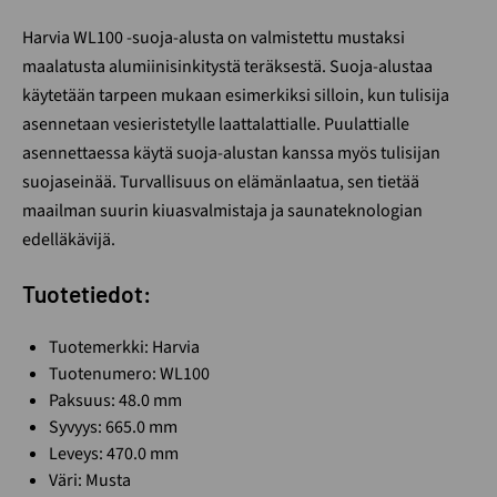
Harvia WL100 -suoja-alusta on valmistettu mustaksi
maalatusta alumiinisinkitystä teräksestä. Suoja-alustaa
käytetään tarpeen mukaan esimerkiksi silloin, kun tulisija
asennetaan vesieristetylle laattalattialle. Puulattialle
asennettaessa käytä suoja-alustan kanssa myös tulisijan
suojaseinää. Turvallisuus on elämänlaatua, sen tietää
maailman suurin kiuasvalmistaja ja saunateknologian
edelläkävijä.
Tuotetiedot:
Tuotemerkki: Harvia
Tuotenumero:
WL100
Paksuus: 48.0 mm
Syvyys: 665.0 mm
Leveys: 470.0 mm
Väri: Musta