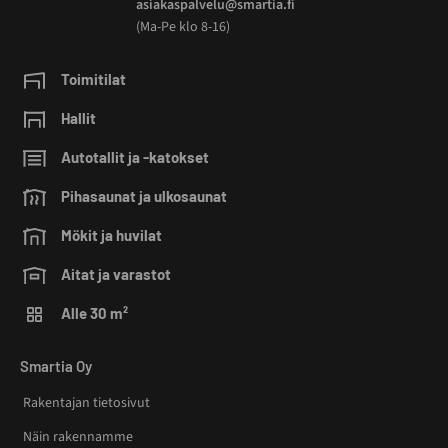
asiakaspalvelu@smartia.fi
(Ma-Pe klo 8-16)
Toimitilat
Hallit
Autotallit ja -katokset
Pihasaunat ja ulkosaunat
Mökit ja huvilat
Aitat ja varastot
Alle 30 m²
Smartia Oy
Rakentajan tietosivut
Näin rakennamme