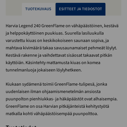
TUOTEKUVAUS
ESITTEET JA TIEDOSTOT
Harvia Legend 240 GreenFlame on vähäpäästöinen, kestävä
ja helppokäyttöinen puukiuas. Suurella lasiluukulla
varustettu kiuas on keskikokoiseen saunaan sopiva, ja
mahtava kivimäärä takaa savusaunamaiset pehmeät löylyt.
Kestävä rakenne ja vaihdettavat sisäosat takaavat pitkän
käyttöiän. Käsintehty mattamusta kiuas on komea
tunnelmanluoja jokaiseen löylyhetkeen.
Kiukaan sydämenä toimii GreenFlame-tulipesä, jonka
uudenlaisen ilman ohjaamismenetelmän ansiosta
puunpolton pienhiukkas- ja häkäpäästöt ovat alhaisempia.
GreenFlame on osa Harvian pitkäjänteistä kehitystyötä
matkalla kohti vähäpäästöisempää puunpolttoa.