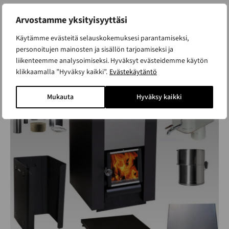
Arvostamme yksityisyyttäsi
Katso muut mallit
Käytämme evästeitä selauskokemuksesi parantamiseksi,
personoitujen mainosten ja sisällön tarjoamiseksi ja
liikenteemme analysoimiseksi. Hyväksyt evästeidemme käytön
Harvia 16 kiuaspaketti,
klikkaamalla ”Hyväksy kaikki”.
Evästekäytäntö
täydellinen
Mukauta
Hyväksy kaikki
ALK. 1 495 €