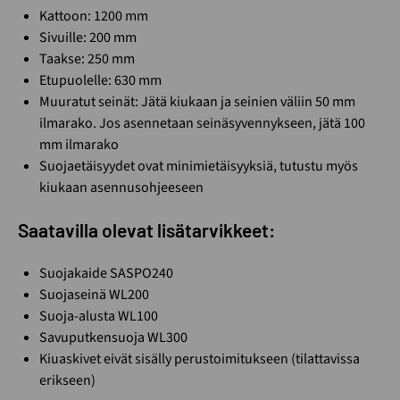
Kattoon: 1200 mm
Sivuille: 200 mm
Taakse: 250 mm
Etupuolelle: 630 mm
Muuratut seinät: Jätä kiukaan ja seinien väliin 50 mm
ilmarako. Jos asennetaan seinäsyvennykseen, jätä 100
mm ilmarako
Suojaetäisyydet ovat minimietäisyyksiä, tutustu myös
kiukaan asennusohjeeseen
Saatavilla olevat lisätarvikkeet:
Suojakaide SASPO240
Suojaseinä WL200
Suoja-alusta WL100
Savuputkensuoja WL300
Kiuaskivet eivät sisälly perustoimitukseen (tilattavissa
erikseen)