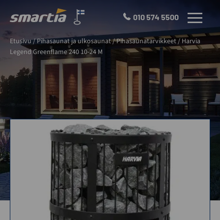
Skip
to
010 574 5500
VALIKKO
content
Smartia
Etusivu
/
Pihasaunat ja ulkosaunat
/
Pihasaunatarvikkeet
/
Harvia
Oy
Legend Greenflame 240 10-24 M