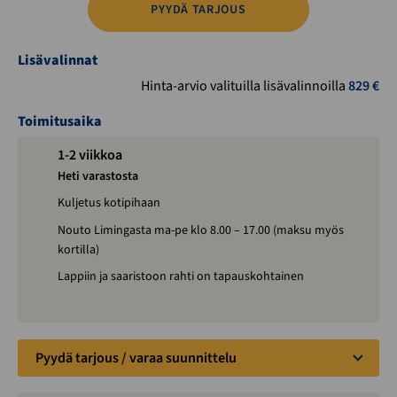
PYYDÄ TARJOUS
Lisävalinnat
Hinta-arvio valituilla lisävalinnoilla
829
€
Toimitusaika
1-2 viikkoa
Heti varastosta
Kuljetus kotipihaan
Nouto Limingasta ma-pe klo 8.00 – 17.00 (maksu myös
kortilla)
Lappiin ja saaristoon rahti on tapauskohtainen
Pyydä tarjous / varaa suunnittelu