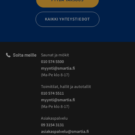
PYYDÄ TARJOUS
KAIKKI YHTEYSTIEDOT
Soita meille
Saunat ja mökit
010 574 5500
myynti@smartia.fi
(Ma-Pe klo 8-17)
Toimitilat, hallit ja autotallit
010 574 5511
myynti@smartia.fi
(Ma-Pe klo 8-17)
Asiakaspalvelu
09 3154 3131
asiakaspalvelu@smartia.fi