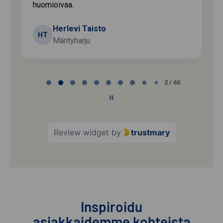
huomioivaa.
Herlevi Taisto
HT
Mäntyharju
Page
2 / 60
2
of
60
Review widget
by
trustmary
Inspiroidu
asiakkaidemme kohteista