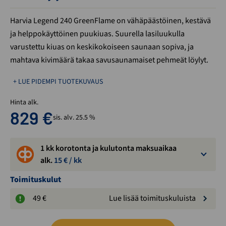
Harvia Legend 240 GreenFlame on vähäpäästöinen, kestävä
ja helppokäyttöinen puukiuas. Suurella lasiluukulla
varustettu kiuas on keskikokoiseen saunaan sopiva, ja
mahtava kivimäärä takaa savusaunamaiset pehmeät löylyt.
+ LUE PIDEMPI TUOTEKUVAUS
Hinta alk.
829
€
sis. alv. 25.5 %
1 kk korotonta ja kulutonta maksuaikaa
alk.
15
€ / kk
Toimituskulut
49 €
Lue lisää toimituskuluista