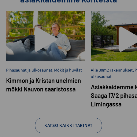
Pihasaunat ja ulkosaunat
,
Mökit ja huvilat
Alle 30m2 rakennukset
,
P
ulkosaunat
Kimmon ja Kristan unelmien
Asiakkaidemme k
mökki Nauvon saaristossa
Saaga 17/2 pihas
Limingassa
KATSO KAIKKI TARINAT