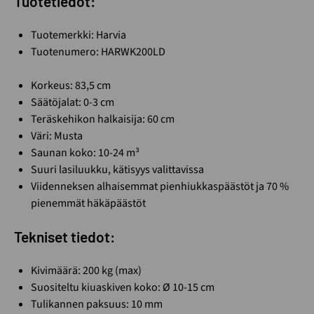
Tuotetiedot:
Tuotemerkki: Harvia
Tuotenumero: HARWK200LD
Korkeus: 83,5 cm
Säätöjalat: 0-3 cm
Teräskehikon halkaisija: 60 cm
Väri: Musta
Saunan koko: 10-24 m³
Suuri lasiluukku, kätisyys valittavissa
Viidenneksen alhaisemmat pienhiukkaspäästöt ja 70 %
pienemmät häkäpäästöt
Tekniset tiedot:
Kivimäärä: 200 kg (max)
Suositeltu kiuaskiven koko: Ø 10-15 cm
Tulikannen paksuus: 10 mm