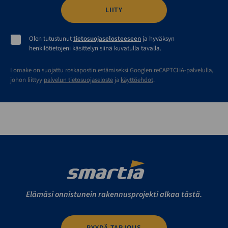
Olen tutustunut
tietosuojaselosteeseen
ja hyväksyn
henkilötietojeni käsittelyn siinä kuvatulla tavalla.
Lomake on suojattu roskapostin estämiseksi Googlen reCAPTCHA-palvelulla,
johon liittyy
palvelun tietosuojaseloste
ja
käyttöehdot
.
Elämäsi onnistunein rakennusprojekti alkaa tästä.