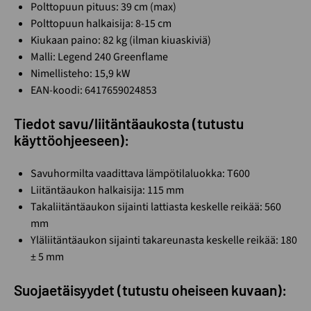
Polttopuun pituus: 39 cm (max)
Polttopuun halkaisija: 8-15 cm
Kiukaan paino: 82 kg (ilman kiuaskiviä)
Malli: Legend 240 Greenflame
Nimellisteho: 15,9 kW
EAN-koodi: 6417659024853
Tiedot savu/liitäntäaukosta (tutustu
käyttöohjeeseen):
Savuhormilta vaadittava lämpötilaluokka: T600
Liitäntäaukon halkaisija: 115 mm
Takaliitäntäaukon sijainti lattiasta keskelle reikää: 560
mm
Yläliitäntäaukon sijainti takareunasta keskelle reikää: 180
± 5 mm
Suojaetäisyydet (tutustu oheiseen kuvaan):