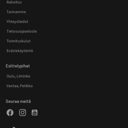
Rahoitus
Tarinamme
Yhteystiedot
Tietosuojaseloste
Toimituskulut
Evästekäytäntö
Esittelypihat
Oulu, Liminka
Vantaa, Petikko
Seuraa meitä
Facebook
Instagram
Youtube