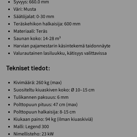
Syvyys: 660.0 mm
Väri: Musta
Säätöjalat: 0-30 mm
Teräskehikon halkaisija: 600 mm
Materiaali: Teräs
Saunan koko: 14-28 m³
Harvian pajamestarin käsintekemä taidonnäyte
Valurautainen lasiluukku, kätisyys valittavissa
Tekniset tiedot:
Kivimäärä: 260 kg (max)
Suositeltu kiuaskiven koko: Ø 10–15 cm
Tulikannen paksuus: 6 mm
Polttopuun pituus: 47 cm (max)
Polttopuun halkaisija: 8-15 cm
Kiukaan paino: 94 kg (ilman kiuaskiviä)
Malli: Legend 300
Nimellisteho: 23 kW