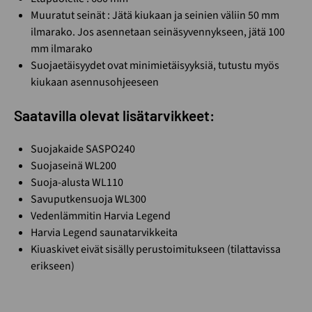
Muuratut seinät : Jätä kiukaan ja seinien väliin 50 mm
ilmarako. Jos asennetaan seinäsyvennykseen, jätä 100
mm ilmarako
Suojaetäisyydet ovat minimietäisyyksiä, tutustu myös
kiukaan asennusohjeeseen
Saatavilla olevat lisätarvikkeet:
Suojakaide SASPO240
Suojaseinä WL200
Suoja-alusta WL110
Savuputkensuoja WL300
Vedenlämmitin Harvia Legend
Harvia Legend saunatarvikkeita
Kiuaskivet eivät sisälly perustoimitukseen (tilattavissa
erikseen)