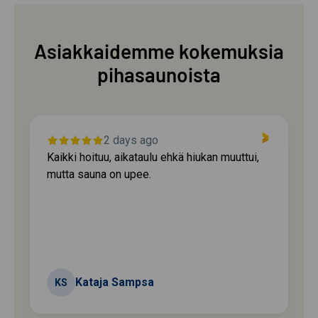
Asiakkaidemme kokemuksia
pihasaunoista
2 days ago
 ehkä hiukan muuttui,
Kaikki sujuin sovitun mukaisesti.
rahdintuojalle, joka toi hirsitoim
toivottuun paikaan haasteista hu
Mäkijärvi Anne
MA
Asikkala