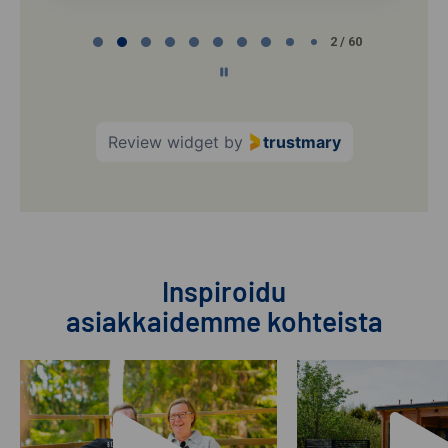
Page
3 / 60
3
of
60
Review widget
by
trustmary
Inspiroidu
asiakkaidemme kohteista