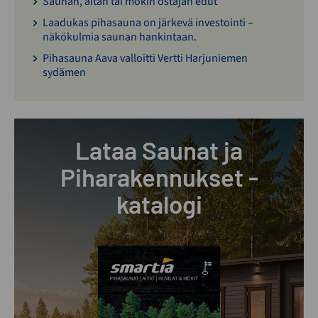
Saunan, aitan tai mökin ostajan edut
Laadukas pihasauna on järkevä investointi –
näkökulmia saunan hankintaan.
Pihasauna Aava valloitti Vertti Harjuniemen
sydämen
Lataa Saunat ja
Piharakennukset -
katalogi