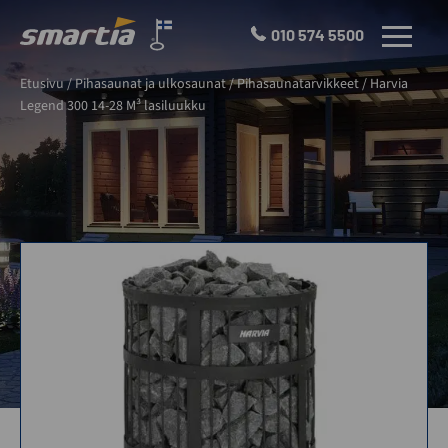
Skip
to
010 574 5500
VALIKKO
content
Smartia
Etusivu
/
Pihasaunat ja ulkosaunat
/
Pihasaunatarvikkeet
/
Harvia
Oy
Legend 300 14-28 M³ lasiluukku