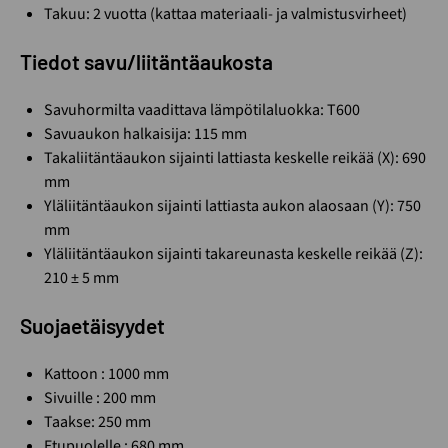
Takuu: 2 vuotta (kattaa materiaali- ja valmistusvirheet)
Tiedot savu/liitäntäaukosta
Savuhormilta vaadittava lämpötilaluokka: T600
Savuaukon halkaisija: 115 mm
Takaliitäntäaukon sijainti lattiasta keskelle reikää (X): 690
mm
Yläliitäntäaukon sijainti lattiasta aukon alaosaan (Y): 750
mm
Yläliitäntäaukon sijainti takareunasta keskelle reikää (Z):
210 ± 5 mm
Suojaetäisyydet
Kattoon : 1000 mm
Sivuille : 200 mm
Taakse: 250 mm
Etupuolelle : 680 mm