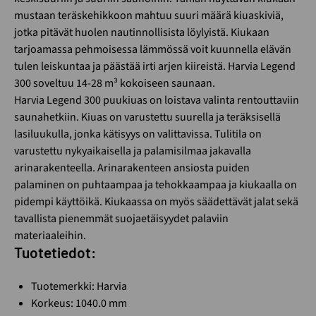
mustaan teräskehikkoon mahtuu suuri määrä kiuaskiviä,
jotka pitävät huolen nautinnollisista löylyistä. Kiukaan
tarjoamassa pehmoisessa lämmössä voit kuunnella elävän
tulen leiskuntaa ja päästää irti arjen kiireistä. Harvia Legend
300 soveltuu 14-28 m³ kokoiseen saunaan.
Harvia Legend 300 puukiuas on loistava valinta rentouttaviin
saunahetkiin. Kiuas on varustettu suurella ja teräksisellä
lasiluukulla, jonka kätisyys on valittavissa. Tulitila on
varustettu nykyaikaisella ja palamisilmaa jakavalla
arinarakenteella. Arinarakenteen ansiosta puiden
palaminen on puhtaampaa ja tehokkaampaa ja kiukaalla on
pidempi käyttöikä. Kiukaassa on myös säädettävät jalat sekä
tavallista pienemmät suojaetäisyydet palaviin
materiaaleihin.
Tuotetiedot:
Tuotemerkki: Harvia
Korkeus: 1040.0 mm