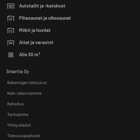
Autotallit ja -katokset
Pihasaunat ja ulkosaunat
Mökit ja huvilat
Aitat ja varastot
Alle 30 m²
Smartia Oy
Rakentajan tietosivut
Näin rakennamme
Rahoitus
Tarinamme
Yhteystiedot
Tietosuojaseloste