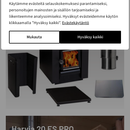
Harvia 16 kiuaspaketti,
Käytämme evästeitä selauskokemuksesi parantamiseksi,
täydellinen
personoitujen mainosten ja sisällön tarjoamiseksi ja
liikenteemme analysoimiseksi. Hyväksyt evästeidemme käytön
ALK. 1 495 €
klikkaamalla ”Hyväksy kaikki”.
Evästekäytäntö
Mukauta
Hyväksy kaikki
Harvia 20 ES PRO