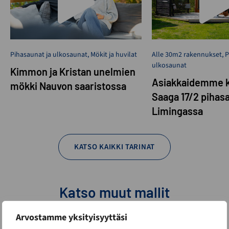
Pihasaunat ja ulkosaunat
,
Mökit ja huvilat
Alle 30m2 rakennukset
,
P
ulkosaunat
Kimmon ja Kristan unelmien
Asiakkaidemme k
mökki Nauvon saaristossa
Saaga 17/2 pihas
Limingassa
KATSO KAIKKI TARINAT
Katso muut mallit
Arvostamme yksityisyyttäsi