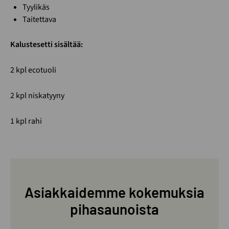
Tyylikäs
Taitettava
Kalustesetti sisältää:
2 kpl ecotuoli
2 kpl niskatyyny
1 kpl rahi
Asiakkaidemme kokemuksia
pihasaunoista