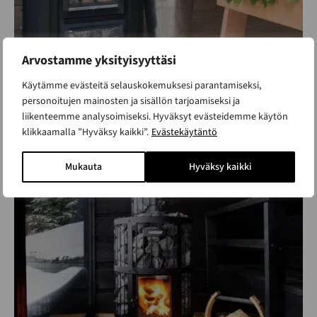
Arvostamme yksityisyyttäsi
Käytämme evästeitä selauskokemuksesi parantamiseksi,
personoitujen mainosten ja sisällön tarjoamiseksi ja
liikenteemme analysoimiseksi. Hyväksyt evästeidemme käytön
klikkaamalla ”Hyväksy kaikki”.
Evästekäytäntö
Harvia Legend 150
kiuaspaketti, täydellinen
Mukauta
Hyväksy kaikki
ALK. 2 350 €