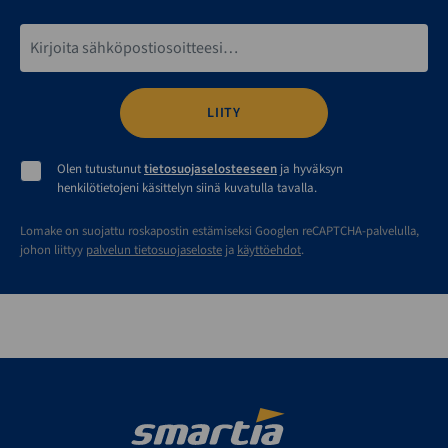
Sähköpostiosoite*
Olen tutustunut
tietosuojaselosteeseen
ja hyväksyn
henkilötietojeni käsittelyn siinä kuvatulla tavalla.
Lomake on suojattu roskapostin estämiseksi Googlen reCAPTCHA-palvelulla,
johon liittyy
palvelun tietosuojaseloste
ja
käyttöehdot
.