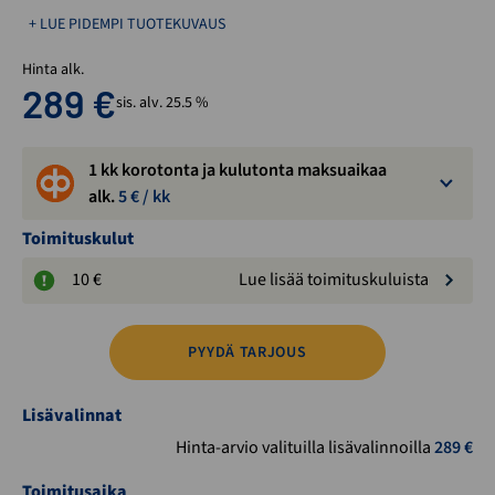
+ LUE PIDEMPI TUOTEKUVAUS
Hinta alk.
289
€
sis. alv. 25.5 %
1 kk korotonta ja kulutonta maksuaikaa
alk.
5
€ / kk
Toimituskulut
10 €
Lue lisää toimituskuluista
PYYDÄ TARJOUS
Lisävalinnat
Hinta-arvio valituilla lisävalinnoilla
289
€
Toimitusaika