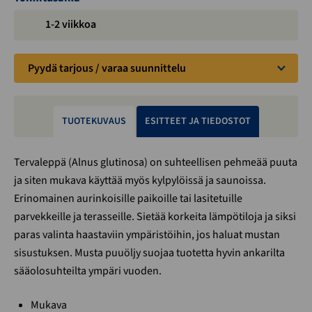
1-2 viikkoa
Pyydä tarjous / varaa suunnittelu
TUOTEKUVAUS
ESITTEET JA TIEDOSTOT
Tervaleppä (Alnus glutinosa) on suhteellisen pehmeää puuta
ja siten mukava käyttää myös kylpylöissä ja saunoissa.
Erinomainen aurinkoisille paikoille tai lasitetuille
parvekkeille ja terasseille. Sietää korkeita lämpötiloja ja siksi
paras valinta haastaviin ympäristöihin, jos haluat mustan
sisustuksen. Musta puuöljy suojaa tuotetta hyvin ankarilta
sääolosuhteilta ympäri vuoden.
Mukava