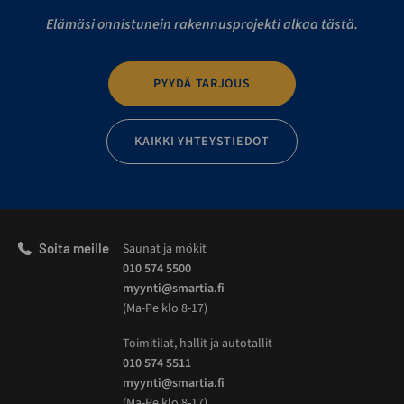
Elämäsi onnistunein rakennusprojekti alkaa tästä.
PYYDÄ TARJOUS
KAIKKI YHTEYSTIEDOT
Soita meille
Saunat ja mökit
010 574 5500
myynti@smartia.fi
(Ma-Pe klo 8-17)
Toimitilat, hallit ja autotallit
010 574 5511
myynti@smartia.fi
(Ma-Pe klo 8-17)