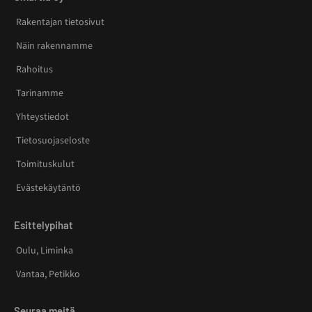
Rakentajan tietosivut
Näin rakennamme
Rahoitus
Tarinamme
Yhteystiedot
Tietosuojaseloste
Toimituskulut
Evästekäytäntö
Esittelypihat
Oulu, Liminka
Vantaa, Petikko
Seuraa meitä