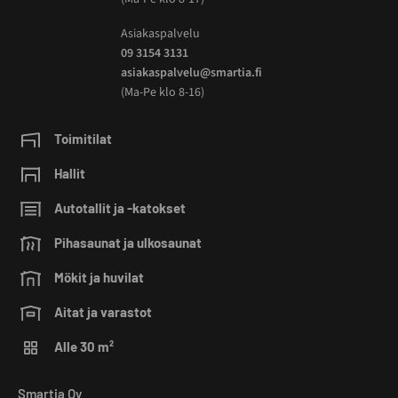
Asiakaspalvelu
09 3154 3131
asiakaspalvelu@smartia.fi
(Ma-Pe klo 8-16)
Toimitilat
Hallit
Autotallit ja -katokset
Pihasaunat ja ulkosaunat
Mökit ja huvilat
Aitat ja varastot
Alle 30 m²
Smartia Oy