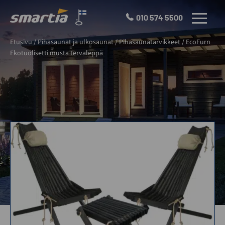
Skip
to
010 574 5500
VALIKKO
content
Smartia
Etusivu
/
Pihasaunat ja ulkosaunat
/
Pihasaunatarvikkeet
/
EcoFurn
Oy
Ekotuolisetti musta tervaleppä