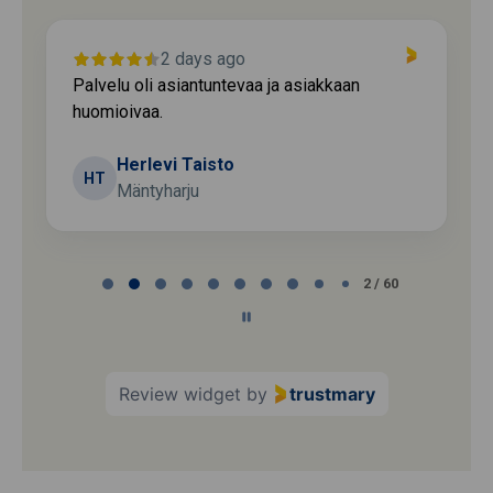
2 days ago
Palvelu oli asiantuntevaa ja asiakkaan
huomioivaa.
Herlevi Taisto
HT
Mäntyharju
Page
2 / 60
2
of
60
Review widget
by
trustmary