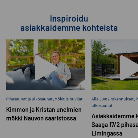
Inspiroidu
asiakkaidemme kohteista
Pihasaunat ja ulkosaunat
,
Mökit ja huvilat
Alle 30m2 rakennukset
,
P
ulkosaunat
Kimmon ja Kristan unelmien
Asiakkaidemme k
mökki Nauvon saaristossa
Saaga 17/2 pihas
Limingassa