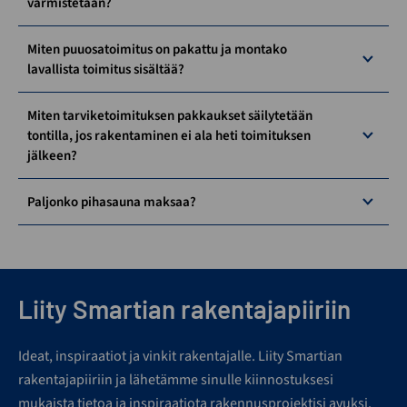
varmistetaan?
Miten puuosatoimitus on pakattu ja montako
lavallista toimitus sisältää?
Miten tarviketoimituksen pakkaukset säilytetään
tontilla, jos rakentaminen ei ala heti toimituksen
jälkeen?
Paljonko pihasauna maksaa?
Liity Smartian rakentajapiiriin
Ideat, inspiraatiot ja vinkit rakentajalle. Liity Smartian
rakentajapiiriin ja lähetämme sinulle kiinnostuksesi
mukaista tietoa ja inspiraatiota rakennusprojektisi avuksi.