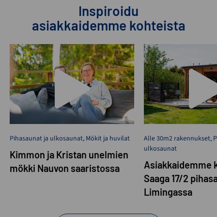
Inspiroidu
asiakkaidemme kohteista
Pihasaunat ja ulkosaunat
,
Mökit ja huvilat
Alle 30m2 rakennukset
,
P
ulkosaunat
Kimmon ja Kristan unelmien
Asiakkaidemme k
mökki Nauvon saaristossa
Saaga 17/2 pihas
Limingassa