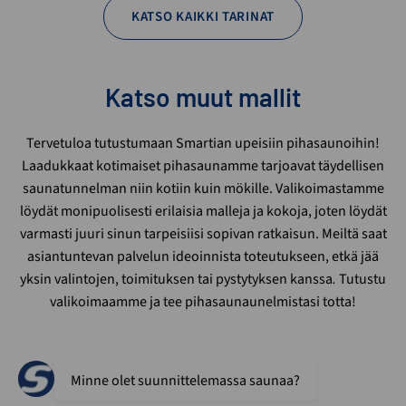
KATSO KAIKKI TARINAT
Katso muut mallit
Tervetuloa tutustumaan Smartian upeisiin pihasaunoihin!
Laadukkaat kotimaiset pihasaunamme tarjoavat täydellisen
saunatunnelman niin kotiin kuin mökille. Valikoimastamme
löydät monipuolisesti erilaisia malleja ja kokoja, joten löydät
varmasti juuri sinun tarpeisiisi sopivan ratkaisun. Meiltä saat
asiantuntevan palvelun ideoinnista toteutukseen, etkä jää
yksin valintojen, toimituksen tai pystytyksen kanssa
.
Tutustu
valikoimaamme ja tee pihasaunaunelmistasi totta!
Minne olet suunnittelemassa saunaa?