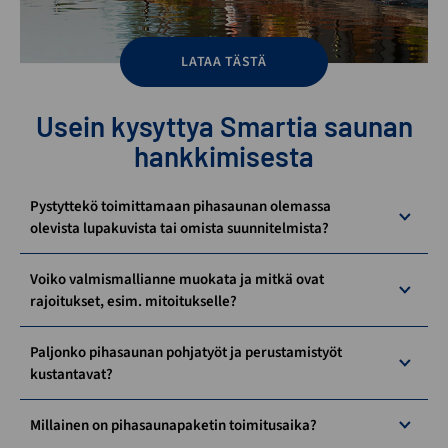
LATAA TÄSTÄ
Usein kysyttya Smartia saunan
hankkimisesta
Pystyttekö toimittamaan pihasaunan olemassa
olevista lupakuvista tai omista suunnitelmista?
Voiko valmismallianne muokata ja mitkä ovat
rajoitukset, esim. mitoitukselle?
Paljonko pihasaunan pohjatyöt ja perustamistyöt
kustantavat?
Millainen on pihasaunapaketin toimitusaika?