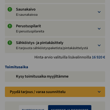
Saunakaivo
Ei saunakaivoa
Perustuspilarit
Ei perustuspilareita
Sähköistys- ja pintakäsittely
Ei tarjousta sähköistyspaketista/pintakäsittelystä
Hinta-arvio valituilla lisävalinnoilla
16 920
€
Toimitusaika
Kysy toimitusaika myyjiltämme
Pyydä tarjous / varaa suunnittelu