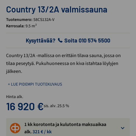
Country 13/2A valmissauna
Tuotenumero:
58CS132A-V
Kerrosala:
9.5 m²
Kysyttävää?
Soita 010 574 5500
Country 13/2A -mallissa on erittäin tilava sauna, jossa on
tilaa peseytyä. Pukuhuoneessa on kiva istahtaa löylyjen
jälkeen.
+ LUE PIDEMPI TUOTEKUVAUS
Hinta alk.
16 920
€
sis. alv. 25.5 %
1 kk korotonta ja kulutonta maksuaikaa
alk.
321
€ / kk