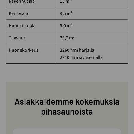
Rakennusala
13 m²
Kerrosala
9,5 m²
Huoneistoala
9,0 m²
Tilavuus
23,0 m³
Huonekorkeus
2260 mm harjalla
2210 mm sivuseinällä
Asiakkaidemme kokemuksia
pihasaunoista