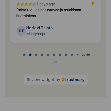
3 days ago
Palvelu oli asiantuntevaa ja asiakkaan
huomioivaa.
Herlevi Taisto
HT
Mäntyharju
Page
2 / 60
2
of
60
Review widget
by
trustmary