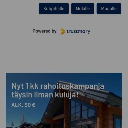
Kotipihalle
Mökille
Muualle
Nyt 1 kk rahoituskampanja
täysin ilman kuluja!
ALK. 50 €