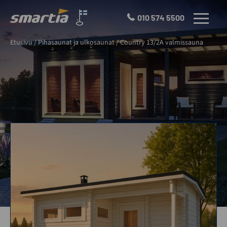
Skip
to
010 574 5500
VALIKKO
content
Smartia
Etusivu
/
Pihasaunat ja ulkosaunat
/
Country 13/2A valmissauna
Oy