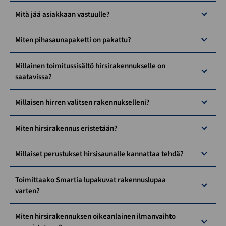
Mitä jää asiakkaan vastuulle?
Miten pihasaunapaketti on pakattu?
Millainen toimitussisältö hirsirakennukselle on
saatavissa?
Millaisen hirren valitsen rakennukselleni?
Miten hirsirakennus eristetään?
Millaiset perustukset hirsisaunalle kannattaa tehdä?
Toimittaako Smartia lupakuvat rakennuslupaa
varten?
Miten hirsirakennuksen oikeanlainen ilmanvaihto