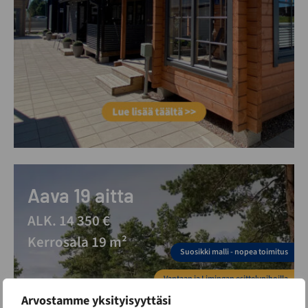
Aava 19 aitta
ALK. 14 350 €
Kerrosala 19 m²
Suosikki malli - nopea toimitus
Vantaan ja Limingan esittelypihoilla
Arvostamme yksityisyyttäsi
Alle 30m2 rakennus