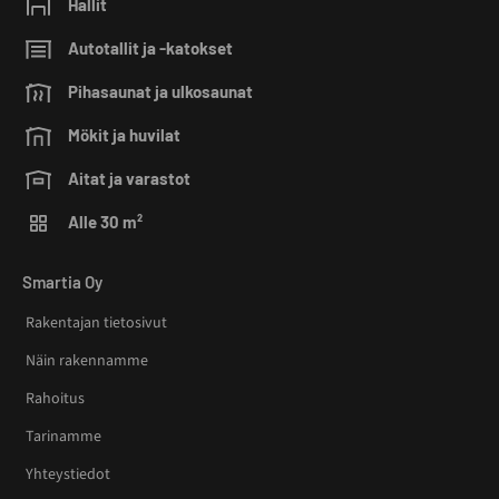
Hallit
Autotallit ja -katokset
Pihasaunat ja ulkosaunat
Mökit ja huvilat
Aitat ja varastot
Alle 30 m²
Smartia Oy
Rakentajan tietosivut
Näin rakennamme
Rahoitus
Tarinamme
Yhteystiedot