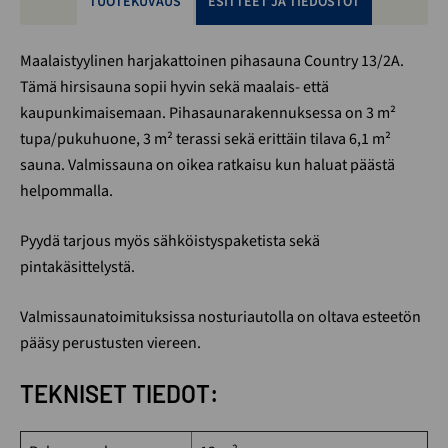
TUOTEKUVAUS
ESITTEET JA TIEDOSTOT
Maalaistyylinen harjakattoinen pihasauna Country 13/2A.
Tämä hirsisauna sopii hyvin sekä maalais- että
kaupunkimaisemaan. Pihasaunarakennuksessa on 3 m²
tupa/pukuhuone, 3 m² terassi sekä erittäin tilava 6,1 m²
sauna. Valmissauna on oikea ratkaisu kun haluat päästä
helpommalla.
Pyydä tarjous myös sähköistyspaketista sekä
pintakäsittelystä.
Valmissaunatoimituksissa nosturiautolla on oltava esteetön
pääsy perustusten viereen.
TEKNISET TIEDOT: