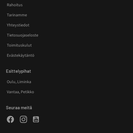
Rahoitus
Tarinamme
Yhteystiedot
Tietosuojaseloste
Toimituskulut
Evästekäytäntö
Esittelypihat
Oulu, Liminka
Vantaa, Petikko
Seuraa meitä
Facebook
Instagram
Youtube