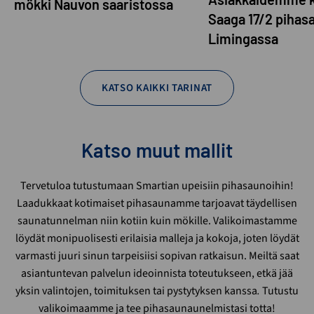
mökki Nauvon saaristossa
Saaga 17/2 pihas
Limingassa
KATSO KAIKKI TARINAT
Katso muut mallit
Tervetuloa tutustumaan Smartian upeisiin pihasaunoihin!
Laadukkaat kotimaiset pihasaunamme tarjoavat täydellisen
saunatunnelman niin kotiin kuin mökille. Valikoimastamme
löydät monipuolisesti erilaisia malleja ja kokoja, joten löydät
varmasti juuri sinun tarpeisiisi sopivan ratkaisun. Meiltä saat
asiantuntevan palvelun ideoinnista toteutukseen, etkä jää
yksin valintojen, toimituksen tai pystytyksen kanssa
.
Tutustu
valikoimaamme ja tee pihasaunaunelmistasi totta!