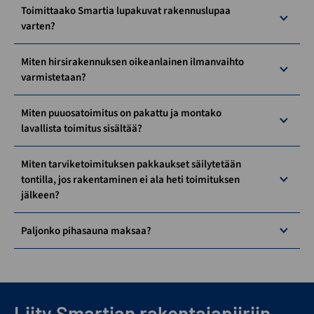
Toimittaako Smartia lupakuvat rakennuslupaa
varten?
Miten hirsirakennuksen oikeanlainen ilmanvaihto
varmistetaan?
Miten puuosatoimitus on pakattu ja montako
lavallista toimitus sisältää?
Miten tarviketoimituksen pakkaukset säilytetään
tontilla, jos rakentaminen ei ala heti toimituksen
jälkeen?
Paljonko pihasauna maksaa?
Liity Smartian rakentajapiiriin