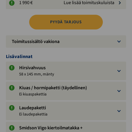
1 990 €
Lue lisää toimituskuluista
PYYDÄ TARJOUS
Toimitussisältö vakiona
Lisävalinnat
Hirsivahvuus
58 x 145 mm, mänty
Kiuas / hormipaketti (täydellinen)
Ei kiuaspakettia
Laudepaketti
Ei laudepakettia
Smidson Vigo kiertoilmatakka +