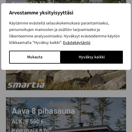
Kerrosala 19 m²
Suosikki malli - nopea toimitus
Arvostamme yksityisyyttäsi
Vantaan ja Limingan esittelypihoilla
Käytämme evästeitä selauskokemuksesi parantamiseksi,
personoitujen mainosten ja sisällön tarjoamiseksi ja
Alle 30m2 rakennus
liikenteemme analysoimiseksi. Hyväksyt evästeidemme käytön
klikkaamalla ”Hyväksy kaikki”.
Evästekäytäntö
Mukauta
Hyväksy kaikki
Aava 8 pihasauna
ALK. 6 590 €
Kerrosala 8 m²