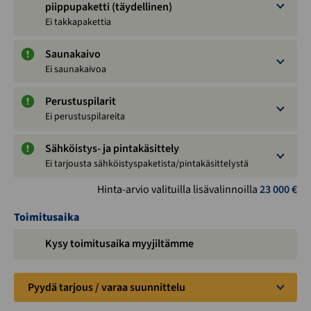
piippupaketti (täydellinen)
Ei takkapakettia
Saunakaivo
Ei saunakaivoa
Perustuspilarit
Ei perustuspilareita
Sähköistys- ja pintakäsittely
Ei tarjousta sähköistyspaketista/pintakäsittelystä
Hinta-arvio valituilla lisävalinnoilla
23 000
€
Toimitusaika
Kysy toimitusaika myyjiltämme
Pyydä tarjous / varaa suunnittelu