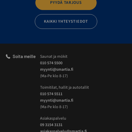
PYYDÄ TARJOUS
KAIKKI YHTEYSTIEDOT
Soita meille
Saunat ja mökit
010 574 5500
myynti@smartia.fi
(Ma-Pe klo 8-17)
Toimitilat, hallit ja autotallit
010 574 5511
myynti@smartia.fi
(Ma-Pe klo 8-17)
Asiakaspalvelu
09 3154 3131
asiakaspalvelu@smartia.fi