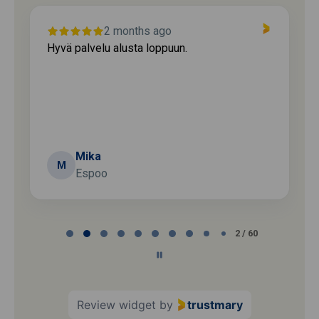
2 months ago
Hyvä palvelu alusta loppuun.
Mika
M
Espoo
Page
2 / 60
2
of
60
Review widget
by
trustmary