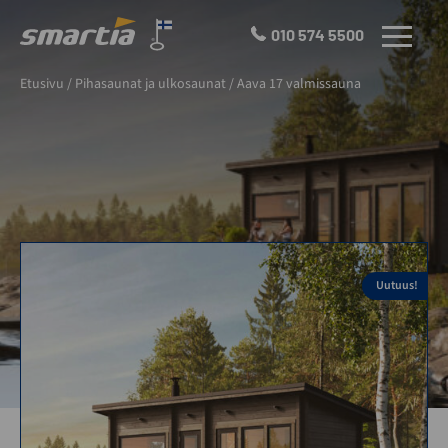
Skip
to
010 574 5500
VALIKKO
content
Smartia
Etusivu
/
Pihasaunat ja ulkosaunat
/
Aava 17 valmissauna
Oy
Uutuus!