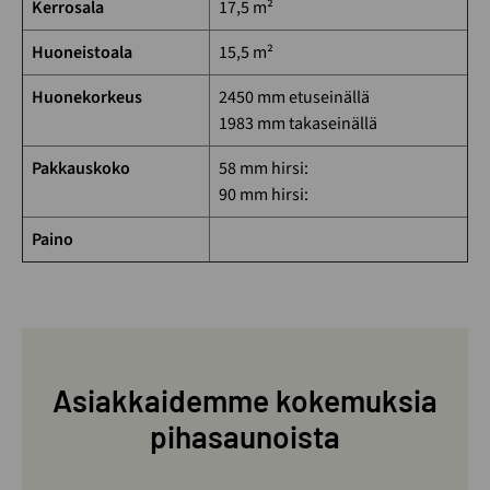
Kerrosala
17,5 m²
Huoneistoala
15,5 m²
Huonekorkeus
2450 mm etuseinällä
1983 mm takaseinällä
Pakkauskoko
58 mm hirsi:
90 mm hirsi:
Paino
Asiakkaidemme kokemuksia
pihasaunoista