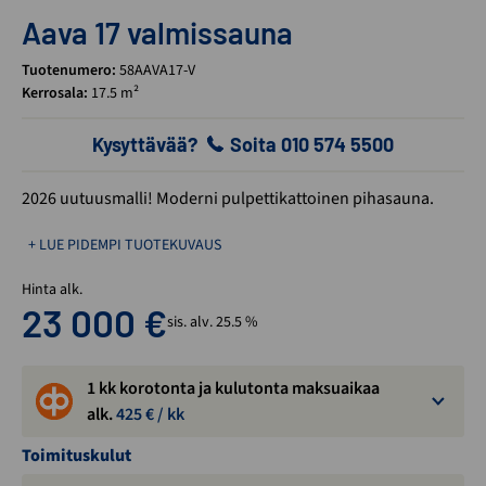
Aava 17 valmissauna
Tuotenumero:
58AAVA17-V
Kerrosala:
17.5 m²
Kysyttävää?
Soita 010 574 5500
2026 uutuusmalli! Moderni pulpettikattoinen pihasauna.
+ LUE PIDEMPI TUOTEKUVAUS
Hinta alk.
23 000
€
sis. alv. 25.5 %
1 kk korotonta ja kulutonta maksuaikaa
alk.
425
€ / kk
Toimituskulut