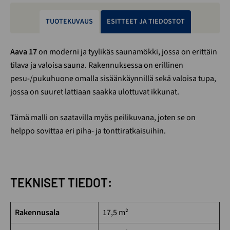
TUOTEKUVAUS
ESITTEET JA TIEDOSTOT
Aava 17
on moderni ja tyylikäs saunamökki, jossa on erittäin
tilava ja valoisa sauna. Rakennuksessa on erillinen
pesu-/pukuhuone omalla sisäänkäynnillä sekä valoisa tupa,
jossa on suuret lattiaan saakka ulottuvat ikkunat.
Tämä malli on saatavilla myös peilikuvana, joten se on
helppo sovittaa eri piha- ja tonttiratkaisuihin.
TEKNISET TIEDOT:
Rakennusala
17,5 m²