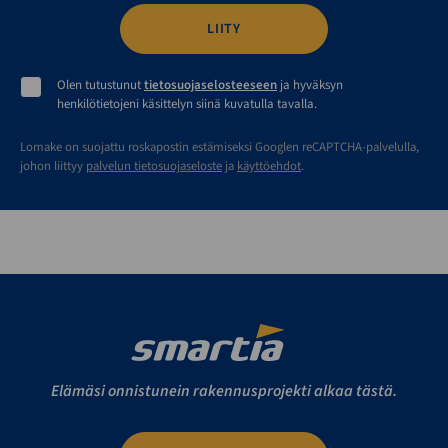
Olen tutustunut
tietosuojaselosteeseen
ja hyväksyn
henkilötietojeni käsittelyn siinä kuvatulla tavalla.
Lomake on suojattu roskapostin estämiseksi Googlen reCAPTCHA-palvelulla,
johon liittyy
palvelun tietosuojaseloste
ja
käyttöehdot
.
Elämäsi onnistunein rakennusprojekti alkaa tästä.