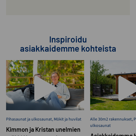
Inspiroidu
asiakkaidemme kohteista
Pihasaunat ja ulkosaunat
,
Mökit ja huvilat
Alle 30m2 rakennukset
,
P
ulkosaunat
Kimmon ja Kristan unelmien
Asiakkaidemme k