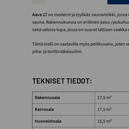
Aava 17
on moderni ja tyylikäs saunamökki, jossa on
sauna. Rakennuksessa on erillinen pesu-/pukuhu
sekä valoisa tupa, jossa on suuret lattiaan saakka 
Tämä malli on saatavilla myös peilikuvana, joten s
piha- ja tonttiratkaisuihin.
TEKNISET TIEDOT:
Rakennusala
17,5 m²
Kerrosala
17,5 m²
Huoneistoala
15,5 m²