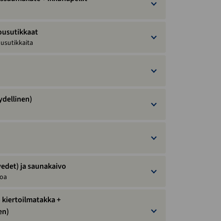
ousutikkaat
ousutikkaita
ydellinen)
edet) ja saunakaivo
voa
 kiertoilmatakka +
en)