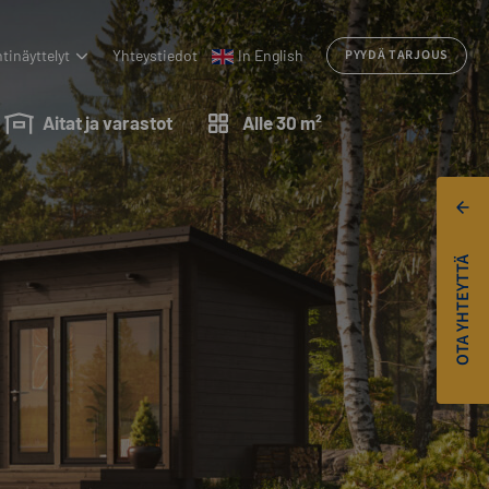
tinäyttelyt
Yhteystiedot
In English
PYYDÄ TARJOUS
Aitat ja varastot
Alle 30 m²
OTA YHTEYTTÄ