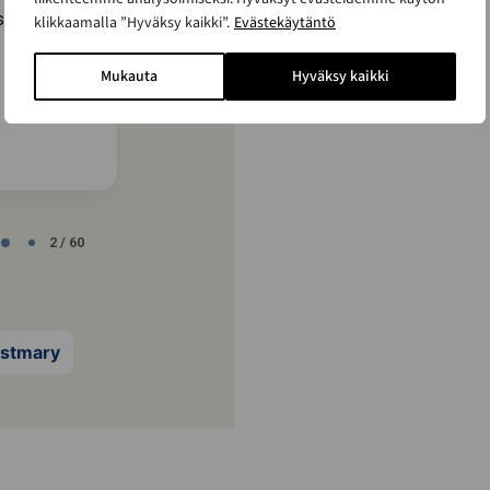
asiakkaan
Kaikki hoituu, aikataulu ehkä hiukan
klikkaamalla ”Hyväksy kaikki”.
Evästekäytäntö
muuttui, mutta sauna on upee.
Mukauta
Hyväksy kaikki
Kataja Sampsa
KS
2 / 60
ustmary