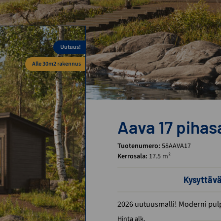
Uutuus!
Alle 30m2 rakennus
Aava 17 piha
Tuotenumero:
58AAVA17
Kerrosala:
17.5 m²
Kysyttäv
2026 uutuusmalli! Moderni pul
Hinta alk.