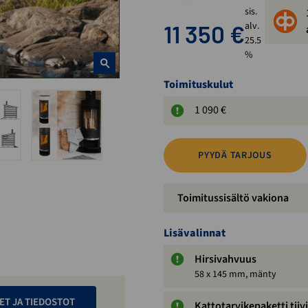
sis.
11 350
€
alv.
25.5
%
Toimituskulut
1 090 €
PYYDÄ TARJOUS
Toimitussisältö vakiona
Lisävalinnat
Hirsivahvuus
58 x 145 mm, mänty
ET JA TIEDOSTOT
Kattotarvikepaketti tiiv