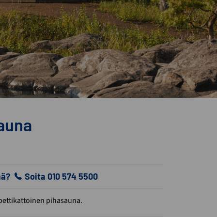
sauna
ää?
Soita 010 574 5500
pettikattoinen pihasauna.