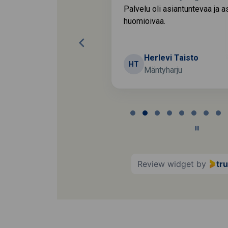
a aikataulussa
Palvelu oli asiantuntevaa ja 
varaa oli riittävästi
huomioivaa.
matoimisesti.
Veli
Herlevi Taisto
HT
Mäntyharju
Page
2
of
60
Review widget
by
tr