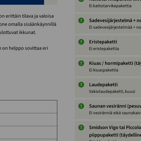
Ei kattotarvikepakettia
 erittäin tilava ja valoisa
Sadevesijärjestelmä + n
one omalla sisäänkäynnillä
Ei sadevesijärjestelmää + n
ulottuvat ikkunat.
Eristepaketti
e on helppo sovittaa eri
Ei eristepakettia
Kiuas / hormipaketti (tä
Ei kiuaspakettia
Laudepaketti
Vakiolaudepaketti, kuusi
Saunan vesiränni (pesuv
Ei vesiränniä eikä saunakai
Smidson Vigo tai Piccolo
piippupaketti (täydellin