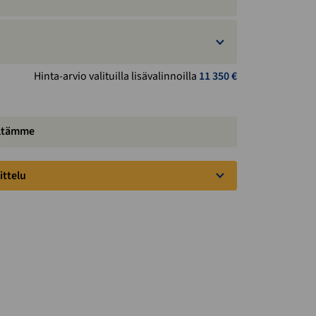
Hinta-arvio valituilla lisävalinnoilla
11 350
€
iltämme
ittelu
3 days ago