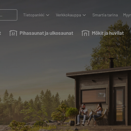
Tietopankki
Verkkokauppa
Smartia tarina
Myyn
t
Pihasaunat ja ulkosaunat
Mökit ja huvilat