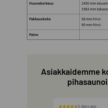
Huonekorkeus
2450 mm etusein
1983 mm takasei
Pakkauskoko
58 mm hirsi:
90 mm hirsi:
Paino
Asiakkaidemme k
pihasaunoi
y ago
2 days ago