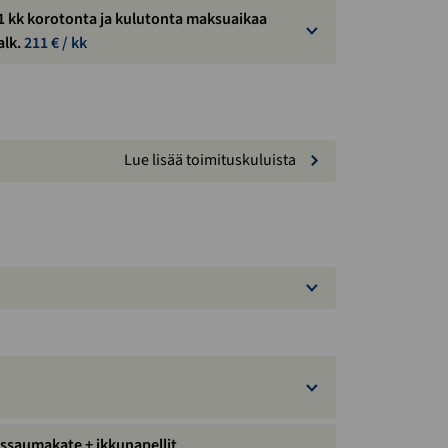
1 kk korotonta ja kulutonta maksuaikaa
alk.
211
€ / kk
Lue lisää toimituskuluista
issaumakate + ikkunapellit