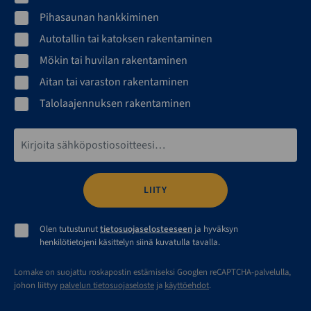
Pihasaunan hankkiminen
Autotallin tai katoksen rakentaminen
Mökin tai huvilan rakentaminen
Aitan tai varaston rakentaminen
Talolaajennuksen rakentaminen
Sähköpostiosoite*
Olen tutustunut
tietosuojaselosteeseen
ja hyväksyn
henkilötietojeni käsittelyn siinä kuvatulla tavalla.
Lomake on suojattu roskapostin estämiseksi Googlen reCAPTCHA-palvelulla,
johon liittyy
palvelun tietosuojaseloste
ja
käyttöehdot
.