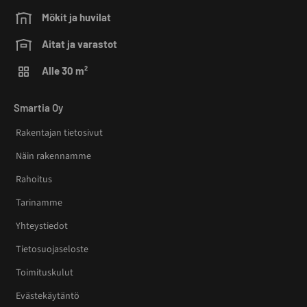
Mökit ja huvilat
Aitat ja varastot
Alle 30 m²
Smartia Oy
Rakentajan tietosivut
Näin rakennamme
Rahoitus
Tarinamme
Yhteystiedot
Tietosuojaseloste
Toimituskulut
Evästekäytäntö