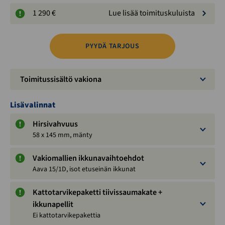
1 290 €
Lue lisää toimituskuluista
PYYDÄ TARJOUS
Toimitussisältö vakiona
Lisävalinnat
Hirsivahvuus
58 x 145 mm, mänty
Vakiomallien ikkunavaihtoehdot
Aava 15/1D, isot etuseinän ikkunat
Kattotarvikepaketti tiivissaumakate +
ikkunapellit
Ei kattotarvikepakettia