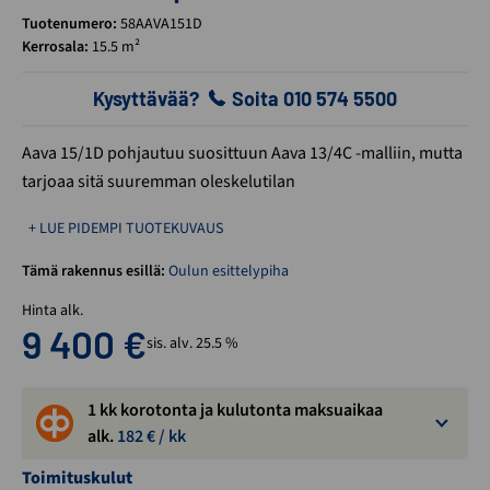
Tuotenumero:
58AAVA151D
Kerrosala:
15.5 m²
Kysyttävää?
Soita 010 574 5500
Aava 15/1D pohjautuu suosittuun Aava 13/4C -malliin, mutta
tarjoaa sitä suuremman oleskelutilan
+ LUE PIDEMPI TUOTEKUVAUS
Tämä rakennus esillä:
Oulun esittelypiha
Hinta alk.
9 400
€
sis. alv. 25.5 %
1 kk korotonta ja kulutonta maksuaikaa
alk.
182
€ / kk
Toimituskulut