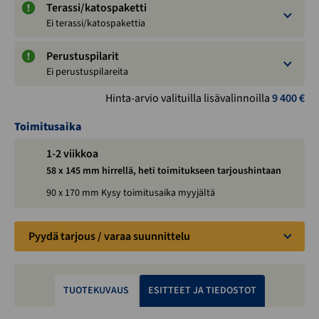
Terassi/katospaketti
Ei terassi/katospakettia
Perustuspilarit
Ei perustuspilareita
Hinta-arvio valituilla lisävalinnoilla
9 400
€
Toimitusaika
1-2 viikkoa
58 x 145 mm hirrellä, heti toimitukseen tarjoushintaan
90 x 170 mm Kysy toimitusaika myyjältä
Pyydä tarjous / varaa suunnittelu
TUOTEKUVAUS
ESITTEET JA TIEDOSTOT