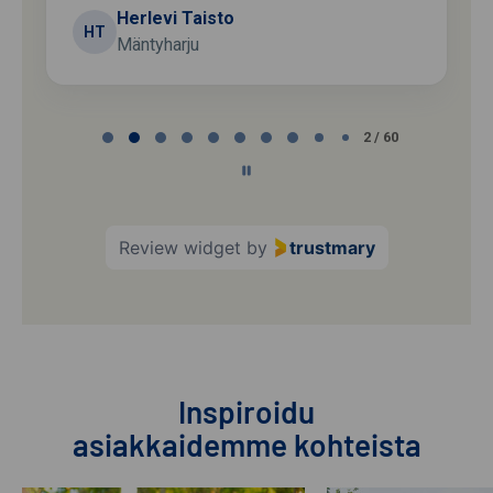
Herlevi Taisto
HT
Mäntyharju
Page
2 / 60
2
of
60
Review widget
by
trustmary
Inspiroidu
asiakkaidemme kohteista