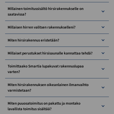
Millainen toimitussisältö hirsirakennukselle on
saatavissa?
Millaisen hirren valitsen rakennukselleni?
Miten hirsirakennus eristetään?
Millaiset perustukset hirsisaunalle kannattaa tehdä?
Toimittaako Smartia lupakuvat rakennuslupaa
varten?
Miten hirsirakennuksen oikeanlainen ilmanvaihto
varmistetaan?
Miten puuosatoimitus on pakattu ja montako
lavallista toimitus sisältää?