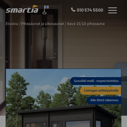
Skip
to
010 574 5500
VALIKKO
content
Smartia
Etusivu
/
Pihasaunat ja ulkosaunat
/
Aava 15/1D pihasauna
Oy
Suosikki malli - nopea toimitus
Limingan esittelypihalla
Alle 30m2 rakennus