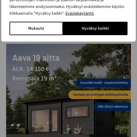
liikenteemme analysoimiseksi. Hyväksyt evästeidemme käytön
klikkaamalla ”Hyväksy kaikki”.
Evästekäytäntö
Mukauta
Hyväksy kaikki
Aava 19 aitta
ALK. 14 350 €
Kerrosala 19 m²
Suosikki malli - nopea toimitus
Vantaan ja Limingan esittelypihoilla
Alle 30m2 rakennus