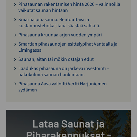
Pihasaunan rakentamisen hinta 2026 – valinnoilla
vaikutat saunan hintaan
Smartia pihasauna: Rentouttava ja
kustannustehokas tapa säästää sähköä.
Pihasauna kruunaa arjen vuoden ympäri
Smartian pihasaunojen esittelypihat Vantaalla ja
Limingassa
Saunan, aitan tai mökin ostajan edut
Laadukas pihasauna on järkevä investointi –
näkökulmia saunan hankintaan.
Pihasauna Aava valloitti Vertti Harjuniemen
sydämen
Lataa Saunat ja
Piharakennukset -