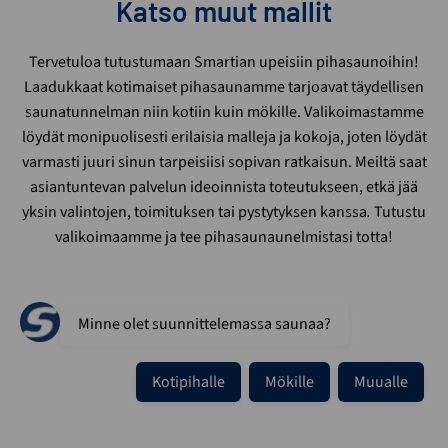
Katso muut mallit
Tervetuloa tutustumaan Smartian upeisiin pihasaunoihin!
Laadukkaat kotimaiset pihasaunamme tarjoavat täydellisen
saunatunnelman niin kotiin kuin mökille. Valikoimastamme
löydät monipuolisesti erilaisia malleja ja kokoja, joten löydät
varmasti juuri sinun tarpeisiisi sopivan ratkaisun. Meiltä saat
asiantuntevan palvelun ideoinnista toteutukseen, etkä jää
yksin valintojen, toimituksen tai pystytyksen kanssa
.
Tutustu
valikoimaamme ja tee pihasaunaunelmistasi totta!
Minne olet suunnittelemassa saunaa?
Kotipihalle
Mökille
Muualle