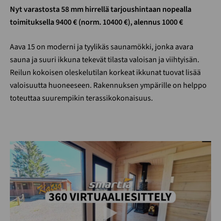
Nyt varastosta 58 mm hirrellä tarjoushintaan nopealla
toimituksella 9400 € (norm. 10400 €), alennus 1000 €
Aava 15 on moderni ja tyylikäs saunamökki, jonka avara
sauna ja suuri ikkuna tekevät tilasta valoisan ja viihtyisän.
Reilun kokoisen oleskelutilan korkeat ikkunat tuovat lisää
valoisuutta huoneeseen. Rakennuksen ympärille on helppo
toteuttaa suurempikin terassikokonaisuus.