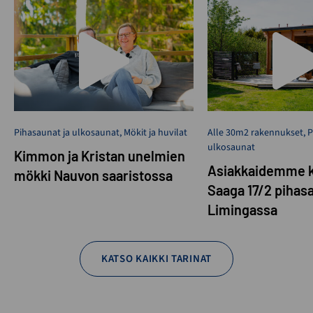
Pihasaunat ja ulkosaunat
,
Mökit ja huvilat
Alle 30m2 rakennukset
,
P
ulkosaunat
Kimmon ja Kristan unelmien
Asiakkaidemme k
mökki Nauvon saaristossa
Saaga 17/2 pihas
Limingassa
KATSO KAIKKI TARINAT