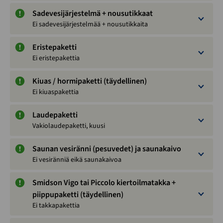
Sadevesijärjestelmä + nousutikkaat
Ei sadevesijärjestelmää + nousutikkaita
Eristepaketti
Ei eristepakettia
Kiuas / hormipaketti (täydellinen)
Ei kiuaspakettia
Laudepaketti
Vakiolaudepaketti, kuusi
Saunan vesiränni (pesuvedet) ja saunakaivo
Ei vesiränniä eikä saunakaivoa
Smidson Vigo tai Piccolo kiertoilmatakka +
piippupaketti (täydellinen)
Ei takkapakettia