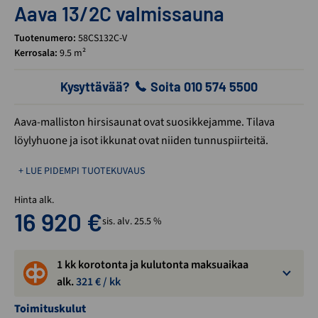
Aava 13/2C valmissauna
Tuotenumero:
58CS132C-V
Kerrosala:
9.5 m²
Kysyttävää?
Soita 010 574 5500
Aava-malliston hirsisaunat ovat suosikkejamme. Tilava
löylyhuone ja isot ikkunat ovat niiden tunnuspiirteitä.
+ LUE PIDEMPI TUOTEKUVAUS
Hinta alk.
16 920
€
sis. alv. 25.5 %
1 kk korotonta ja kulutonta maksuaikaa
alk.
321
€ / kk
Toimituskulut