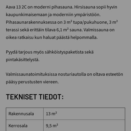
Aava 13 2C on moderni pihasauna. Hirsisauna sopii hyvin
kaupunkimaisemaan ja moderniin ympäristöön.
Pihasaunarakennuksessa on 3 m² tupa/pukuhuone, 3 m²
terassi sekä erittäin tilava 6,1 m² sauna. Valmissauna on
oikea ratkaisu kun haluat päästä helpommalla.
Pyydä tarjous myös sähköistyspaketista sekä
pintakäsittelystä.
Valmissaunatoimituksissa nosturiautolla on oltava esteetön
pääsy perustusten viereen.
TEKNISET TIEDOT:
Rakennusala
13 m²
Kerrosala
9,5 m²