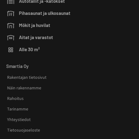
Autotallit ja -katokset
Pihasaunat ja ulkosaunat
Mökit ja huvilat
Aitat ja varastot
Alle 30 m²
Smartia Oy
Rakentajan tietosivut
Näin rakennamme
Rahoitus
Tarinamme
Yhteystiedot
Tietosuojaseloste