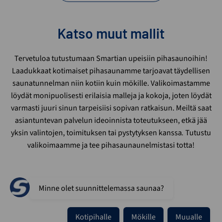
Katso muut mallit
Tervetuloa tutustumaan Smartian upeisiin pihasaunoihin!
Laadukkaat kotimaiset pihasaunamme tarjoavat täydellisen
saunatunnelman niin kotiin kuin mökille. Valikoimastamme
löydät monipuolisesti erilaisia malleja ja kokoja, joten löydät
varmasti juuri sinun tarpeisiisi sopivan ratkaisun. Meiltä saat
asiantuntevan palvelun ideoinnista toteutukseen, etkä jää
yksin valintojen, toimituksen tai pystytyksen kanssa
.
Tutustu
valikoimaamme ja tee pihasaunaunelmistasi totta!
Minne olet suunnittelemassa saunaa?
Kotipihalle
Mökille
Muualle