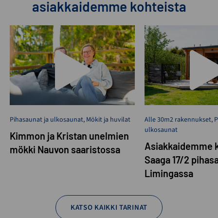
asiakkaidemme kohteista
Pihasaunat ja ulkosaunat
,
Mökit ja huvilat
Alle 30m2 rakennukset
,
P
ulkosaunat
Kimmon ja Kristan unelmien
Asiakkaidemme k
mökki Nauvon saaristossa
Saaga 17/2 pihas
Limingassa
KATSO KAIKKI TARINAT