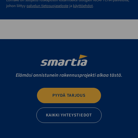
Lomake on suojattu roskapostin estämiseksi Googlen reCAPTCHA-palvelulla,
johon liittyy
palvelun tietosuojaseloste
ja
käyttöehdot
.
Elämäsi onnistunein rakennusprojekti alkaa tästä.
PYYDÄ TARJOUS
KAIKKI YHTEYSTIEDOT