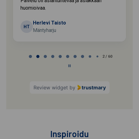
Palvelu oli asiantuntevaa ja asiakkaan
huomioivaa.
Herlevi Taisto
HT
Mäntyharju
Page
2 / 60
2
of
60
Review widget
by
trustmary
Inspiroidu