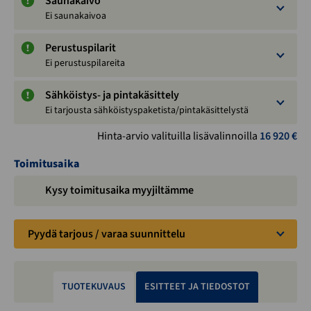
Saunakaivo
Ei saunakaivoa
Perustuspilarit
Ei perustuspilareita
Sähköistys- ja pintakäsittely
Ei tarjousta sähköistyspaketista/pintakäsittelystä
Hinta-arvio valituilla lisävalinnoilla
16 920
€
Toimitusaika
Kysy toimitusaika myyjiltämme
Pyydä tarjous / varaa suunnittelu
TUOTEKUVAUS
ESITTEET JA TIEDOSTOT