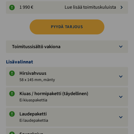
1 990 €
Lue lisää toimituskuluista
PYYDÄ TARJOUS
Toimitussisältö vakiona
Lisävalinnat
Hirsivahvuus
58 x 145 mm, mänty
Kiuas / hormipaketti (täydellinen)
Ei kiuaspakettia
Laudepaketti
Ei laudepakettia