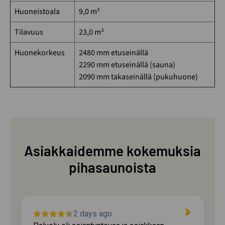
Huoneistoala
9,0 m²
Tilavuus
23,0 m³
Huonekorkeus
2480 mm etuseinällä
2290 mm etuseinällä (sauna)
2090 mm takaseinällä (pukuhuone)
Asiakkaidemme kokemuksia
pihasaunoista
2 days ago