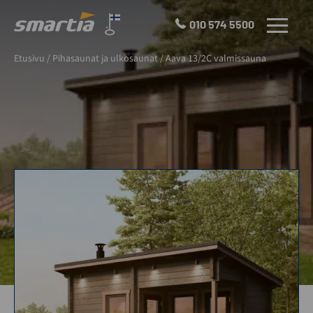
Skip
to
010 574 5500
VALIKKO
content
Smartia
Etusivu
/
Pihasaunat ja ulkosaunat
/
Aava 13/2C valmissauna
Oy