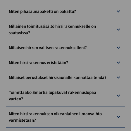
Miten pihasaunapaketti on pakattu?
Millainen toimitussisältö hirsirakennukselle on
saatavissa?
Millaisen hirren valitsen rakennukselleni?
Miten hirsirakennus eristetään?
Millaiset perustukset hirsisaunalle kannattaa tehdä?
Toimittaako Smartia lupakuvat rakennuslupaa
varten?
Miten hirsirakennuksen oikeanlainen ilmanvaihto
varmistetaan?