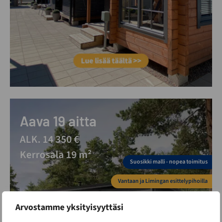
Aava 19 aitta
ALK. 14 350 €
Kerrosala 19 m²
Suosikki malli - nopea toimitus
Vantaan ja Limingan esittelypihoilla
Alle 30m2 rakennus
Arvostamme yksityisyyttäsi