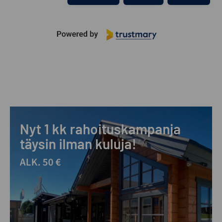
Nyt 1 kk rahoituskampanja
täysin ilman kuluja!
ALK. 50 €