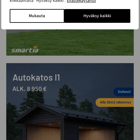
klikkaamalla ”Hyväksy kaikki”.
Evästekäytäntö
Mukauta
Hyväksy kaikki
Autokatos I1
ALK. 8 950 €
Uutuus!
Alle 30m2 rakennus