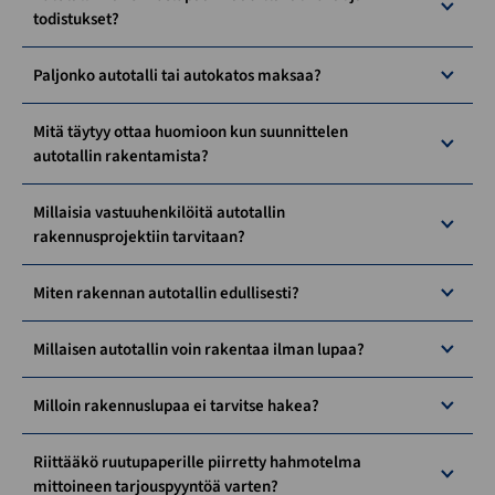
todistukset?
Paljonko autotalli tai autokatos maksaa?
Mitä täytyy ottaa huomioon kun suunnittelen
autotallin rakentamista?
Millaisia vastuuhenkilöitä autotallin
rakennusprojektiin tarvitaan?
Miten rakennan autotallin edullisesti?
Millaisen autotallin voin rakentaa ilman lupaa?
Milloin rakennuslupaa ei tarvitse hakea?
Riittääkö ruutupaperille piirretty hahmotelma
mittoineen tarjouspyyntöä varten?