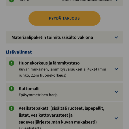
PYYDÄ TARJOUS
Materiaalipaketin toimitussisältö vakiona
Lisävalinnat
Huonekorkeus ja lämmitystaso
Kuvan mukainen, lämmitysvarauksella (48x147mm
runko, 2,5m huonekorkeus)
Kattomalli
Epäsymmetrinen harja
Vesikatepaketti (sisältää ruoteet, lapepellit,
listat, vesikattovarusteet ja
sadevesijärjestelmän kuvan mukaisesti)
Ei vesikatetta