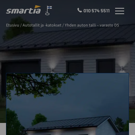
Skip
to
010 574 5511
VALIKKO
content
Smartia
Etusivu
/
Autotallit ja -katokset
/
Yhden auton talli – varasto D5
Oy