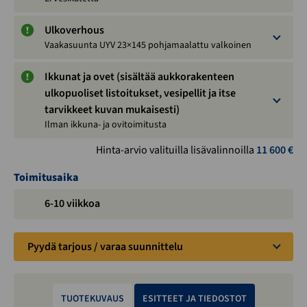
Ulkoverhous
Vaakasuunta UYV 23×145 pohjamaalattu valkoinen
Ikkunat ja ovet (sisältää aukkorakenteen
ulkopuoliset listoitukset, vesipellit ja itse
tarvikkeet kuvan mukaisesti)
Ilman ikkuna- ja ovitoimitusta
Hinta-arvio valituilla lisävalinnoilla
11 600
€
Toimitusaika
6-10 viikkoa
Pyydä tarjous / varaa suunnittelu
TUOTEKUVAUS
ESITTEET JA TIEDOSTOT