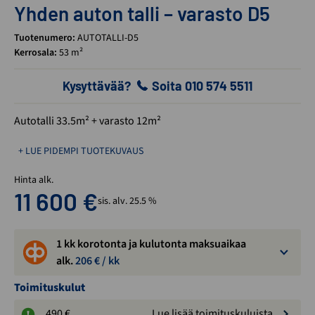
Yhden auton talli – varasto D5
Tuotenumero:
AUTOTALLI-D5
Kerrosala:
53 m²
Kysyttävää?
Soita 010 574 5511
Autotalli 33.5m² + varasto 12m²
+ LUE PIDEMPI TUOTEKUVAUS
Hinta alk.
11 600
€
sis. alv. 25.5 %
1 kk korotonta ja kulutonta maksuaikaa
alk.
206
€ / kk
Toimituskulut
490 €
Lue lisää toimituskuluista