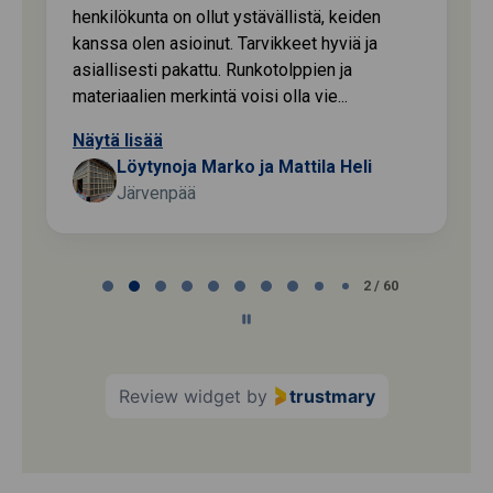
henkilökunta on ollut ystävällistä, keiden
kanssa olen asioinut. Tarvikkeet hyviä ja
asiallisesti pakattu. Runkotolppien ja
materiaalien merkintä voisi olla vie...
Näytä lisää
Löytynoja Marko ja Mattila Heli
Järvenpää
Page
2 / 60
2
of
60
Review widget
by
trustmary