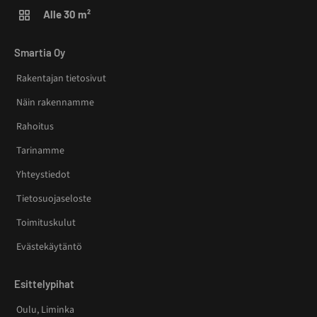
Alle 30 m²
Smartia Oy
Rakentajan tietosivut
Näin rakennamme
Rahoitus
Tarinamme
Yhteystiedot
Tietosuojaseloste
Toimituskulut
Evästekäytäntö
Esittelypihat
Oulu, Liminka