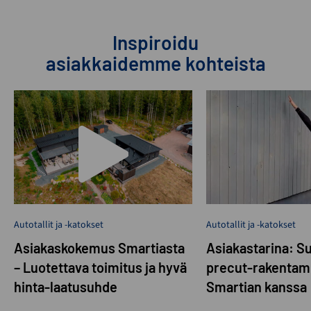
Inspiroidu
asiakkaidemme kohteista
Autotallit ja -katokset
Autotallit ja -katokset
Asiakaskokemus Smartiasta
Asiakastarina: S
– Luotettava toimitus ja hyvä
precut-rakentam
hinta-laatusuhde
Smartian kanssa