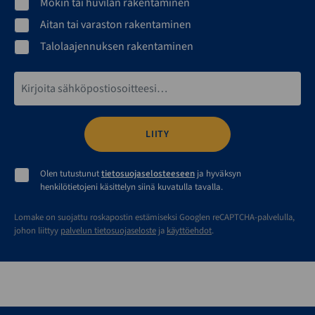
Mökin tai huvilan rakentaminen
Aitan tai varaston rakentaminen
Talolaajennuksen rakentaminen
Sähköpostiosoite*
Olen tutustunut
tietosuojaselosteeseen
ja hyväksyn
henkilötietojeni käsittelyn siinä kuvatulla tavalla.
Lomake on suojattu roskapostin estämiseksi Googlen reCAPTCHA-palvelulla,
johon liittyy
palvelun tietosuojaseloste
ja
käyttöehdot
.