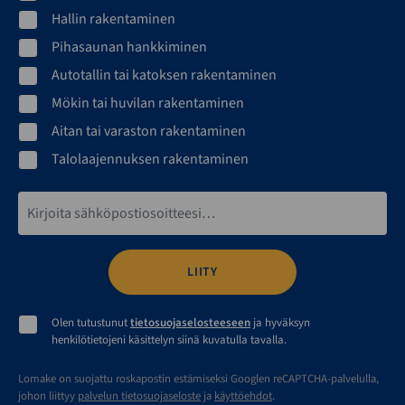
Hallin rakentaminen
Pihasaunan hankkiminen
Autotallin tai katoksen rakentaminen
Mökin tai huvilan rakentaminen
Aitan tai varaston rakentaminen
Talolaajennuksen rakentaminen
Sähköpostiosoite*
Olen tutustunut
tietosuojaselosteeseen
ja hyväksyn
henkilötietojeni käsittelyn siinä kuvatulla tavalla.
Lomake on suojattu roskapostin estämiseksi Googlen reCAPTCHA-palvelulla,
johon liittyy
palvelun tietosuojaseloste
ja
käyttöehdot
.