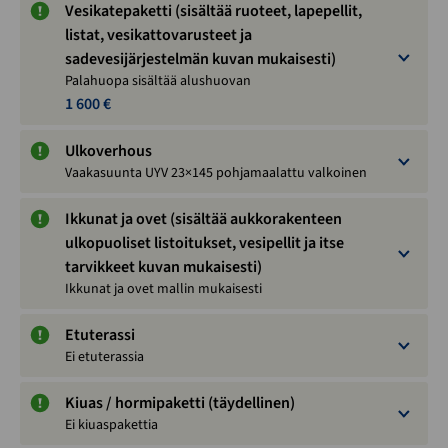
Vesikatepaketti (sisältää ruoteet, lapepellit,
listat, vesikattovarusteet ja
sadevesijärjestelmän kuvan mukaisesti)
Palahuopa sisältää alushuovan
1 600 €
Ulkoverhous
Vaakasuunta UYV 23×145 pohjamaalattu valkoinen
Ikkunat ja ovet (sisältää aukkorakenteen
ulkopuoliset listoitukset, vesipellit ja itse
tarvikkeet kuvan mukaisesti)
Ikkunat ja ovet mallin mukaisesti
Etuterassi
Ei etuterassia
Kiuas / hormipaketti (täydellinen)
Ei kiuaspakettia