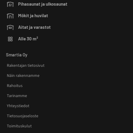
Pihasaunat ja ulkosaunat
Mökit ja huvilat
Aitat ja varastot
Alle 30 m²
Smartia Oy
Rakentajan tietosivut
Näin rakennamme
Rahoitus
Tarinamme
Yhteystiedot
Tietosuojaseloste
Toimituskulut