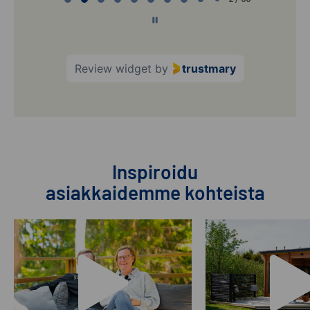
2
of
60
Review widget
by
trustmary
Inspiroidu
asiakkaidemme kohteista