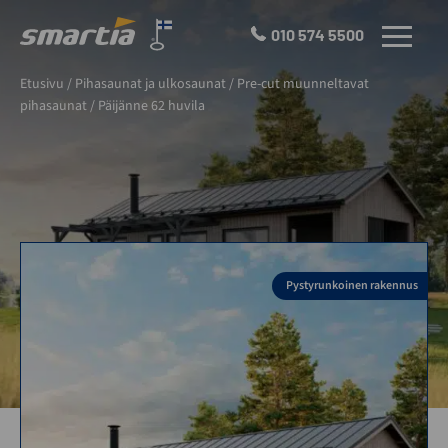
Skip
to
010 574 5500
VALIKKO
content
Smartia
Etusivu
/
Pihasaunat ja ulkosaunat
/
Pre-cut muunneltavat
Oy
pihasaunat
/
Päijänne 62 huvila
Pystyrunkoinen rakennus