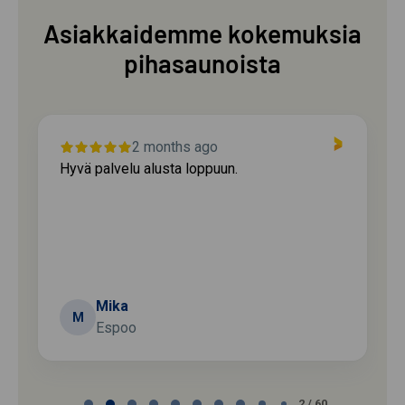
Asiakkaidemme kokemuksia
pihasaunoista
2 months ago
Hyvä palvelu alusta loppuun.
Mika
M
Espoo
Page
2 / 60