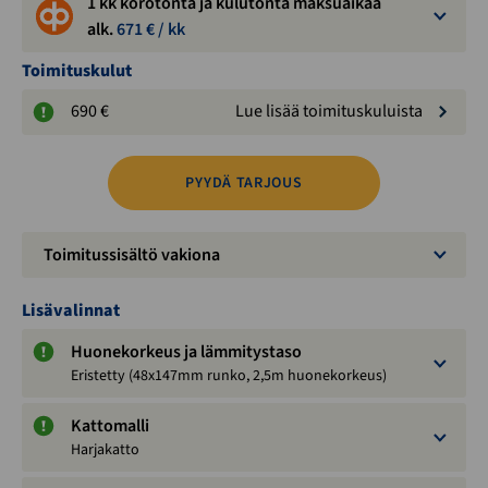
1 kk korotonta ja kulutonta maksuaikaa
alk.
671
€ / kk
Toimituskulut
690 €
Lue lisää toimituskuluista
PYYDÄ TARJOUS
Toimitussisältö vakiona
Lisävalinnat
Huonekorkeus ja lämmitystaso
Eristetty (48x147mm runko, 2,5m huonekorkeus)
Kattomalli
Harjakatto