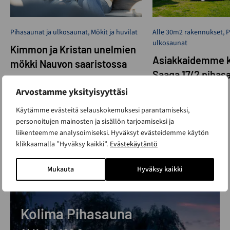
Pihasaunat ja ulkosaunat
,
Mökit ja huvilat
Alle 30m2 rakennukset
,
P
ulkosaunat
Kimmon ja Kristan unelmien
Asiakkaidemme k
mökki Nauvon saaristossa
Saaga 17/2 pihas
Limingassa
Arvostamme yksityisyyttäsi
Käytämme evästeitä selauskokemuksesi parantamiseksi,
personoitujen mainosten ja sisällön tarjoamiseksi ja
KATSO KAIKKI TARINAT
liikenteemme analysoimiseksi. Hyväksyt evästeidemme käytön
klikkaamalla ”Hyväksy kaikki”.
Evästekäytäntö
Katso muut mallit
Mukauta
Hyväksy kaikki
Kolima Pihasauna