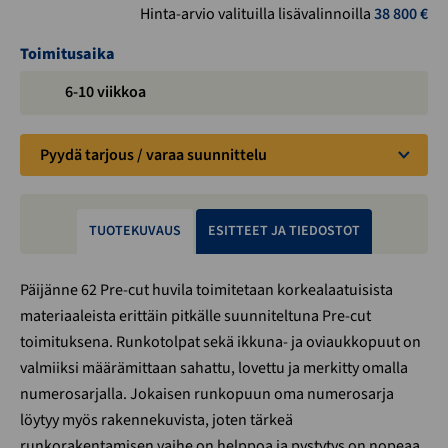
Hinta-arvio valituilla lisävalinnoilla
38 800
€
Toimitusaika
6-10 viikkoa
Pyydä tarjous / varaa suunnittelu
TUOTEKUVAUS
ESITTEET JA TIEDOSTOT
Päijänne 62 Pre-cut huvila toimitetaan korkealaatuisista
materiaaleista erittäin pitkälle suunniteltuna Pre-cut
toimituksena. Runkotolpat sekä ikkuna- ja oviaukkopuut on
valmiiksi määrämittaan sahattu, lovettu ja merkitty omalla
numerosarjalla. Jokaisen runkopuun oma numerosarja
löytyy myös rakennekuvista, joten tärkeä
runkorakentamisen vaihe on helppoa ja pystytys on nopeaa.