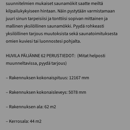
suunnitelmien mukaiset saunamökit saatte meiltä
kilpailukykyiseen hintaan. Näin pystytään varmistamaan
juuri sinun tarpeisiisi ja tonttiisi sopivan mittainen ja
mallinen yksilöllinen saunamökki. Pyydä rohkeasti
yksilöllinen tarjous muutoksista sekä saunatoimituksesta
omien kuviesi tai luonnostesi pohjalta.
HUVILA PÄIJÄNNE 62 PERUSTIEDOT: (Mitat helposti
muunneltavissa, pyydä tarjous)
– Rakennuksen kokonaispituus: 12167 mm
– Rakennuksen kokonaisleveys: 5078 mm
– Rakennuksen ala: 62 m2
– Kerrosala: 44 m2