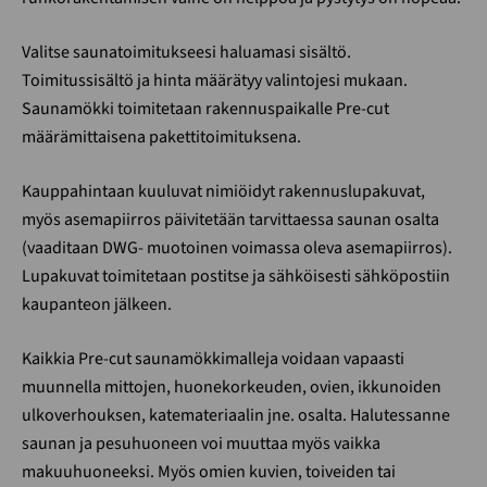
Valitse saunatoimitukseesi haluamasi sisältö.
Toimitussisältö ja hinta määrätyy valintojesi mukaan.
Saunamökki toimitetaan rakennuspaikalle Pre-cut
määrämittaisena pakettitoimituksena.
Kauppahintaan kuuluvat nimiöidyt rakennuslupakuvat,
myös asemapiirros päivitetään tarvittaessa saunan osalta
(vaaditaan DWG- muotoinen voimassa oleva asemapiirros).
Lupakuvat toimitetaan postitse ja sähköisesti sähköpostiin
kaupanteon jälkeen.
Kaikkia Pre-cut saunamökkimalleja voidaan vapaasti
muunnella mittojen, huonekorkeuden, ovien, ikkunoiden
ulkoverhouksen, katemateriaalin jne. osalta. Halutessanne
saunan ja pesuhuoneen voi muuttaa myös vaikka
makuuhuoneeksi. Myös omien kuvien, toiveiden tai