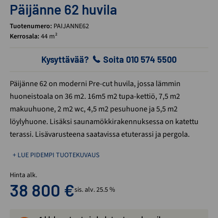
Päijänne 62 huvila
Tuotenumero:
PAIJANNE62
Kerrosala:
44 m²
Kysyttävää?
Soita 010 574 5500
Päijänne 62 on moderni Pre-cut huvila, jossa lämmin
huoneistoala on 36 m2. 16m5 m2 tupa-kettiö, 7,5 m2
makuuhuone, 2 m2 wc, 4,5 m2 pesuhuone ja 5,5 m2
löylyhuone. Lisäksi saunamökkirakennuksessa on katettu
terassi. Lisävarusteena saatavissa etuterassi ja pergola.
+ LUE PIDEMPI TUOTEKUVAUS
Hinta alk.
38 800
€
sis. alv. 25.5 %