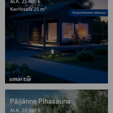
ALK. 21 400 €
Kerrosala 25 m²
Pystyrunkoinen rakennus
Päijänne Pihasauna
ALK. 20 300 €