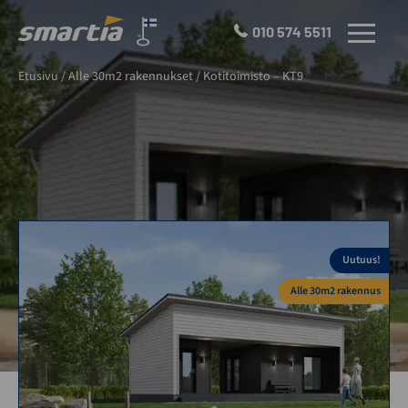
Skip
to
010 574 5511
VALIKKO
content
Smartia
Etusivu
/
Alle 30m2 rakennukset
/
Kotitoimisto – KT9
Oy
Uutuus!
Alle 30m2 rakennus