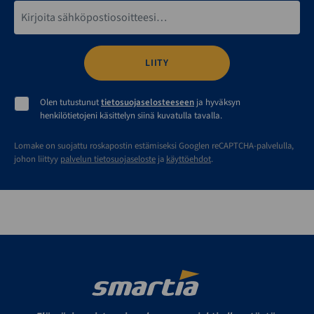
Sähköpostiosoite*
Olen tutustunut
tietosuojaselosteeseen
ja hyväksyn
henkilötietojeni käsittelyn siinä kuvatulla tavalla.
Lomake on suojattu roskapostin estämiseksi Googlen reCAPTCHA-palvelulla,
johon liittyy
palvelun tietosuojaseloste
ja
käyttöehdot
.