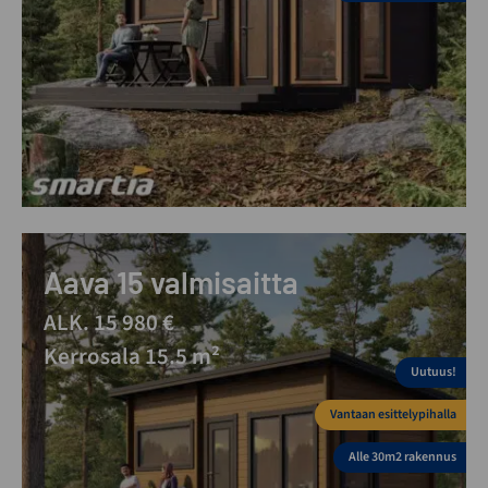
Aava 15 valmisaitta
ALK. 15 980 €
Kerrosala 15.5 m²
Uutuus!
Vantaan esittelypihalla
Alle 30m2 rakennus