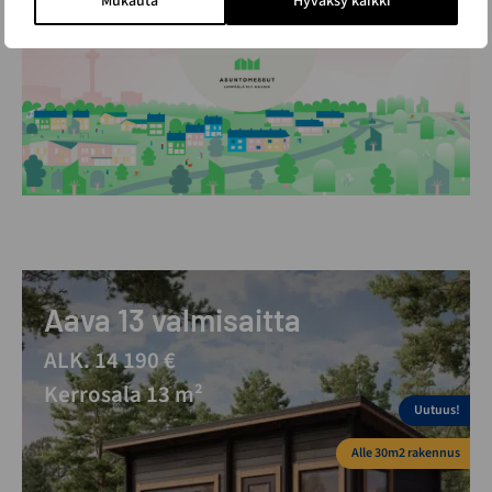
Mukauta
Hyväksy kaikki
Aava 13 valmisaitta
ALK. 14 190 €
Kerrosala 13 m²
Uutuus!
Alle 30m2 rakennus