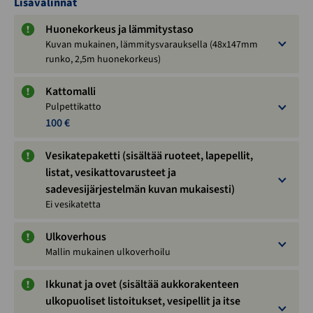
Lisävalinnat
Huonekorkeus ja lämmitystaso
Kuvan mukainen, lämmitysvarauksella (48x147mm
runko, 2,5m huonekorkeus)
Kattomalli
Pulpettikatto
100 €
Vesikatepaketti (sisältää ruoteet, lapepellit,
listat, vesikattovarusteet ja
sadevesijärjestelmän kuvan mukaisesti)
Ei vesikatetta
Ulkoverhous
Mallin mukainen ulkoverhoilu
Ikkunat ja ovet (sisältää aukkorakenteen
ulkopuoliset listoitukset, vesipellit ja itse