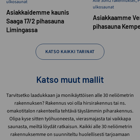
Alle 30m2 rakennukset
,
P
ulkosaunat
ulkosaunat
Asiakkaidemme kaunis
Asiakkaamme Ven
Saaga 17/2 pihasauna
pihasauna Kempe
Limingassa
KATSO KAIKKI TARINAT
Katso muut mallit
Tarvitsetko laadukkaan ja monikäyttöisen alle 30 neliömetrin
rakennuksen? Rakennus voi olla hirsirakennus tai ns.
omakotitalon rakenteella tehtävä täyslämmin piharakennus.
Olipa kyse sitten työhuoneesta, vierasmajasta tai vaikkapa
saunasta, meiltä löydät ratkaisun. Kaikki alle 30 neliömetrin
rakennuksemme on suunniteltu huolellisesti tarjoamaan