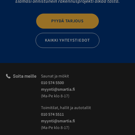
Elämäsi onnistunein rakennusprojekti alkaa tästä.
PYYDÄ TARJOUS
KAIKKI YHTEYSTIEDOT
Soita meille
Saunat ja mökit
010 574 5500
myynti@smartia.fi
(Ma-Pe klo 8-17)
Toimitilat, hallit ja autotallit
010 574 5511
myynti@smartia.fi
(Ma-Pe klo 8-17)