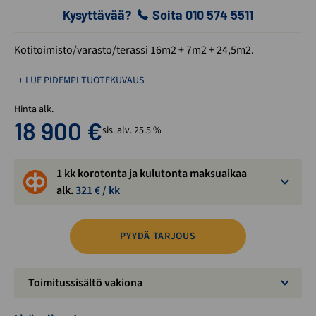
Kysyttävää?
Soita 010 574 5511
Kotitoimisto/varasto/terassi 16m2 + 7m2 + 24,5m2.
+ LUE PIDEMPI TUOTEKUVAUS
Hinta alk.
18 900
€
sis. alv. 25.5 %
1 kk korotonta ja kulutonta maksuaikaa
alk.
321
€ / kk
PYYDÄ TARJOUS
Toimitussisältö vakiona