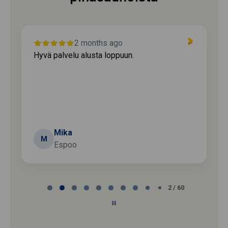
2 months ago
Hyvä palvelu alusta loppuun.
Mika
M
Espoo
Page
2 / 60
2
of
60