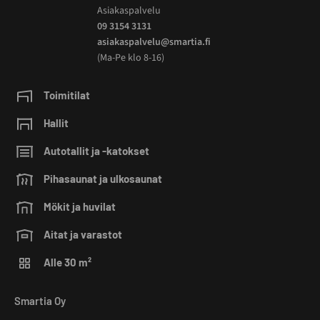
Asiakaspalvelu
09 3154 3131
asiakaspalvelu@smartia.fi
(Ma-Pe klo 8-16)
Toimitilat
Hallit
Autotallit ja -katokset
Pihasaunat ja ulkosaunat
Mökit ja huvilat
Aitat ja varastot
Alle 30 m²
Smartia Oy