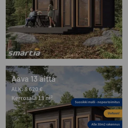
Aava 13 aitta
ALK. 8 620 €
Kerrosala 13 m²
Suosikki malli - nopea toimitus
Uutuus!
Alle 30m2 rakennus