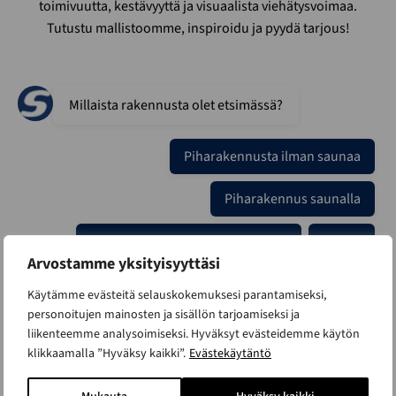
toimivuutta, kestävyyttä ja visuaalista viehätysvoimaa.
Tutustu mallistoomme, inspiroidu ja pyydä tarjous!
Millaista rakennusta olet etsimässä?
Piharakennusta ilman saunaa
Piharakennus saunalla
Kotipihan monikäyttörakennusta
Muuta
Arvostamme yksityisyyttäsi
Käytämme evästeitä selauskokemuksesi parantamiseksi,
personoitujen mainosten ja sisällön tarjoamiseksi ja
liikenteemme analysoimiseksi. Hyväksyt evästeidemme käytön
klikkaamalla ”Hyväksy kaikki”.
Evästekäytäntö