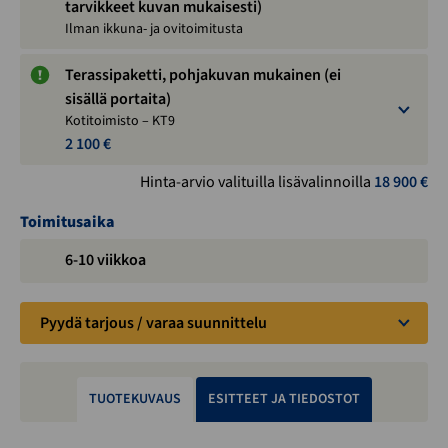
tarvikkeet kuvan mukaisesti)
Ilman ikkuna- ja ovitoimitusta
Terassipaketti, pohjakuvan mukainen (ei
sisällä portaita)
Kotitoimisto – KT9
2 100 €
Hinta-arvio valituilla lisävalinnoilla
18 900
€
Toimitusaika
6-10 viikkoa
Pyydä tarjous / varaa suunnittelu
TUOTEKUVAUS
ESITTEET JA TIEDOSTOT