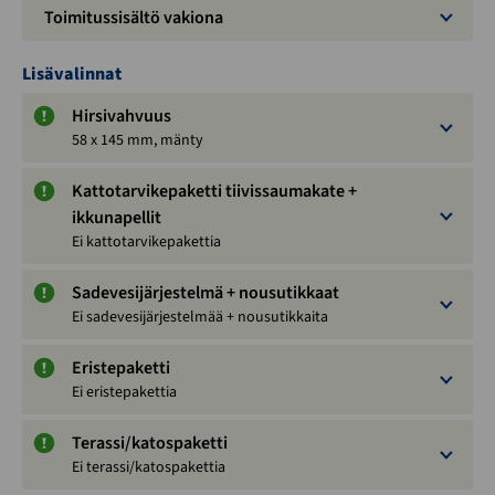
Toimitussisältö vakiona
Lisävalinnat
Hirsivahvuus
58 x 145 mm, mänty
Kattotarvikepaketti tiivissaumakate +
ikkunapellit
Ei kattotarvikepakettia
Sadevesijärjestelmä + nousutikkaat
Ei sadevesijärjestelmää + nousutikkaita
Eristepaketti
Ei eristepakettia
Terassi/katospaketti
Ei terassi/katospakettia