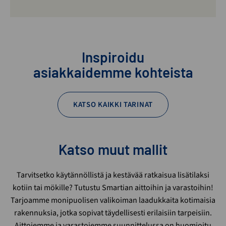
Inspiroidu
asiakkaidemme kohteista
KATSO KAIKKI TARINAT
Katso muut mallit
Tarvitsetko käytännöllistä ja kestävää ratkaisua lisätilaksi
kotiin tai mökille? Tutustu Smartian aittoihin ja varastoihin!
Tarjoamme monipuolisen valikoiman laadukkaita kotimaisia
rakennuksia, jotka sopivat täydellisesti erilaisiin tarpeisiin.
Aittojemme ja varastojemme suunnittelussa on huomioitu