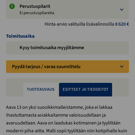
Perustuspilarit
Ei perustuspilareita
Hinta-arvio valituilla lisävalinnoilla
8 620
€
Toimitusaika
Kysy toimitusaika myyjiltämme
Pyydä tarjous / varaa suunnittelu
TUOTEKUVAUS
ESITTEET JA TIEDOSTOT
Aava 13 on yksi suosikkimalleistamme, joka ei lakkaa
ihastuttamasta asiakkaitamme valoisuudellaan ja
avaruudellaan. Aava on laadukas kotimainen ja tyyliltään
moderni piha-aitta. Malli sopii tyyliltään niin kotipihalle kuin