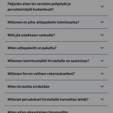
Paljonko aitan tai varaston pohjatyöt ja
perustamistyöt kustantavat?
Millainen on piha-aittapaketin toimitusaika?
Mitä jää asiakkaan vastuulle?
Miten aittapaketti on pakattu?
Millainen toimitussisältö hirsiaitalle on saatavissa?
Millaisen hirren valitsen rakennukselleni?
Miten hirsiaitta eristetään
Millaiset perustukset hirsiaitalle kannattaa tehdä?
Miten aitan oikeanlainen ilmanvaihto