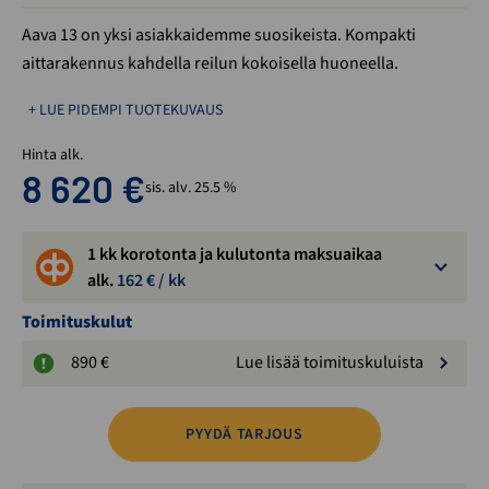
Aava 13 on yksi asiakkaidemme suosikeista. Kompakti
aittarakennus kahdella reilun kokoisella huoneella.
+ LUE PIDEMPI TUOTEKUVAUS
Hinta alk.
8 620
€
sis. alv. 25.5 %
1 kk korotonta ja kulutonta maksuaikaa
alk.
162
€ / kk
Toimituskulut
890 €
Lue lisää toimituskuluista
PYYDÄ TARJOUS