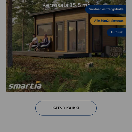
Kerrosala 15.5 m²
Vantaan esittelypihalla
Alle 30m2 rakennus
Uutuus!
KATSO KAIKKI