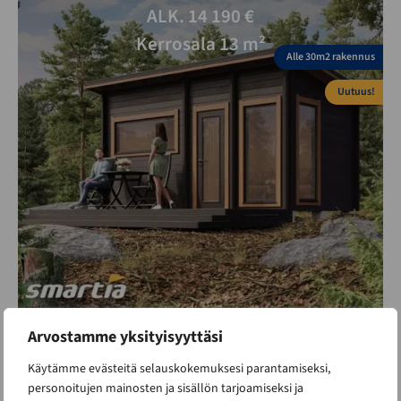
ALK. 14 190 €
Kerrosala 13 m²
Alle 30m2 rakennus
Uutuus!
Arvostamme yksityisyyttäsi
Aava 15 valmisaitta
Käytämme evästeitä selauskokemuksesi parantamiseksi,
personoitujen mainosten ja sisällön tarjoamiseksi ja