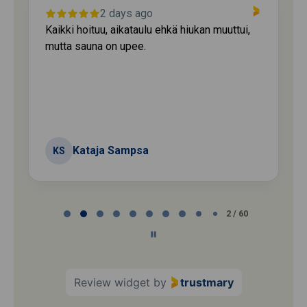
2 days ago
Kaikki hoituu, aikataulu ehkä hiukan muuttui,
mutta sauna on upee.
Kataja Sampsa
KS
Page
2 / 60
2
of
60
Review widget
by
trustmary