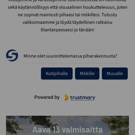
sekä käytännöllisyys että visuaalinen houkuttelevuus, joten
ne sopivat mainiosti pihaasi tai mökillesi. Tutustu
valikoimaamme ja löydä täydellinen ratkaisu
tilantarpeeseesi jo tänään!
Minne olet suunnittelemassa piharakennusta?
Kotipihalle
Mökille
Muualle
Aava 13 valmisaitta