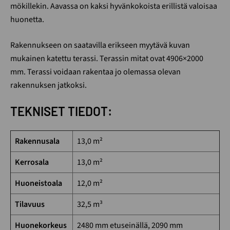
mökillekin. Aavassa on kaksi hyvänkokoista erillistä valoisaa
huonetta.
Rakennukseen on saatavilla erikseen myytävä kuvan
mukainen katettu terassi. Terassin mitat ovat 4906×2000
mm. Terassi voidaan rakentaa jo olemassa olevan
rakennuksen jatkoksi.
TEKNISET TIEDOT:
Rakennusala
13,0 m²
Kerrosala
13,0 m²
Huoneistoala
12,0 m²
Tilavuus
32,5 m³
Huonekorkeus
2480 mm etuseinällä, 2090 mm