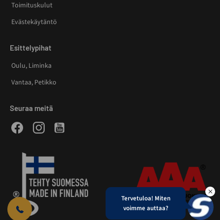
Toimituskulut
Evästekäytäntö
Esittelypihat
Oulu, Liminka
Vantaa, Petikko
Seuraa meitä
Facebook
Instagram
Youtube
Tervetuloa! Miten
voimme auttaa?