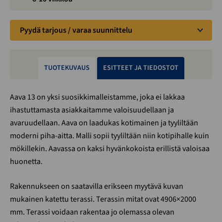
Pyydä tarjous / varaa suunnittelu
TUOTEKUVAUS
ESITTEET JA TIEDOSTOT
Aava 13 on yksi suosikkimalleistamme, joka ei lakkaa
ihastuttamasta asiakkaitamme valoisuudellaan ja
avaruudellaan. Aava on laadukas kotimainen ja tyyliltään
moderni piha-aitta. Malli sopii tyyliltään niin kotipihalle kuin
mökillekin. Aavassa on kaksi hyvänkokoista erillistä valoisaa
huonetta.
Rakennukseen on saatavilla erikseen myytävä kuvan
mukainen katettu terassi. Terassin mitat ovat 4906×2000
mm. Terassi voidaan rakentaa jo olemassa olevan