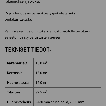
rakennuksen jatkoksi.
Pyydä tarjous myös sähköistyspaketista sekä
pintakäsittelystä.
Valmisrakennustoimituksissa nosturiautolla on oltava
esteetön pääsy perustusten viereen.
TEKNISET TIEDOT:
Rakennusala
13,0 m²
Kerrosala
13,0 m²
Huoneistoala
12,0 m²
Tilavuus
32,5 m³
Huonekorkeus
2480 mm etuseinällä, 2090 mm