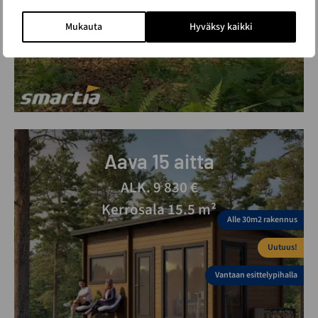
Mukauta
Hyväksy kaikki
Aava 15 aitta
ALK. 9 830 €
Kerrosala 15.5 m²
Alle 30m2 rakennus
Uutuus!
Vantaan esittelypihalla