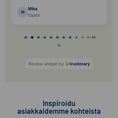
Mika
M
Espoo
Page
2 / 60
2
of
60
Review widget
by
trustmary
Inspiroidu
asiakkaidemme kohteista