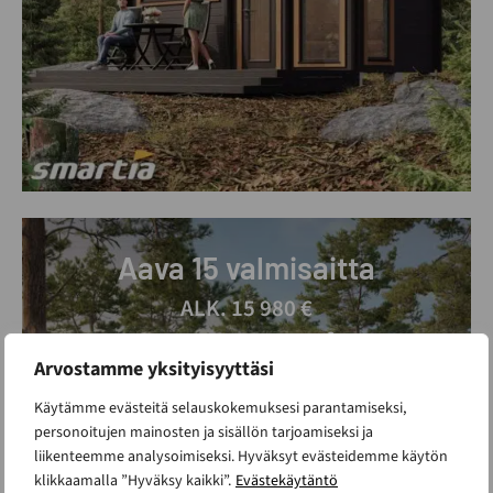
Aava 15 valmisaitta
ALK. 15 980 €
Kerrosala 15.5 m²
Uutuus!
Arvostamme yksityisyyttäsi
Vantaan esittelypihalla
Käytämme evästeitä selauskokemuksesi parantamiseksi,
personoitujen mainosten ja sisällön tarjoamiseksi ja
Alle 30m2 rakennus
liikenteemme analysoimiseksi. Hyväksyt evästeidemme käytön
klikkaamalla ”Hyväksy kaikki”.
Evästekäytäntö