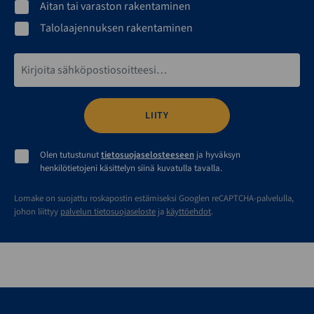
Aitan tai varaston rakentaminen
Talolaajennuksen rakentaminen
Sähköpostiosoite*
Olen tutustunut
tietosuojaselosteeseen
ja hyväksyn
henkilötietojeni käsittelyn siinä kuvatulla tavalla.
Lomake on suojattu roskapostin estämiseksi Googlen reCAPTCHA-palvelulla,
johon liittyy
palvelun tietosuojaseloste
ja
käyttöehdot
.