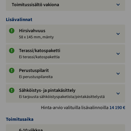
Toimitussisältö vakiona
Lisävalinnat
Hirsivahvuus
58 x 145 mm, mänty
Terassi/katospaketti
Ei terassi/katospakettia
Perustuspilarit
Ei perustuspilareita
Sähköistys- ja pintakäsittely
Ei tarjousta sähköistyspaketista/pintakäsittelystä
Hinta-arvio valituilla lisävalinnoilla
14 190
€
Toimitusaika
6-10 viikkoa