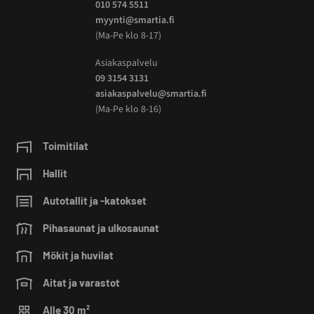
010 574 5511
myynti@smartia.fi
(Ma-Pe klo 8-17)
Asiakaspalvelu
09 3154 3131
asiakaspalvelu@smartia.fi
(Ma-Pe klo 8-16)
Toimitilat
Hallit
Autotallit ja -katokset
Pihasaunat ja ulkosaunat
Mökit ja huvilat
Aitat ja varastot
Alle 30 m²