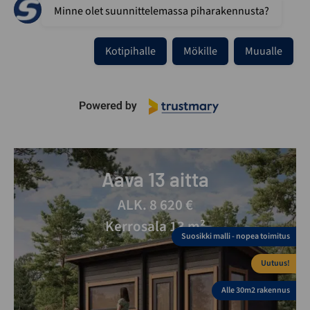
Minne olet suunnittelemassa piharakennusta?
Kotipihalle
Mökille
Muualle
Aava 13 aitta
ALK. 8 620 €
Kerrosala 13 m²
Suosikki malli - nopea toimitus
Uutuus!
Alle 30m2 rakennus