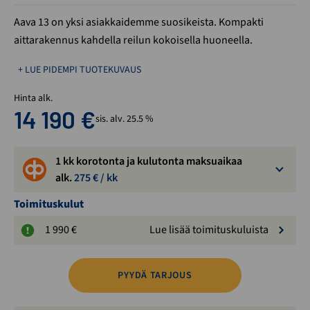
Aava 13 on yksi asiakkaidemme suosikeista. Kompakti
aittarakennus kahdella reilun kokoisella huoneella.
+ LUE PIDEMPI TUOTEKUVAUS
Hinta alk.
14 190
€
sis. alv. 25.5 %
1 kk korotonta ja kulutonta maksuaikaa
alk.
275
€ / kk
Toimituskulut
1 990 €
Lue lisää toimituskuluista
PYYDÄ TARJOUS