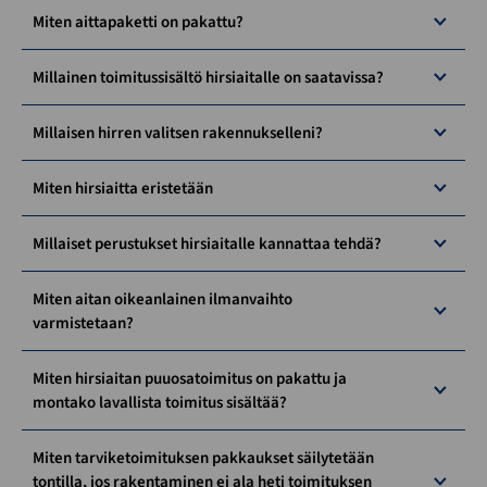
Miten aittapaketti on pakattu?
Millainen toimitussisältö hirsiaitalle on saatavissa?
Millaisen hirren valitsen rakennukselleni?
Miten hirsiaitta eristetään
Millaiset perustukset hirsiaitalle kannattaa tehdä?
Miten aitan oikeanlainen ilmanvaihto
varmistetaan?
Miten hirsiaitan puuosatoimitus on pakattu ja
montako lavallista toimitus sisältää?
Miten tarviketoimituksen pakkaukset säilytetään
tontilla, jos rakentaminen ei ala heti toimituksen