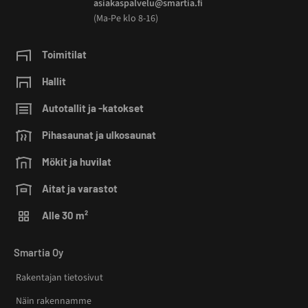
asiakaspalvelu@smartia.fi
(Ma-Pe klo 8-16)
Toimitilat
Hallit
Autotallit ja -katokset
Pihasaunat ja ulkosaunat
Mökit ja huvilat
Aitat ja varastot
Alle 30 m²
Smartia Oy
Rakentajan tietosivut
Näin rakennamme