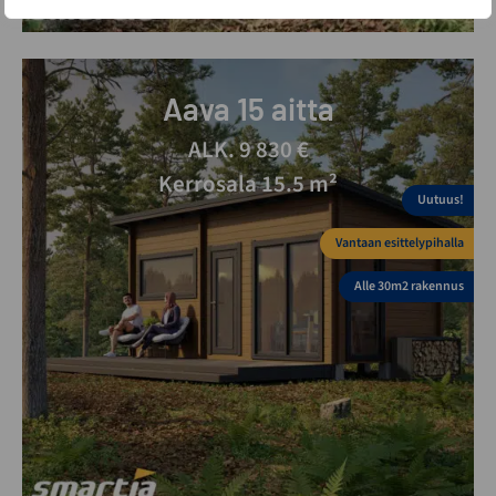
Aava 15 aitta
ALK. 9 830 €
Kerrosala 15.5 m²
Uutuus!
Vantaan esittelypihalla
Alle 30m2 rakennus