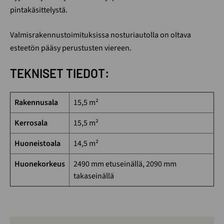
pintakäsittelystä.
Valmisrakennustoimituksissa nosturiautolla on oltava
esteetön pääsy perustusten viereen.
TEKNISET TIEDOT:
Rakennusala
15,5 m²
Kerrosala
15,5 m²
Huoneistoala
14,5 m²
Huonekorkeus
2490 mm etuseinällä, 2090 mm
takaseinällä