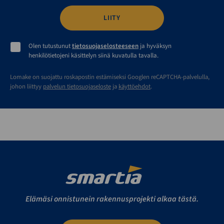
Olen tutustunut
tietosuojaselosteeseen
ja hyväksyn
henkilötietojeni käsittelyn siinä kuvatulla tavalla.
Lomake on suojattu roskapostin estämiseksi Googlen reCAPTCHA-palvelulla,
johon liittyy
palvelun tietosuojaseloste
ja
käyttöehdot
.
Elämäsi onnistunein rakennusprojekti alkaa tästä.