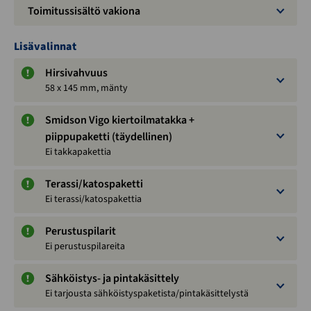
Toimitussisältö vakiona
Lisävalinnat
Hirsivahvuus
58 x 145 mm, mänty
Smidson Vigo kiertoilmatakka +
piippupaketti (täydellinen)
Ei takkapakettia
Terassi/katospaketti
Ei terassi/katospakettia
Perustuspilarit
Ei perustuspilareita
Sähköistys- ja pintakäsittely
Ei tarjousta sähköistyspaketista/pintakäsittelystä