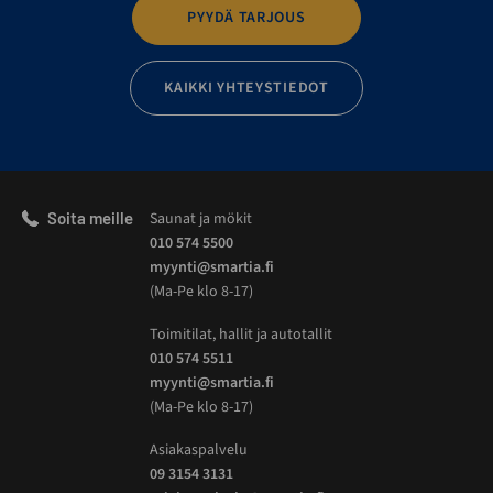
PYYDÄ TARJOUS
KAIKKI YHTEYSTIEDOT
Soita meille
Saunat ja mökit
010 574 5500
myynti@smartia.fi
(Ma-Pe klo 8-17)
Toimitilat, hallit ja autotallit
010 574 5511
myynti@smartia.fi
(Ma-Pe klo 8-17)
Asiakaspalvelu
09 3154 3131