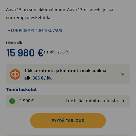
Aava 15 on suosikkimallimme Aava 13:n isoveli, jossa
suurempi oleskelutila.
+ LUE PIDEMPI TUOTEKUVAUS
Hinta alk.
15 980
€
sis. alv. 25.5 %
1 kk korotonta ja kulutonta maksuaikaa
alk.
305
€ / kk
Toimituskulut
1 990 €
Lue lisää toimituskuluista
PYYDÄ TARJOUS