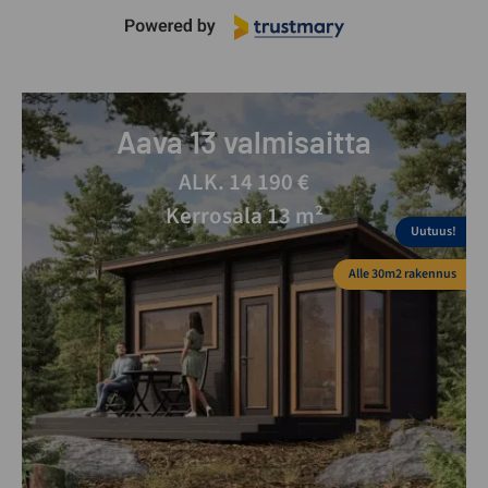
Aava 13 valmisaitta
ALK. 14 190 €
Kerrosala 13 m²
Uutuus!
Alle 30m2 rakennus