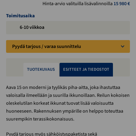
Hinta-arvio valituilla lisävalinnoilla
15 980
€
Toimitusaika
6-10 viikkoa
Pyydä tarjous / varaa suunnittelu
TUOTEKUVAUS
ESITTEET JA TIEDOSTOT
Aava 15 on moderni ja tyylikäs piha-aitta, joka ihastuttaa
valoisalla ilmeellään ja suurilla ikkunoillaan. Reilun kokoisen
oleskelutilan korkeat ikkunat tuovat lisää valoisuutta
huoneeseen. Rakennuksen ympärille on helppo toteuttaa
suurempikin terassikokonaisuus.
Pyydä tarjous myös sähköistyspaketista sekä