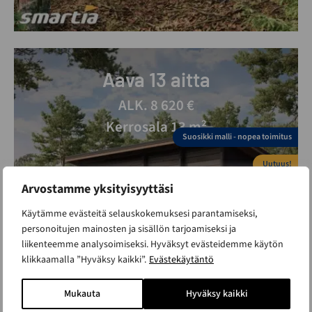
Aava 13 aitta
ALK. 8 620 €
Kerrosala 13 m²
Suosikki malli - nopea toimitus
Uutuus!
Arvostamme yksityisyyttäsi
Alle 30m2 rakennus
Käytämme evästeitä selauskokemuksesi parantamiseksi,
personoitujen mainosten ja sisällön tarjoamiseksi ja
liikenteemme analysoimiseksi. Hyväksyt evästeidemme käytön
klikkaamalla ”Hyväksy kaikki”.
Evästekäytäntö
Mukauta
Hyväksy kaikki