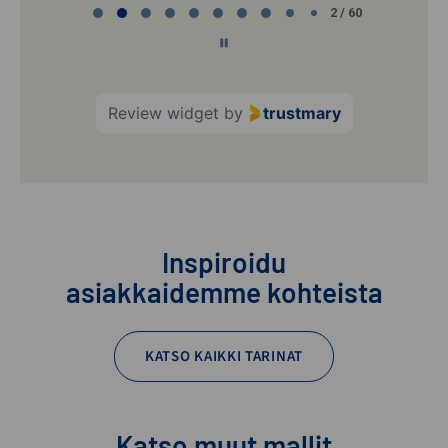
2 / 60
2
of
60
Review widget
by
trustmary
Inspiroidu
asiakkaidemme kohteista
KATSO KAIKKI TARINAT
Katso muut mallit