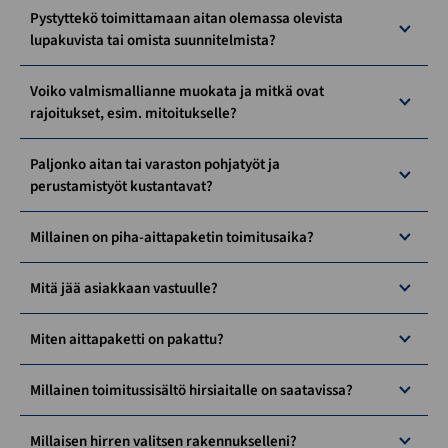
Pystyttekö toimittamaan aitan olemassa olevista
lupakuvista tai omista suunnitelmista?
Voiko valmismallianne muokata ja mitkä ovat
rajoitukset, esim. mitoitukselle?
Paljonko aitan tai varaston pohjatyöt ja
perustamistyöt kustantavat?
Millainen on piha-aittapaketin toimitusaika?
Mitä jää asiakkaan vastuulle?
Miten aittapaketti on pakattu?
Millainen toimitussisältö hirsiaitalle on saatavissa?
Millaisen hirren valitsen rakennukselleni?