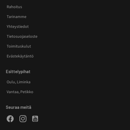
Rahoitus
Tarinamme
Yhteystiedot
Tietosuojaseloste
Toimituskulut
Evästekäytäntö
Esittelypihat
Oulu, Liminka
Vantaa, Petikko
Seuraa meitä
Facebook
Instagram
Youtube