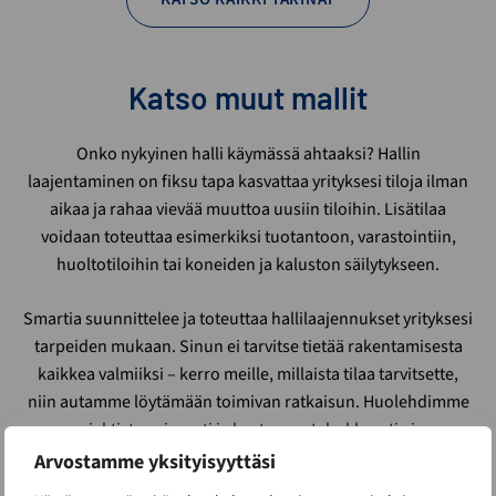
Katso muut mallit
Onko nykyinen halli käymässä ahtaaksi? Hallin
laajentaminen on fiksu tapa kasvattaa yrityksesi tiloja ilman
aikaa ja rahaa vievää muuttoa uusiin tiloihin. Lisätilaa
voidaan toteuttaa esimerkiksi tuotantoon, varastointiin,
huoltotiloihin tai koneiden ja kaluston säilytykseen.
Smartia suunnittelee ja toteuttaa hallilaajennukset yrityksesi
tarpeiden mukaan. Sinun ei tarvitse tietää rakentamisesta
kaikkea valmiiksi – kerro meille, millaista tilaa tarvitsette,
niin autamme löytämään toimivan ratkaisun. Huolehdimme
projektista sujuvasti ja kustannustehokkaasti aina
suunnittelusta valmiiseen halliin asti.
Arvostamme yksityisyyttäsi