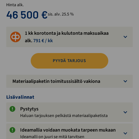
Hinta alk.
46 500
€
sis. alv. 25.5 %
1 kk korotonta ja kulutonta maksuaikaa
alk.
791
€ / kk
PYYDÄ TARJOUS
Materiaalipaketin toimitussisältö vakiona
Lisävalinnat
Pystytys
Haluan tarjouksen pelkästä materiaalipaketista
Ideamallia voidaan muokata tarpeen mukaan
Ideamalli on juuri se mitä tarvitsen