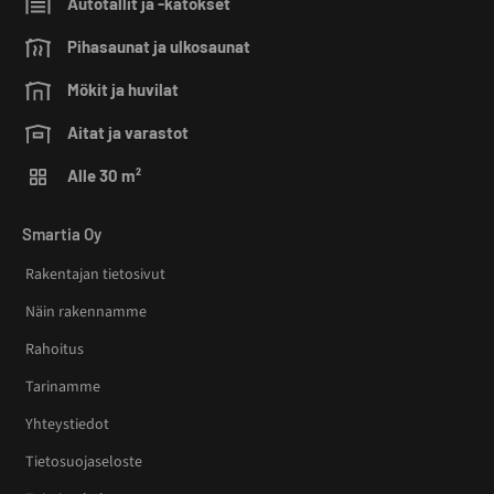
Autotallit ja -katokset
Pihasaunat ja ulkosaunat
Mökit ja huvilat
Aitat ja varastot
Alle 30 m²
Smartia Oy
Rakentajan tietosivut
Näin rakennamme
Rahoitus
Tarinamme
Yhteystiedot
Tietosuojaseloste