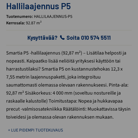
Hallilaajennus P5
Tuotenumero:
HALLILAAJENNUS-P5
Kerrosala:
92.87 m²
Kysyttävää?
Soita 010 574 5511
Smartia P5 -hallilaajennus (92,87 m²) – Lisätilaa helposti ja
nopeasti. Kaipaatko lisää neliöitä yrityksesi käyttöön tai
harrastustilaksi? Smartia P5 on kustannustehokas 12,3 x
7,55 metrin laajennuspaketti, joka integroituu
saumattomasti olemassa olevaan rakennukseesi. Pinta-ala:
92,87 m² Sisäkorkeus: 4 000 mm (soveltuu nostureille ja
raskaalle kalustolle) Toimitustapa: Nopea ja hukkavapaa
precut -valmisosatekniikka Räätälöinti: Muokattavissa täysin
toiveidesi ja olemassa olevan rakennuksen mukaan.
+ LUE PIDEMPI TUOTEKUVAUS