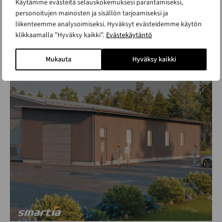
Käytämme evästeitä selauskokemuksesi parantamiseksi,
personoitujen mainosten ja sisällön tarjoamiseksi ja
liikenteemme analysoimiseksi. Hyväksyt evästeidemme käytön
klikkaamalla ”Hyväksy kaikki”.
Evästekäytäntö
Hallilaajennus S4
ALK. 65 500 €
Mukauta
Hyväksy kaikki
Kerrosala 180 m²