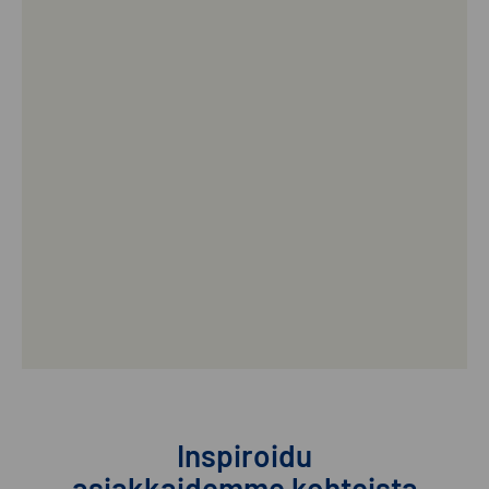
Inspiroidu
asiakkaidemme kohteista