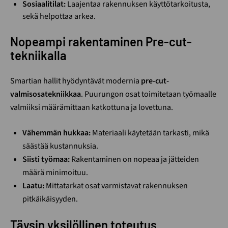
Sosiaalitilat:
Laajentaa rakennuksen käyttötarkoitusta,
sekä helpottaa arkea.
Nopeampi rakentaminen Pre-cut-
tekniikalla
Smartian hallit hyödyntävät modernia
pre-cut-
valmisosatekniikkaa
. Puurungon osat toimitetaan työmaalle
valmiiksi määrämittaan katkottuna ja lovettuna.
Vähemmän hukkaa:
Materiaali käytetään tarkasti, mikä
säästää kustannuksia.
Siisti työmaa:
Rakentaminen on nopeaa ja jätteiden
määrä minimoituu.
Laatu:
Mittatarkat osat varmistavat rakennuksen
pitkäikäisyyden.
Täysin yksilöllinen toteutus