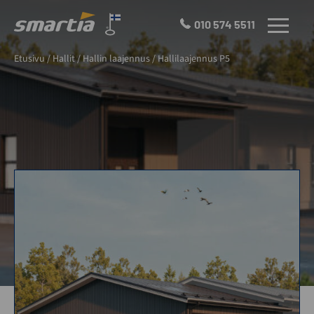
Skip
to
010 574 5511
VALIKKO
content
Smartia
Etusivu
/
Hallit
/
Hallin laajennus
/
Hallilaajennus P5
Oy