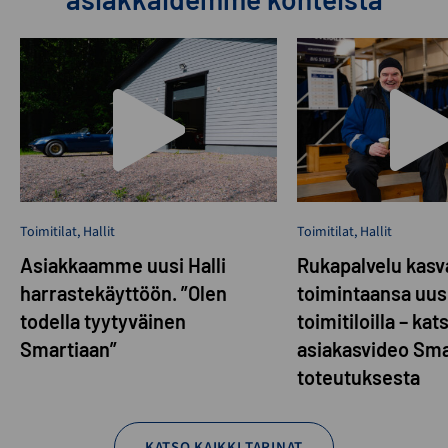
Toimitilat
,
Hallit
Toimitilat
,
Hallit
Asiakkaamme uusi Halli
Rukapalvelu kasva
harrastekäyttöön. ”Olen
toimintaansa uusi
todella tyytyväinen
toimitiloilla – kat
Smartiaan”
asiakasvideo Sma
toteutuksesta
KATSO KAIKKI TARINAT