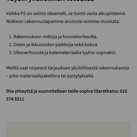
Vaikka P5 on valmis ideamalli, se toimii vasta alkupisteenä.
Notkean rakennustapamme ansiosta voimme muokata:
Rakennuksen mittoja ja huonekorkeutta.
Ovien ja ikkunoiden paikkoja sekä kokoa.
Ulkoverhousta ja katemateriaalia tyyliisi sopivaksi.
Meiltä saat nopeasti tarjouksen yksilöllisestä rakennuksesta
– joko materiaalipakettina tai pystytyksellä.
Ota yhteyttä ja suunnitellaan teille sopiva tilaratkaisu: 010
574 5511