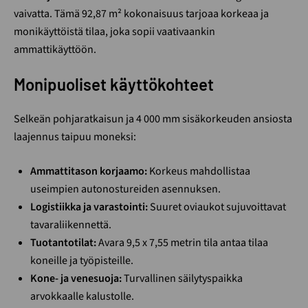
vaivatta. Tämä 92,87 m² kokonaisuus tarjoaa korkeaa ja
monikäyttöistä tilaa, joka sopii vaativaankin
ammattikäyttöön.
Monipuoliset käyttökohteet
Selkeän pohjaratkaisun ja 4 000 mm sisäkorkeuden ansiosta
laajennus taipuu moneksi:
Ammattitason korjaamo:
Korkeus mahdollistaa
useimpien autonostureiden asennuksen.
Logistiikka ja varastointi:
Suuret oviaukot sujuvoittavat
tavaraliikennettä.
Tuotantotilat:
Avara 9,5 x 7,55 metrin tila antaa tilaa
koneille ja työpisteille.
Kone- ja venesuoja:
Turvallinen säilytyspaikka
arvokkaalle kalustolle.