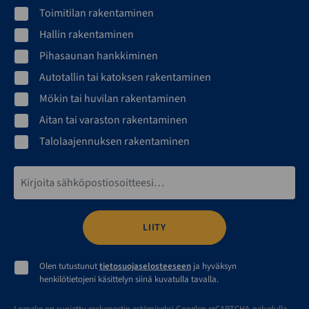
Toimitilan rakentaminen
Hallin rakentaminen
Pihasaunan hankkiminen
Autotallin tai katoksen rakentaminen
Mökin tai huvilan rakentaminen
Aitan tai varaston rakentaminen
Talolaajennuksen rakentaminen
Sähköpostiosoite*
Olen tutustunut
tietosuojaselosteeseen
ja hyväksyn
henkilötietojeni käsittelyn siinä kuvatulla tavalla.
Lomake on suojattu roskapostin estämiseksi Googlen reCAPTCHA-palvelulla,