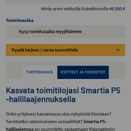
Hinta-arvio valituilla lisävalinnoilla
46 500
€
Toimitusaika
Kysy toimitusaika myyjiltämme
Pyydä tarjous / varaa suunnittelu
TUOTEKUVAUS
ESITTEET JA TIEDOSTOT
Kasvata toimitilojasi Smartia P5
-hallilaajennuksella
Onko yrityksesi kasvamassa ulos nykyisistä tiloistaan?
Tarvitsetko rakennukseen sosiaalitilat?
Smartia P5 -
hallilaajennus
on suunniteltu vastaamaan tilaongelmiin