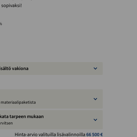
n sopivaksi!
 %
isältö vakiona
 materiaalipaketista
okata tarpeen mukaan
arvitsen
Hinta-arvio valituilla lisävalinnoilla
66 500
€