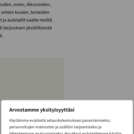
uden, ovien, ikkunoiden,
s omien kuvien, toiveiden
ja autotallit saatte meiltä
i tarjouksen yksilöllisestä
ä.
Arvostamme yksityisyyttäsi
Käytämme evästeitä selauskokemuksesi parantamiseksi,
personoitujen mainosten ja sisällön tarjoamiseksi ja
liikenteemme analysoimiseksi. Hyväksyt evästeidemme käytön