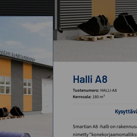
Halli A8
Tuotenumero:
HALLI-A8
Kerrosala:
180 m²
Kysyttä
Smartian A8 -halli on rakennu
nimetty "konekorjaamomalliksi"