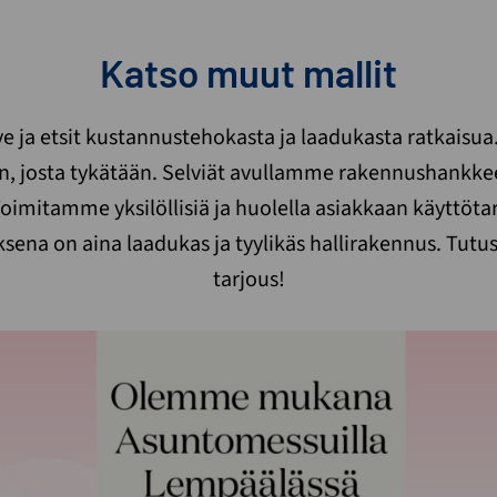
Katso muut mallit
rve ja etsit kustannustehokasta ja laadukasta ratkaisua
n, josta tykätään. Selviät avullamme rakennushankkee
oimitamme yksilöllisiä ja huolella asiakkaan käyttötar
ksena on aina laadukas ja tyylikäs hallirakennus. Tut
tarjous!