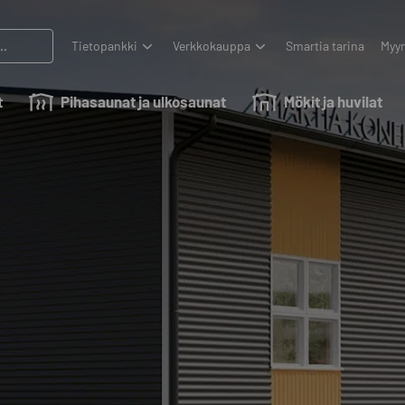
Tietopankki
Verkkokauppa
Smartia tarina
Myyn
t
Pihasaunat ja ulkosaunat
Mökit ja huvilat