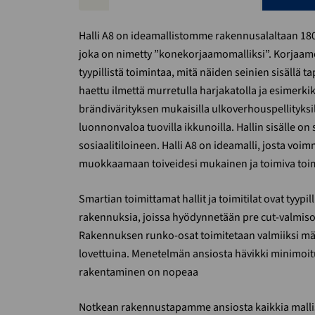
Halli A8 on ideamallistomme rakennusalaltaan 1
joka on nimetty ”konekorjaamomalliksi”. Korjaamo
tyypillistä toimintaa, mitä näiden seinien sisällä
haettu ilmettä murretulla harjakatolla ja esimerkik
brändivärityksen mukaisilla ulkoverhouspellityksil
luonnonvaloa tuovilla ikkunoilla. Hallin sisälle on 
sosiaalitiloineen. Halli A8 on ideamalli, josta voi
muokkaamaan toiveidesi mukainen ja toimiva toimi
Smartian toimittamat hallit ja toimitilat ovat tyypi
rakennuksia, joissa hyödynnetään pre cut-valmiso
Rakennuksen runko-osat toimitetaan valmiiksi mä
lovettuina. Menetelmän ansiosta hävikki minimoitu
rakentaminen on nopeaa
Notkean rakennustapamme ansiosta kaikkia mall