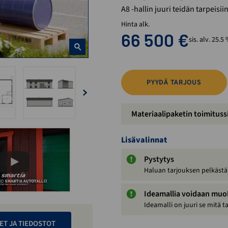
A8 -hallin juuri teidän tarpeisii
Hinta alk.
66 500
€
sis. alv. 25.5
PYYDÄ TARJOUS
Materiaalipaketin toimituss
Lisävalinnat
Pystytys
Haluan tarjouksen pelkästä
Ideamallia voidaan mu
Ideamalli on juuri se mitä t
ET JA TIEDOSTOT