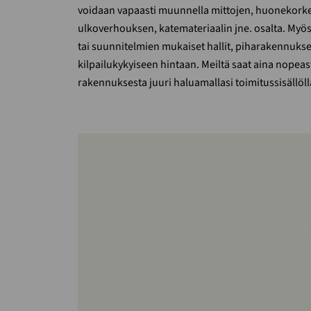
voidaan vapaasti muunnella mittojen, huonekorke
ulkoverhouksen, katemateriaalin jne. osalta. Myö
tai suunnitelmien mukaiset hallit, piharakennukset 
kilpailukykyiseen hintaan. Meiltä saat aina nopeast
rakennuksesta juuri haluamallasi toimitussisällöll