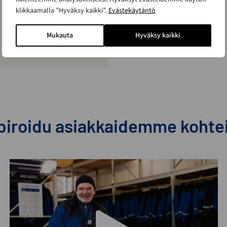
klikkaamalla ”Hyväksy kaikki”.
Evästekäytäntö
Mukauta
Hyväksy kaikki
piroidu asiakkaidemme kohte