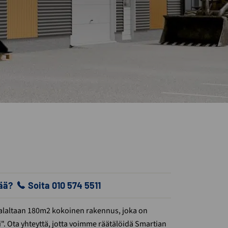
vää?
Soita 010 574 5511
salaltaan 180m2 kokoinen rakennus, joka on
. Ota yhteyttä, jotta voimme räätälöidä Smartian