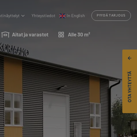
tinäyttelyt
Yhteystiedot
In English
PYYDÄ TARJOUS
Aitat ja varastot
Alle 30 m²
OTA YHTEYTTÄ