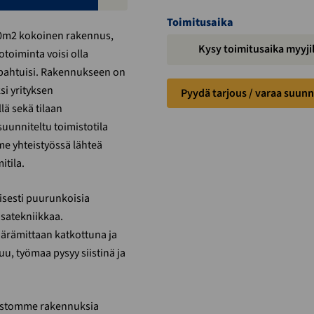
Toimitusaika
80m2 kokoinen rakennus,
Kysy toimitusaika myyj
toiminta voisi olla
 tapahtuisi. Rakennukseen on
si yrityksen
Pyydä tarjous / varaa suunn
lä sekä tilaan
suunniteltu toimistotila
mme yhteistyössä lähteä
tila.
llisesti puurunkoisia
satekniikkaa.
ärämittaan katkottuna ja
u, työmaa pysyy siistinä ja
istomme rakennuksia