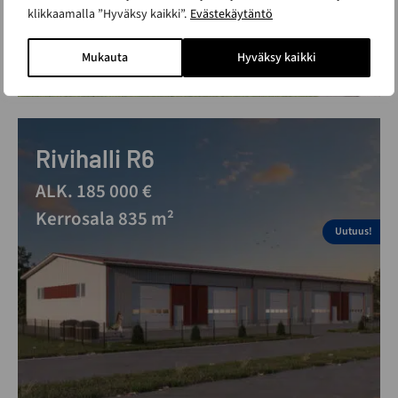
klikkaamalla ”Hyväksy kaikki”.
Evästekäytäntö
Mukauta
Hyväksy kaikki
Rivihalli R6
ALK. 185 000 €
Kerrosala 835 m²
Uutuus!