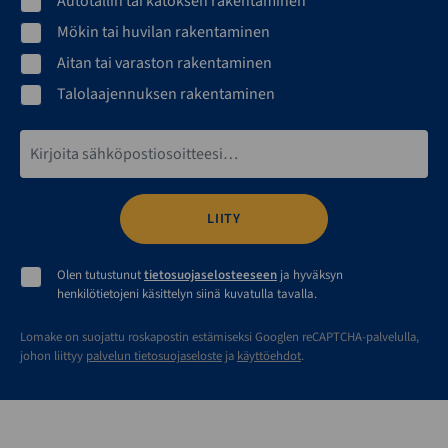
Autotallin tai katoksen rakentaminen
Mökin tai huvilan rakentaminen
Aitan tai varaston rakentaminen
Talolaajennuksen rakentaminen
Sähköpostiosoite*
Olen tutustunut
tietosuojaselosteeseen
ja hyväksyn
henkilötietojeni käsittelyn siinä kuvatulla tavalla.
Lomake on suojattu roskapostin estämiseksi Googlen reCAPTCHA-palvelulla,
johon liittyy
palvelun tietosuojaseloste
ja
käyttöehdot
.