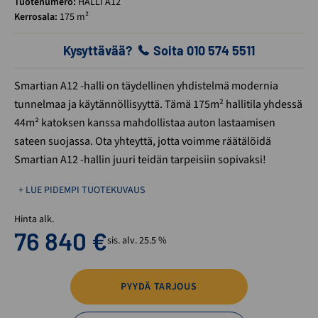
Tuotenumero:
HALLI A12
Kerrosala:
175 m²
Kysyttävää?
Soita 010 574 5511
Smartian A12 -halli on täydellinen yhdistelmä modernia
tunnelmaa ja käytännöllisyyttä. Tämä 175m² hallitila yhdessä
44m² katoksen kanssa mahdollistaa auton lastaamisen
sateen suojassa. Ota yhteyttä, jotta voimme räätälöidä
Smartian A12 -hallin juuri teidän tarpeisiin sopivaksi!
+ LUE PIDEMPI TUOTEKUVAUS
Hinta alk.
76 840
€
sis. alv. 25.5 %
PYYDÄ TARJOUS