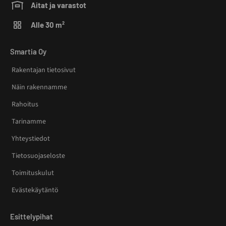
Aitat ja varastot
Alle 30 m²
Smartia Oy
Rakentajan tietosivut
Näin rakennamme
Rahoitus
Tarinamme
Yhteystiedot
Tietosuojaseloste
Toimituskulut
Evästekäytäntö
Esittelypihat