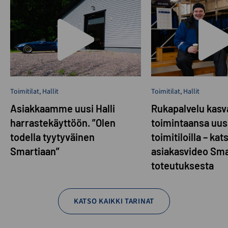
Toimitilat
,
Hallit
Toimitilat
,
Hallit
Asiakkaamme uusi Halli
Rukapalvelu kasva
harrastekäyttöön. ”Olen
toimintaansa uusi
todella tyytyväinen
toimitiloilla – kat
Smartiaan”
asiakasvideo Sma
toteutuksesta
KATSO KAIKKI TARINAT