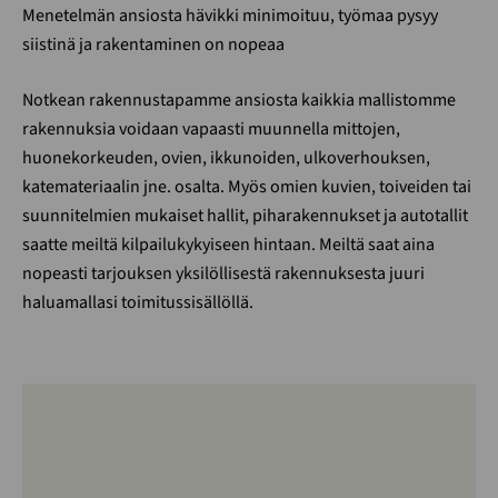
Menetelmän ansiosta hävikki minimoituu, työmaa pysyy
siistinä ja rakentaminen on nopeaa
Notkean rakennustapamme ansiosta kaikkia mallistomme
rakennuksia voidaan vapaasti muunnella mittojen,
huonekorkeuden, ovien, ikkunoiden, ulkoverhouksen,
katemateriaalin jne. osalta. Myös omien kuvien, toiveiden tai
suunnitelmien mukaiset hallit, piharakennukset ja autotallit
saatte meiltä kilpailukykyiseen hintaan. Meiltä saat aina
nopeasti tarjouksen yksilöllisestä rakennuksesta juuri
haluamallasi toimitussisällöllä.