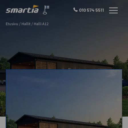
Skip
to
010 574 5511
VALIKKO
content
Smartia
Etusivu
/
Hallit
/
Halli A12
Oy