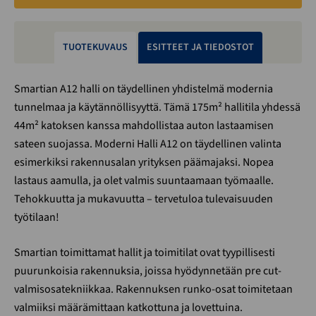
TUOTEKUVAUS
ESITTEET JA TIEDOSTOT
Smartian A12 halli on täydellinen yhdistelmä modernia
tunnelmaa ja käytännöllisyyttä. Tämä 175m² hallitila yhdessä
44m² katoksen kanssa mahdollistaa auton lastaamisen
sateen suojassa. Moderni Halli A12 on täydellinen valinta
esimerkiksi rakennusalan yrityksen päämajaksi. Nopea
lastaus aamulla, ja olet valmis suuntaamaan työmaalle.
Tehokkuutta ja mukavuutta – tervetuloa tulevaisuuden
työtilaan!
Smartian toimittamat hallit ja toimitilat ovat tyypillisesti
puurunkoisia rakennuksia, joissa hyödynnetään pre cut-
valmisosatekniikkaa. Rakennuksen runko-osat toimitetaan
valmiiksi määrämittaan katkottuna ja lovettuina.