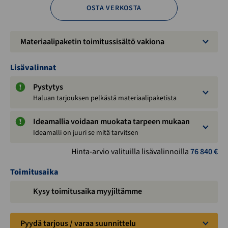
OSTA VERKOSTA
Materiaalipaketin toimitussisältö vakiona
Lisävalinnat
Pystytys
Haluan tarjouksen pelkästä materiaalipaketista
Ideamallia voidaan muokata tarpeen mukaan
Ideamalli on juuri se mitä tarvitsen
Hinta-arvio valituilla lisävalinnoilla
76 840
€
Toimitusaika
Kysy toimitusaika myyjiltämme
Pyydä tarjous / varaa suunnittelu