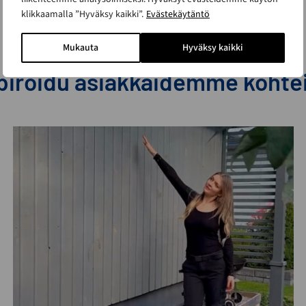
klikkaamalla ”Hyväksy kaikki”.
Evästekäytäntö
Mukauta
Hyväksy kaikki
piroidu asiakkaidemme kohte