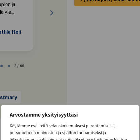
ppien ja
a vie...
tila Heli
Juvonen Juha
JJ
Porvoo
2 / 60
ustmary
Arvostamme yksityisyyttäsi
Käytämme evästeitä selauskokemuksesi parantamiseksi,
personoitujen mainosten ja sisällön tarjoamiseksi ja
liikenteemme analysoimiseksi. Hyväksyt evästeidemme käytön