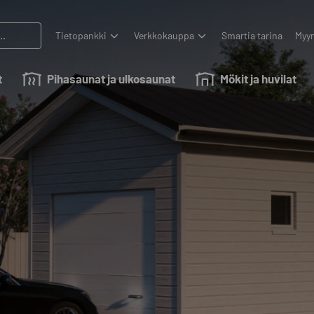
Tietopankki
Verkkokauppa
Smartia tarina
Myyn
t
Pihasaunat ja ulkosaunat
Mökit ja huvilat