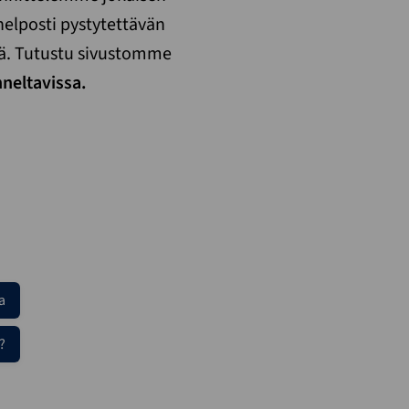
elposti pystytettävän
ä. Tutustu sivustomme
neltavissa.
a
?