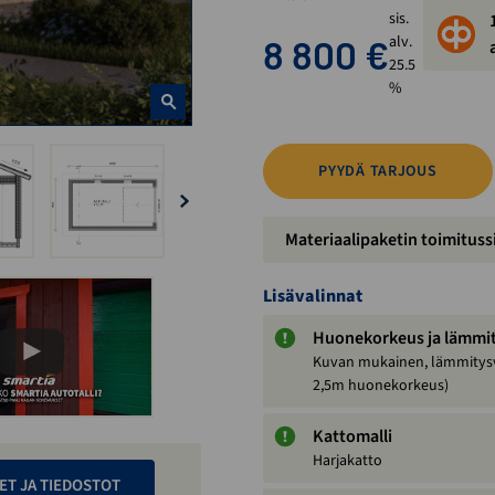
sis.
8 800
€
alv.
25.5
%
PYYDÄ TARJOUS
Materiaalipaketin toimituss
Lisävalinnat
Huonekorkeus ja lämmi
Kuvan mukainen, lämmitys
2,5m huonekorkeus)
Kattomalli
Harjakatto
ET JA TIEDOSTOT