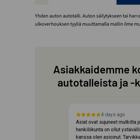
Yhden auton autotalli. Auton säilytykseen tai harras
ulkoverhouksen tyyliä muuttamalla mallin ilme m
Asiakkaidemme k
autotalleista ja -
ys ago
4 days ago
onaisuus
Asiat ovat sujuneet mutkitta j
henkilökunta on ollut ystäväll
kanssa olen asioinut. Tarvikke