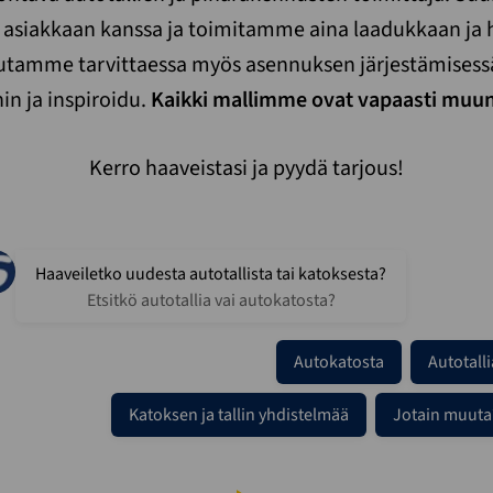
asiakkaan kanssa ja toimitamme aina laadukkaan ja h
Autamme tarvittaessa myös asennuksen järjestämisess
in ja inspiroidu.
Kaikki mallimme ovat vapaasti muun
Kerro haaveistasi ja pyydä tarjous!
Haaveiletko uudesta autotallista tai katoksesta?
Etsitkö autotallia vai autokatosta?
Autokatosta
Autotalli
Katoksen ja tallin yhdistelmää
Jotain muuta