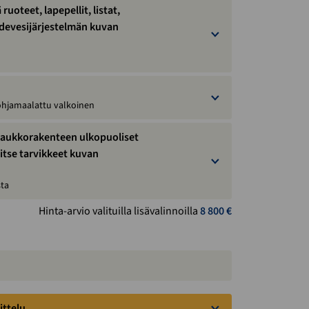
ruoteet, lapepellit, listat,
adevesijärjestelmän kuvan
hjamaalattu valkoinen
ää aukkorakenteen ulkopuoliset
a itse tarvikkeet kuvan
sta
Hinta-arvio valituilla lisävalinnoilla
8 800
€
1 month ago
Tilasin mökilleni ruotsiin pihasaunan
Smartialta. Todella hyvä asiakaspalvelu
joka auttoi niin kuljetuksessa sekä kun oli
ittelu