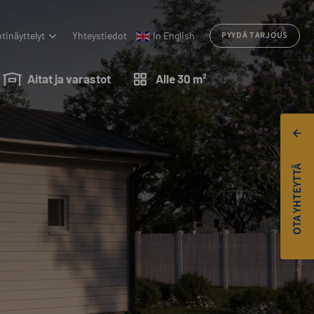
tinäyttelyt
Yhteystiedot
In English
PYYDÄ TARJOUS
Aitat ja varastot
Alle 30 m²
OTA YHTEYTTÄ