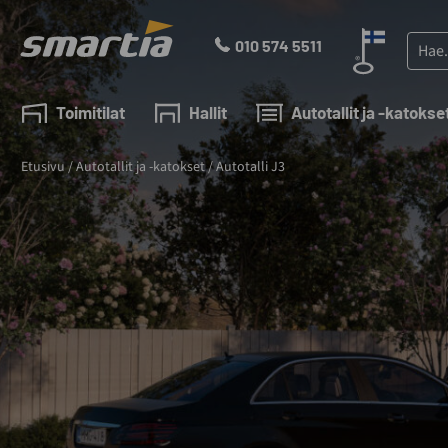
Skip
to
Haku:
010 574 5511
content
Smartia
Oy
Toimitilat
Hallit
Autotallit ja -katokse
Etusivu
/
Autotallit ja -katokset
/
Autotalli J3