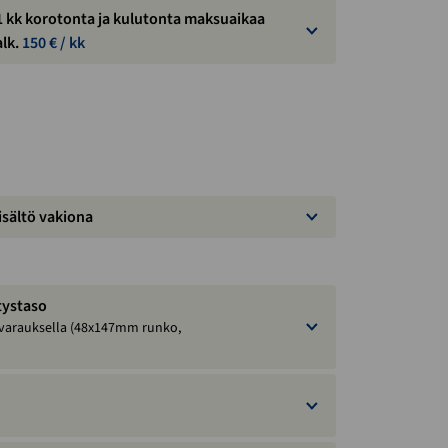
1 kk korotonta ja kulutonta maksuaikaa
alk.
150
€ / kk
isältö vakiona
tystaso
varauksella (48x147mm runko,