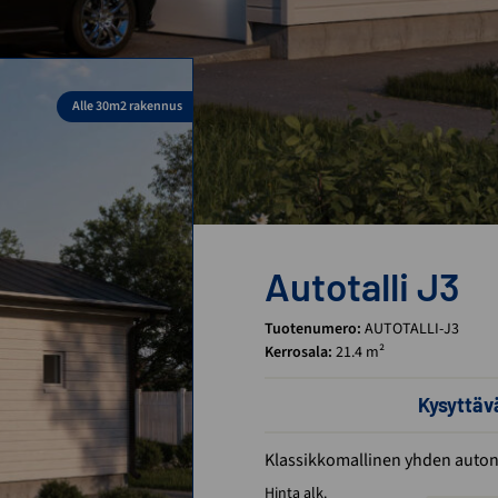
Alle 30m2 rakennus
Autotalli J3
Tuotenumero:
AUTOTALLI-J3
Kerrosala:
21.4 m²
Kysyttä
Klassikkomallinen yhden auton 
Hinta alk.