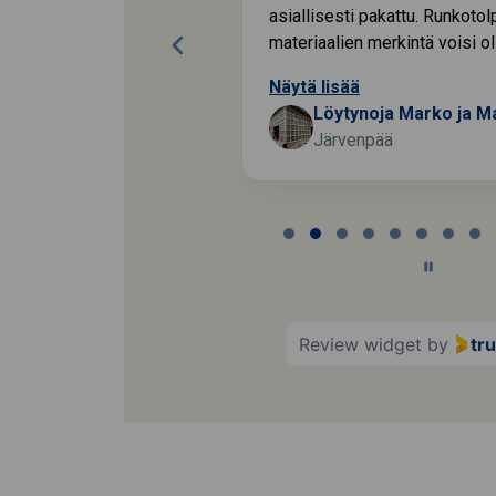
asiallisesti pakattu. Runkotol
materiaalien merkintä voisi oll
Näytä lisää
Jorma
Löytynoja Marko ja Mat
Järvenpää
Page
2
of
60
Review widget
by
tr