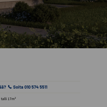
vää?
Soita 010 574 5511
talli 17m²