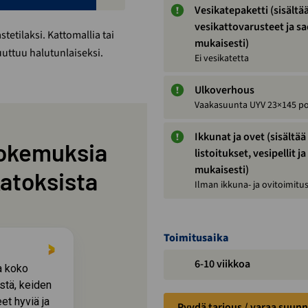
Vesikatepaketti (sisältää 
vesikattovarusteet ja s
tetilaksi. Kattomallia tai
mukaisesti)
uuttuu
halutunlaiseksi.
Ei vesikatetta
Ulkoverhous
Vaakasuunta UYV 23×145 po
Ikkunat ja ovet (sisält
okemuksia
listoitukset, vesipellit j
mukaisesti)
katoksista
Ilman ikkuna- ja ovitoimitu
Toimitusaika
1 month ago
6-10 viikkoa
a koko
Tilaus ja toimitus sitä mitä tilattiin.
istä, keiden
Materiaalia jopa hiukan yli
et hyviä ja
Pyydä tarjous / varaa suunn