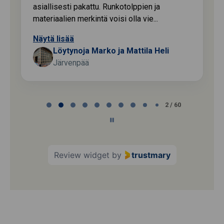
asiallisesti pakattu. Runkotolppien ja
materiaalien merkintä voisi olla vie...
Näytä lisää
Löytynoja Marko ja Mattila Heli
Järvenpää
Page
2 / 60
2
of
60
Review widget
by
trustmary