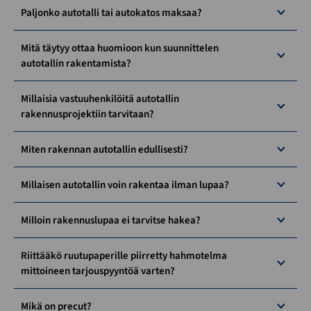
Paljonko autotalli tai autokatos maksaa?
Mitä täytyy ottaa huomioon kun suunnittelen
autotallin rakentamista?
Millaisia vastuuhenkilöitä autotallin
rakennusprojektiin tarvitaan?
Miten rakennan autotallin edullisesti?
Millaisen autotallin voin rakentaa ilman lupaa?
Milloin rakennuslupaa ei tarvitse hakea?
Riittääkö ruutupaperille piirretty hahmotelma
mittoineen tarjouspyyntöä varten?
Mikä on precut?