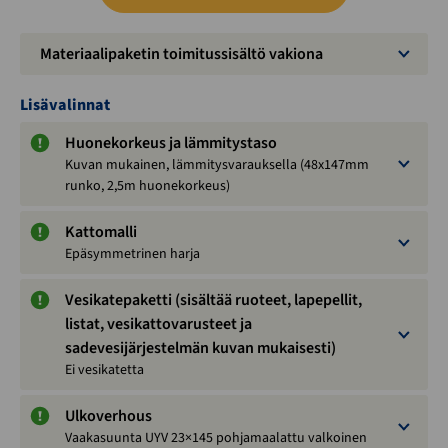
Materiaalipaketin toimitussisältö vakiona
Lisävalinnat
Huonekorkeus ja lämmitystaso
Kuvan mukainen, lämmitysvarauksella (48x147mm
runko, 2,5m huonekorkeus)
Kattomalli
Epäsymmetrinen harja
Vesikatepaketti (sisältää ruoteet, lapepellit,
listat, vesikattovarusteet ja
sadevesijärjestelmän kuvan mukaisesti)
Ei vesikatetta
Ulkoverhous
Vaakasuunta UYV 23×145 pohjamaalattu valkoinen