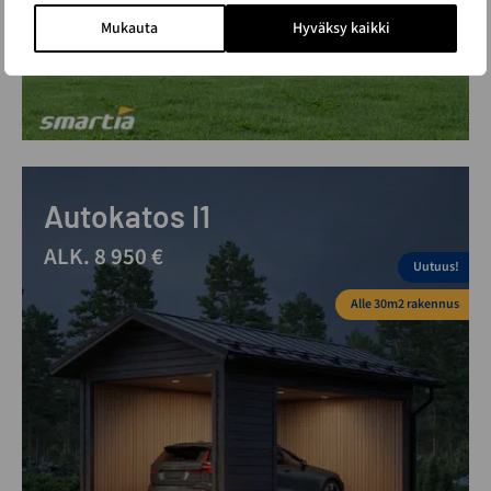
Mukauta
Hyväksy kaikki
Autokatos I1
ALK. 8 950 €
Uutuus!
Alle 30m2 rakennus