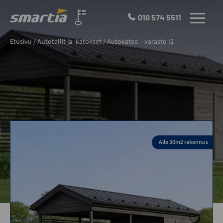
Skip
to
010 574 5511
VALIKKO
content
Smartia
Etusivu
/
Autotallit ja -katokset
/
Autokatos – varasto I2
Oy
Alle 30m2 rakennus