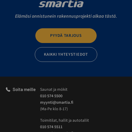
Elämäsi onnistunein rakennusprojekti alkaa tästä.
PYYDÄ TARJOUS
KAIKKI YHTEYSTIEDOT
Soita meille
Saunat ja mökit
010 574 5500
myynti@smartia.fi
(Ma-Pe klo 8-17)
Toimitilat, hallit ja autotallit
010 574 5511