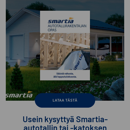
LATAA TÄSTÄ
Usein kysyttyä Smartia-
autotallin tai -katoksen