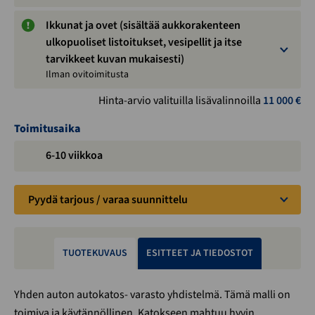
Ikkunat ja ovet (sisältää aukkorakenteen
ulkopuoliset listoitukset, vesipellit ja itse
tarvikkeet kuvan mukaisesti)
Ilman ovitoimitusta
Hinta-arvio valituilla lisävalinnoilla
11 000
€
Toimitusaika
6-10 viikkoa
Pyydä tarjous / varaa suunnittelu
TUOTEKUVAUS
ESITTEET JA TIEDOSTOT
Yhden auton autokatos- varasto yhdistelmä. Tämä malli on
toimiva ja käytännöllinen. Katokseen mahtuu hyvin