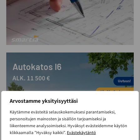
Autokatos I6
ALK. 11 500 €
Uutuus!
Alle 30m2 rakennus
Arvostamme yksityisyyttäsi
Käytämme evästeitä selauskokemuksesi parantamiseksi,
personoitujen mainosten ja sisällön tarjoamiseksi ja
liikenteemme analysoimiseksi. Hyväksyt evästeidemme käytön
klikkaamalla ”Hyväksy kaikki”.
Evästekäytäntö