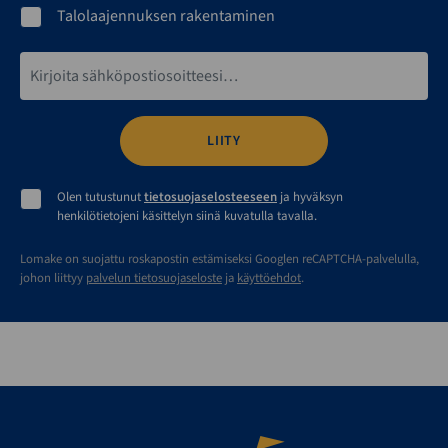
Talolaajennuksen rakentaminen
Sähköpostiosoite*
Olen tutustunut
tietosuojaselosteeseen
ja hyväksyn
henkilötietojeni käsittelyn siinä kuvatulla tavalla.
Lomake on suojattu roskapostin estämiseksi Googlen reCAPTCHA-palvelulla,
johon liittyy
palvelun tietosuojaseloste
ja
käyttöehdot
.