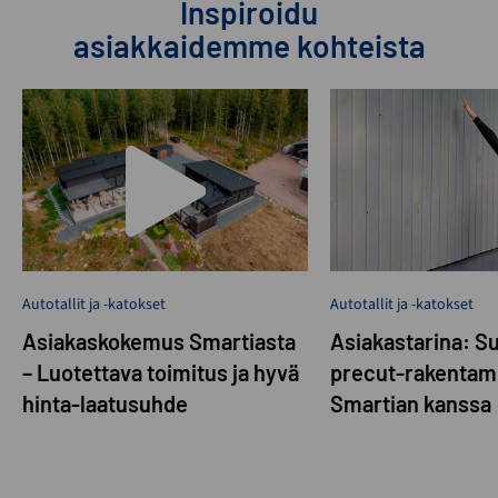
Inspiroidu
asiakkaidemme kohteista
Autotallit ja -katokset
Autotallit ja -katokset
Asiakaskokemus Smartiasta
Asiakastarina: S
– Luotettava toimitus ja hyvä
precut-rakentam
hinta-laatusuhde
Smartian kanssa