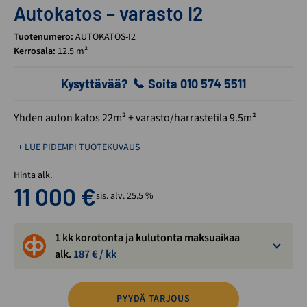
Autokatos – varasto I2
Tuotenumero:
AUTOKATOS-I2
Kerrosala:
12.5 m²
Kysyttävää?
Soita 010 574 5511
Yhden auton katos 22m² + varasto/harrastetila 9.5m²
+ LUE PIDEMPI TUOTEKUVAUS
Hinta alk.
11 000
€
sis. alv. 25.5 %
1 kk korotonta ja kulutonta maksuaikaa
alk.
187
€ / kk
PYYDÄ TARJOUS