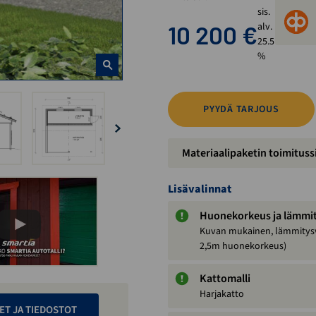
sis.
10 200
€
alv.
25.5
%
PYYDÄ TARJOUS
Materiaalipaketin toimituss
Lisävalinnat
Huonekorkeus ja lämmi
Kuvan mukainen, lämmitys
2,5m huonekorkeus)
Kattomalli
Harjakatto
ET JA TIEDOSTOT