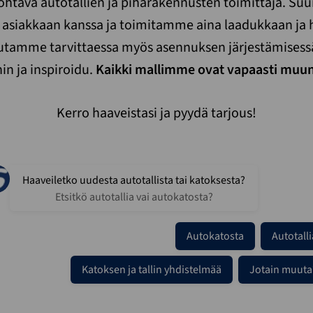
htava autotallien ja piharakennusten toimittaja. Su
asiakkaan kanssa ja toimitamme aina laadukkaan ja h
Autamme tarvittaessa myös asennuksen järjestämisess
in ja inspiroidu.
Kaikki mallimme ovat vapaasti muun
Kerro haaveistasi ja pyydä tarjous!
Haaveiletko uudesta autotallista tai katoksesta?
Etsitkö autotallia vai autokatosta?
Autokatosta
Autotalli
Katoksen ja tallin yhdistelmää
Jotain muuta