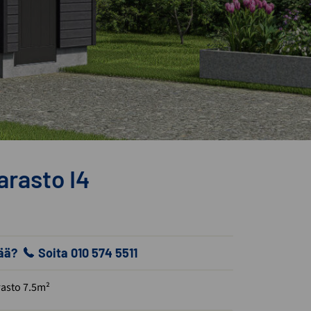
arasto I4
vää?
Soita 010 574 5511
rasto 7.5m²