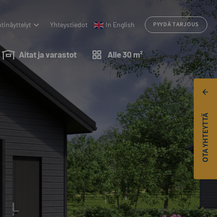
tinäyttelyt
Yhteystiedot
In English
PYYDÄ TARJOUS
Aitat ja varastot
Alle 30 m²
OTA YHTEYTTÄ