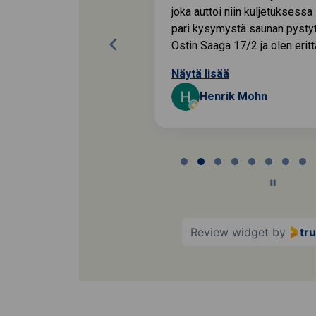
joka auttoi niin kuljetuksessa
pari kysymystä saunan pysty
Ostin Saaga 17/2 ja olen erittäi
Näytä lisää
Juha
Henrik Mohn
Page
2
of
60
Review widget
by
tr