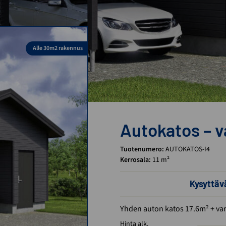
Alle 30m2 rakennus
Autokatos – v
Tuotenumero:
AUTOKATOS-I4
Kerrosala:
11 m²
Kysyttä
Yhden auton katos 17.6m² + va
Hinta alk.