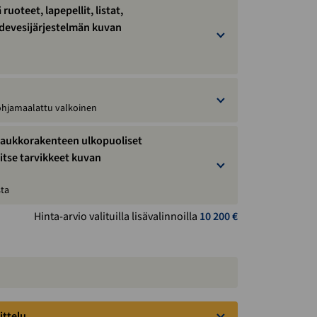
ruoteet, lapepellit, listat,
adevesijärjestelmän kuvan
hjamaalattu valkoinen
ää aukkorakenteen ulkopuoliset
a itse tarvikkeet kuvan
sta
Hinta-arvio valituilla lisävalinnoilla
10 200
€
5 months ago
Kärsivällinen ja ahkera myyjä, toimitus
pelaa
ittelu