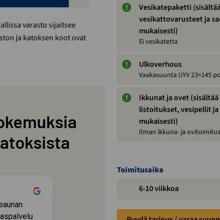
Vesikatepaketti (sisältää 
vesikattovarusteet ja s
llissa varasto sijaitsee
mukaisesti)
aston ja katoksen koot ovat
Ei vesikatetta
Ulkoverhous
Vaakasuunta UYV 23×145 po
Ikkunat ja ovet (sisält
listoitukset, vesipellit j
okemuksia
mukaisesti)
Ilman ikkuna- ja ovitoimitu
katoksista
Toimitusaika
6-10 viikkoa
2 months ago
asaunan
Hyvä palvelu kaupanteosta toimitukseen
kaspalvelu
saakka. Voi suositella.
Pyydä tarjous / varaa suunn