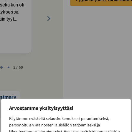
 sekä kun oli
tyksessä.
n tyyt...
Mika Huhtiniemi
2 / 60
ustmary
Arvostamme yksityisyyttäsi
Käytämme evästeitä selauskokemuksesi parantamiseksi,
personoitujen mainosten ja sisällön tarjoamiseksi ja
liikenteemme analysoimiseksi. Hyväksyt evästeidemme käytön