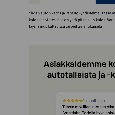
Yhden auton katos ja varasto -yhdistelmä. Tässä ma
katoksen vieressä ja on yhtä pitkä kuin katos. Var
täysin muokattavissa tarpeittesi mukaiseksi.
Asiakkaidemme k
autotalleista ja -
nth ago
1 month ago
sitä mitä tilattiin.
Tilasin mökilleni ruotsiin pih
hiukan yli
Smartialta. Todella hyvä asia