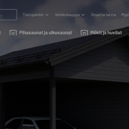
Tietopankki
Verkkokauppa
Smartia tarina
Myyn
t
Pihasaunat ja ulkosaunat
Mökit ja huvilat