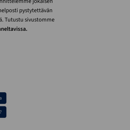
unnittelemme jokaisen
elposti pystytettävän
ä. Tutustu sivustomme
neltavissa.
a
?