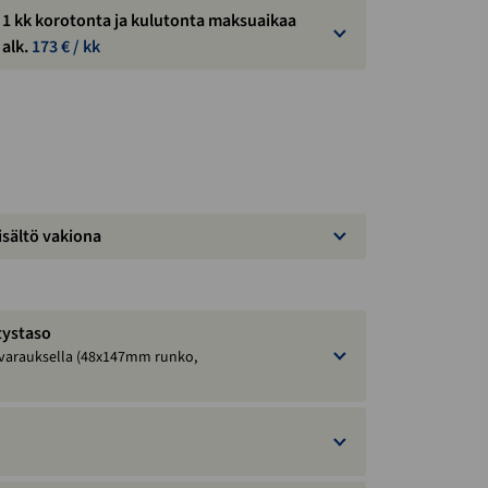
1 kk korotonta ja kulutonta maksuaikaa
alk.
173
€ / kk
isältö vakiona
tystaso
varauksella (48x147mm runko,