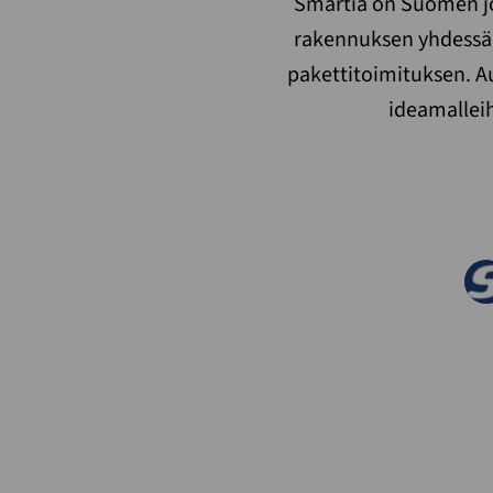
Smartia on Suomen jo
rakennuksen yhdessä 
pakettitoimituksen. 
ideamalleih