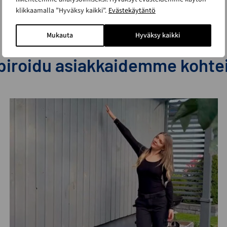
klikkaamalla ”Hyväksy kaikki”.
Evästekäytäntö
Mukauta
Hyväksy kaikki
piroidu asiakkaidemme kohte