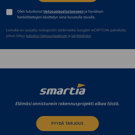
Olen tutustunut
tietosuojaselosteeseen
ja hyväksyn
henkilötietojeni käsittelyn siinä kuvatulla tavalla.
Lomake on suojattu roskapostin estämiseksi Googlen reCAPTCHA-palvelulla,
johon liittyy
palvelun tietosuojaseloste
ja
käyttöehdot
.
Elämäsi onnistunein rakennusprojekti alkaa tästä.
PYYDÄ TARJOUS