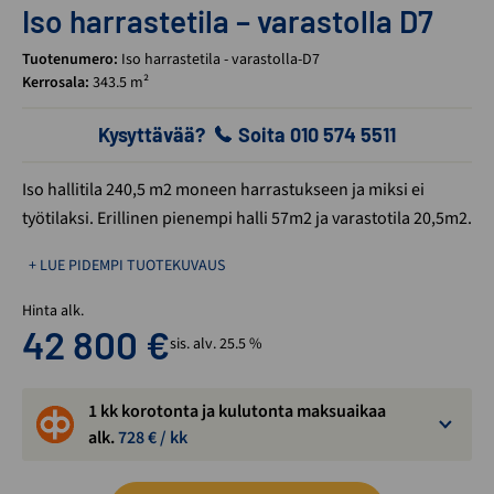
Iso harrastetila – varastolla D7
Tuotenumero:
Iso harrastetila - varastolla-D7
Kerrosala:
343.5 m²
Kysyttävää?
Soita 010 574 5511
Iso hallitila 240,5 m2 moneen harrastukseen ja miksi ei
työtilaksi. Erillinen pienempi halli 57m2 ja varastotila 20,5m2.
+ LUE PIDEMPI TUOTEKUVAUS
Hinta alk.
42 800
€
sis. alv. 25.5 %
1 kk korotonta ja kulutonta maksuaikaa
alk.
728
€ / kk