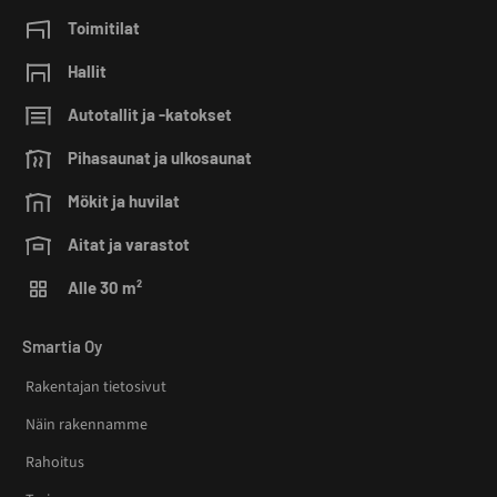
Toimitilat
Hallit
Autotallit ja -katokset
Pihasaunat ja ulkosaunat
Mökit ja huvilat
Aitat ja varastot
Alle 30 m²
Smartia Oy
Rakentajan tietosivut
Näin rakennamme
Rahoitus