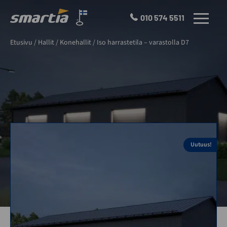
Skip
to
010 574 5511
VALIKKO
content
Smartia
Etusivu
/
Hallit
/
Konehallit
/
Iso harrastetila – varastolla D7
Oy
Uutuus!