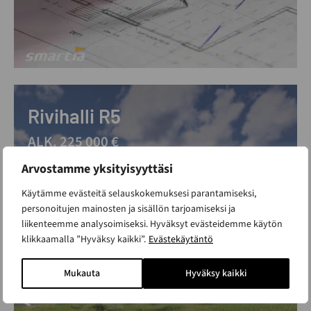
Rivihalli R5
ALK. 225 000 €
Kerrosala 835 m²
Arvostamme yksityisyyttäsi
Uutuus!
Käytämme evästeitä selauskokemuksesi parantamiseksi,
personoitujen mainosten ja sisällön tarjoamiseksi ja
liikenteemme analysoimiseksi. Hyväksyt evästeidemme käytön
klikkaamalla ”Hyväksy kaikki”.
Evästekäytäntö
Mukauta
Hyväksy kaikki