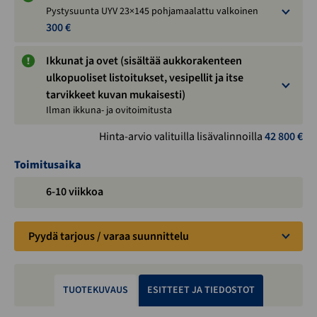
Pystysuunta UYV 23×145 pohjamaalattu valkoinen
300 €
Ikkunat ja ovet (sisältää aukkorakenteen
ulkopuoliset listoitukset, vesipellit ja itse
tarvikkeet kuvan mukaisesti)
Ilman ikkuna- ja ovitoimitusta
Hinta-arvio valituilla lisävalinnoilla
42 800
€
Toimitusaika
6-10 viikkoa
Pyydä tarjous / varaa suunnittelu
TUOTEKUVAUS
ESITTEET JA TIEDOSTOT