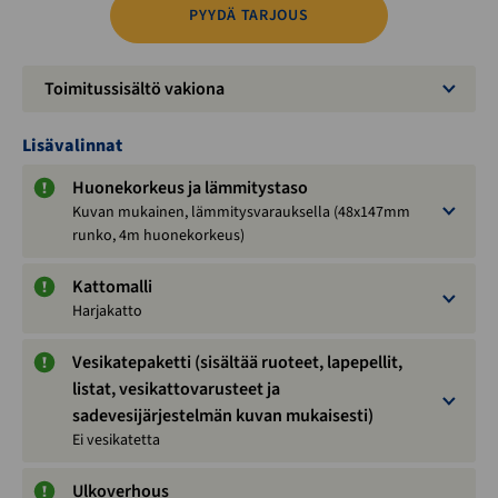
PYYDÄ TARJOUS
Toimitussisältö vakiona
Lisävalinnat
Huonekorkeus ja lämmitystaso
Kuvan mukainen, lämmitysvarauksella (48x147mm
runko, 4m huonekorkeus)
Kattomalli
Harjakatto
Vesikatepaketti (sisältää ruoteet, lapepellit,
listat, vesikattovarusteet ja
sadevesijärjestelmän kuvan mukaisesti)
Ei vesikatetta
Ulkoverhous