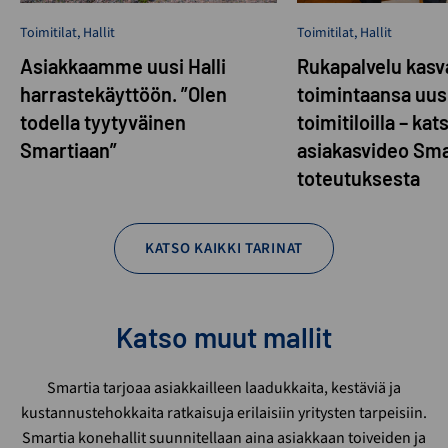
Toimitilat
,
Hallit
Toimitilat
,
Hallit
Asiakkaamme uusi Halli
Rukapalvelu kasva
harrastekäyttöön. ”Olen
toimintaansa uusi
todella tyytyväinen
toimitiloilla – kat
Smartiaan”
asiakasvideo Sma
toteutuksesta
KATSO KAIKKI TARINAT
Katso muut mallit
Smartia tarjoaa asiakkailleen laadukkaita, kestäviä ja
kustannustehokkaita ratkaisuja erilaisiin yritysten tarpeisiin.
Smartia konehallit suunnitellaan aina asiakkaan toiveiden ja