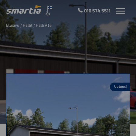
Skip
to
010 574 5511
VALIKKO
content
Smartia
Etusivu
/
Hallit
/
Halli A16
Oy
Uutuus!