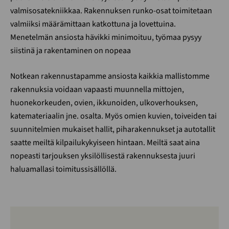
valmisosatekniikkaa. Rakennuksen runko-osat toimitetaan
valmiiksi määrämittaan katkottuna ja lovettuina.
Menetelmän ansiosta hävikki minimoituu, työmaa pysyy
siistinä ja rakentaminen on nopeaa
Notkean rakennustapamme ansiosta kaikkia mallistomme
rakennuksia voidaan vapaasti muunnella mittojen,
huonekorkeuden, ovien, ikkunoiden, ulkoverhouksen,
katemateriaalin jne. osalta. Myös omien kuvien, toiveiden tai
suunnitelmien mukaiset hallit, piharakennukset ja autotallit
saatte meiltä kilpailukykyiseen hintaan. Meiltä saat aina
nopeasti tarjouksen yksilöllisestä rakennuksesta juuri
haluamallasi toimitussisällöllä.