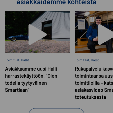
asiakkaidemme kohteista
Toimitilat
,
Hallit
Toimitilat
,
Hallit
Asiakkaamme uusi Halli
Rukapalvelu kasva
harrastekäyttöön. ”Olen
toimintaansa uusi
todella tyytyväinen
toimitiloilla – kat
Smartiaan”
asiakasvideo Sma
toteutuksesta