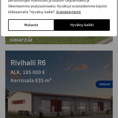
personoitujen mainosten ja sisällön tarjoamiseksi ja
liikenteemme analysoimiseksi. Hyväksyt evästeidemme käytön
klikkaamalla ”Hyväksy kaikki”.
Evästekäytäntö
Mukauta
Hyväksy kaikki
Rivihalli R6
ALK. 185 000 €
Kerrosala 835 m²
Uutuus!