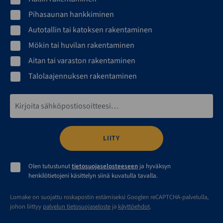
Pihasaunan hankkiminen
Autotallin tai katoksen rakentaminen
Mökin tai huvilan rakentaminen
Aitan tai varaston rakentaminen
Talolaajennuksen rakentaminen
Sähköpostiosoite*
Olen tutustunut
tietosuojaselosteeseen
ja hyväksyn
henkilötietojeni käsittelyn siinä kuvatulla tavalla.
Lomake on suojattu roskapostin estämiseksi Googlen reCAPTCHA-palvelulla,
johon liittyy
palvelun tietosuojaseloste
ja
käyttöehdot
.