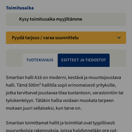
Toimitusaika
Kysy toimitusaika myyjiltämme
Pyydä tarjous / varaa suunnittelu
TUOTEKUVAUS
ESITTEET JA TIEDOSTOT
Smartian halli A16 on moderni, kestävä ja muuntojoustava
halli. Tämä 500m² hallitila sopii erinomaisesti yrityksille,
jotka tarvitsevat joustavaa tilaa tuotantoon, varastointiin tai
työskentelyyn. Tätäkin hallia voidaan muokata tarpeen
mukaan juuri sellaiseksi, kun tarve on.
Smartian toimittamat hallit ja toimitilat ovat tyypillisesti
puurunkoisia rakennuksia, joissa hyödynnetään pre cut-