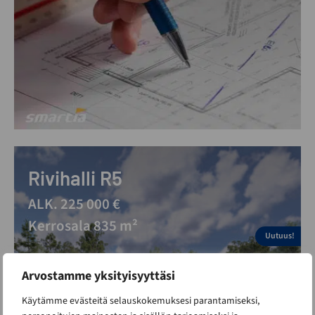
Rivihalli R5
ALK. 225 000 €
Kerrosala 835 m²
Uutuus!
Arvostamme yksityisyyttäsi
Käytämme evästeitä selauskokemuksesi parantamiseksi,