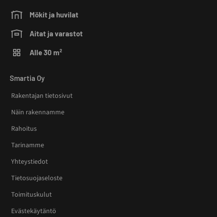
Mökit ja huvilat
Aitat ja varastot
Alle 30 m²
Smartia Oy
Rakentajan tietosivut
Näin rakennamme
Rahoitus
Tarinamme
Yhteystiedot
Tietosuojaseloste
Toimituskulut
Evästekäytäntö