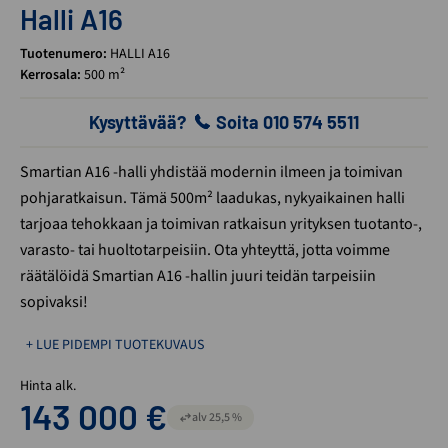
Halli A16
Tuotenumero:
HALLI A16
Kerrosala:
500 m²
Kysyttävää?
Soita 010 574 5511
Smartian A16 -halli yhdistää modernin ilmeen ja toimivan
pohjaratkaisun. Tämä 500m² laadukas, nykyaikainen halli
tarjoaa tehokkaan ja toimivan ratkaisun yrityksen tuotanto-,
varasto- tai huoltotarpeisiin. Ota yhteyttä, jotta voimme
räätälöidä Smartian A16 -hallin juuri teidän tarpeisiin
sopivaksi!
+ LUE PIDEMPI TUOTEKUVAUS
Hinta alk.
143 000
€
alv 25,5 %