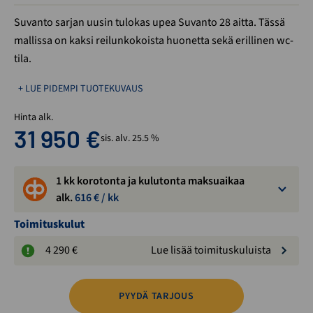
Suvanto sarjan uusin tulokas upea Suvanto 28 aitta. Tässä
mallissa on kaksi reilunkokoista huonetta sekä erillinen wc-
tila.
+ LUE PIDEMPI TUOTEKUVAUS
Hinta alk.
31 950
€
sis. alv. 25.5 %
1 kk korotonta ja kulutonta maksuaikaa
alk.
616
€ / kk
Toimituskulut
4 290 €
Lue lisää toimituskuluista
PYYDÄ TARJOUS