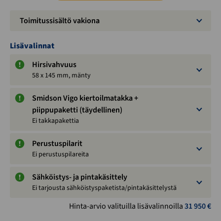
Toimitussisältö vakiona
Lisävalinnat
Hirsivahvuus
58 x 145 mm, mänty
Smidson Vigo kiertoilmatakka +
piippupaketti (täydellinen)
Ei takkapakettia
Perustuspilarit
Ei perustuspilareita
Sähköistys- ja pintakäsittely
Ei tarjousta sähköistyspaketista/pintakäsittelystä
Hinta-arvio valituilla lisävalinnoilla
31 950
€