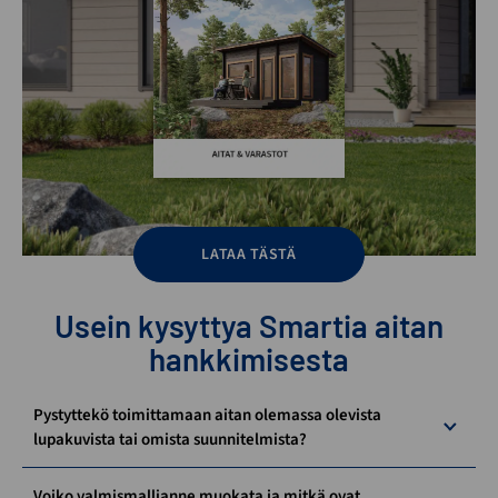
LATAA TÄSTÄ
Usein kysyttya Smartia aitan
hankkimisesta
Pystyttekö toimittamaan aitan olemassa olevista
lupakuvista tai omista suunnitelmista?
Voiko valmismallianne muokata ja mitkä ovat