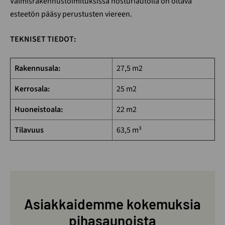
Valmisrakennustoimituksissa nosturiautolla on oltava
esteetön pääsy perustusten viereen.
TEKNISET TIEDOT:
Rakennusala:
27,5 m2
Kerrosala:
25 m2
Huoneistoala:
22 m2
Tilavuus
63,5 m³
Asiakkaidemme kokemuksia
pihasaunoista