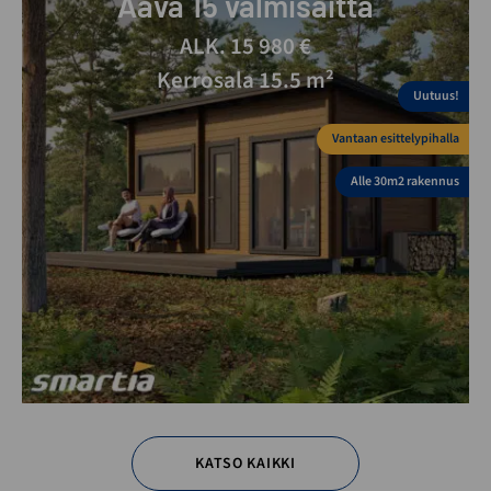
Aava 15 valmisaitta
ALK. 15 980 €
Kerrosala 15.5 m²
Uutuus!
Vantaan esittelypihalla
Alle 30m2 rakennus
KATSO KAIKKI