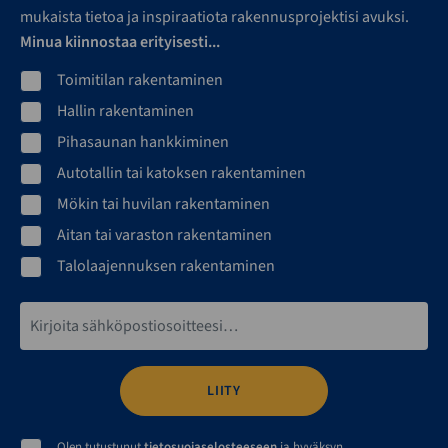
mukaista tietoa ja inspiraatiota rakennusprojektisi avuksi.
Minua kiinnostaa erityisesti...
Toimitilan rakentaminen
Hallin rakentaminen
Pihasaunan hankkiminen
Autotallin tai katoksen rakentaminen
Mökin tai huvilan rakentaminen
Aitan tai varaston rakentaminen
Talolaajennuksen rakentaminen
Sähköpostiosoite*
Olen tutustunut
tietosuojaselosteeseen
ja hyväksyn