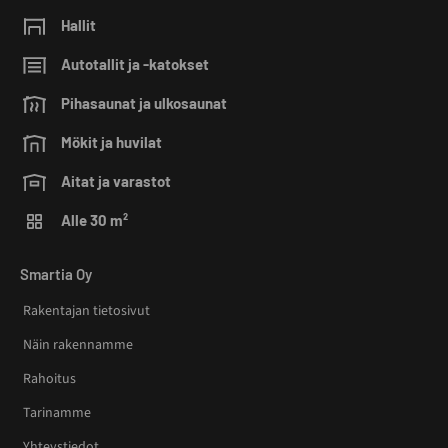
Hallit
Autotallit ja -katokset
Pihasaunat ja ulkosaunat
Mökit ja huvilat
Aitat ja varastot
Alle 30 m²
Smartia Oy
Rakentajan tietosivut
Näin rakennamme
Rahoitus
Tarinamme
Yhteystiedot