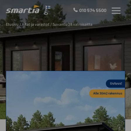
Skip
to
010 574 5500
VALIKKO
content
Smartia
Etusivu
/
Aitat ja varastot
/
Suvanto 28 valmisaitta
Oy
Uutuus!
Alle 30m2 rakennus