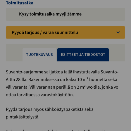
Toimitusaika
Kysy toimitusaika myyjiltämme
Pyydä tarjous / varaa suunnittelu
TUOTEKUVAUS
ESITTEET JA TIEDOSTOT
Suvanto-sarjamme sai jatkoa tällä ihastuttavalla Suvanto-
Aitta 28:lla. Rakennuksessa on kaksi 10 m² huonetta sekä
väliveranta. Väliverannan perällä on 2 m² wc-tila, jonka voi
ottaa tarvittaessa varastokäyttöön.
Pyydä tarjous myös sähköistyspaketista sekä
pintakäsittelystä.