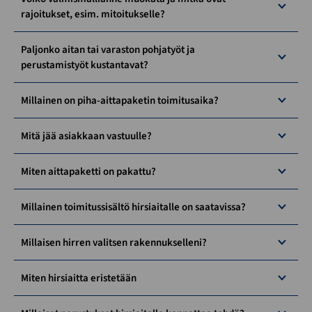
rajoitukset, esim. mitoitukselle?
Paljonko aitan tai varaston pohjatyöt ja
perustamistyöt kustantavat?
Millainen on piha-aittapaketin toimitusaika?
Mitä jää asiakkaan vastuulle?
Miten aittapaketti on pakattu?
Millainen toimitussisältö hirsiaitalle on saatavissa?
Millaisen hirren valitsen rakennukselleni?
Miten hirsiaitta eristetään