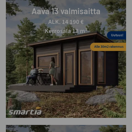
Aava 13 valmisaitta
ALK. 14 190 €
Kerrosala 13 m²
Uutuus!
Alle 30m2 rakennus