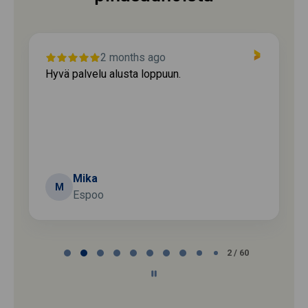
2 months ago
Hyvä palvelu alusta loppuun.
Mika
M
Espoo
Page
2 / 60
2
of
60