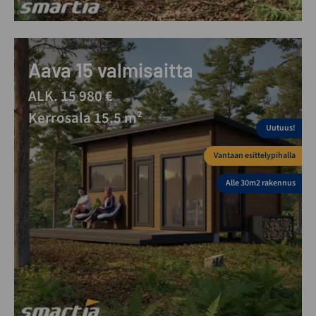
Aava 15 valmisaitta
ALK. 15 980 €
Kerrosala 15.5 m²
Uutuus!
Vantaan esittelypihalla
Alle 30m2 rakennus