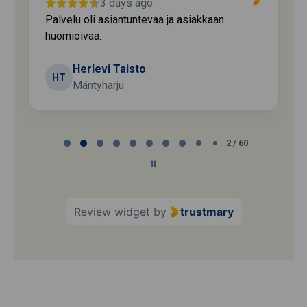
3 days ago
Palvelu oli asiantuntevaa ja asiakkaan
huomioivaa.
Herlevi Taisto
HT
Mäntyharju
Page
2 / 60
2
of
60
Review widget
by
trustmary