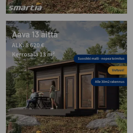
Aava 13 aitta
ALK. 8 620 €
Kerrosala 13 m²
Suosikki malli - nopea toimitus
Uutuus!
Alle 30m2 rakennus