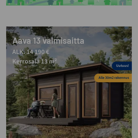
Aava 13 valmisaitta
ALK. 14 190 €
Kerrosala 13 m²
Uutuus!
Alle 30m2 rakennus