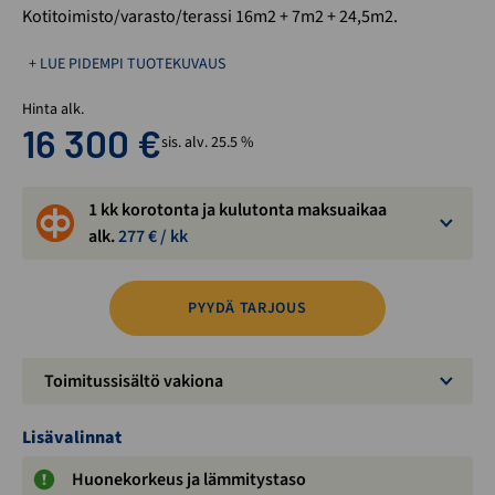
Kotitoimisto/varasto/terassi 16m2 + 7m2 + 24,5m2.
+ LUE PIDEMPI TUOTEKUVAUS
Hinta alk.
16 300
€
sis. alv. 25.5 %
1 kk korotonta ja kulutonta maksuaikaa
alk.
277
€ / kk
PYYDÄ TARJOUS
Toimitussisältö vakiona
Lisävalinnat
Huonekorkeus ja lämmitystaso