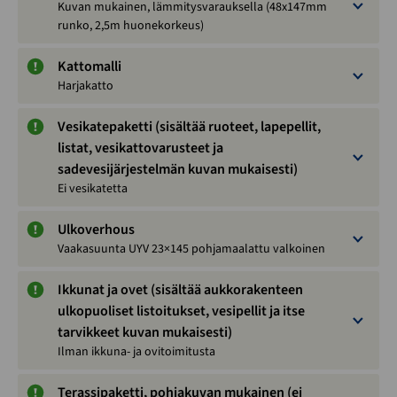
Kuvan mukainen, lämmitysvarauksella (48x147mm
runko, 2,5m huonekorkeus)
Kattomalli
Harjakatto
Vesikatepaketti (sisältää ruoteet, lapepellit,
listat, vesikattovarusteet ja
sadevesijärjestelmän kuvan mukaisesti)
Ei vesikatetta
Ulkoverhous
Vaakasuunta UYV 23×145 pohjamaalattu valkoinen
Ikkunat ja ovet (sisältää aukkorakenteen
ulkopuoliset listoitukset, vesipellit ja itse
tarvikkeet kuvan mukaisesti)
Ilman ikkuna- ja ovitoimitusta
Terassipaketti, pohjakuvan mukainen (ei