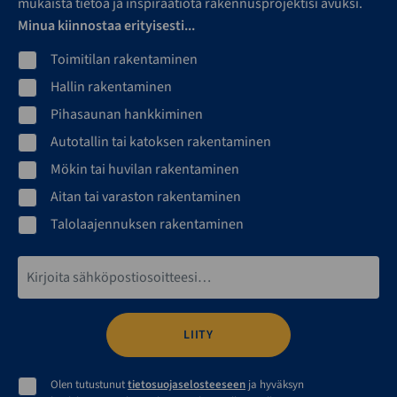
mukaista tietoa ja inspiraatiota rakennusprojektisi avuksi.
Minua kiinnostaa erityisesti...
Toimitilan rakentaminen
Hallin rakentaminen
Pihasaunan hankkiminen
Autotallin tai katoksen rakentaminen
Mökin tai huvilan rakentaminen
Aitan tai varaston rakentaminen
Talolaajennuksen rakentaminen
Sähköpostiosoite*
Olen tutustunut
tietosuojaselosteeseen
ja hyväksyn