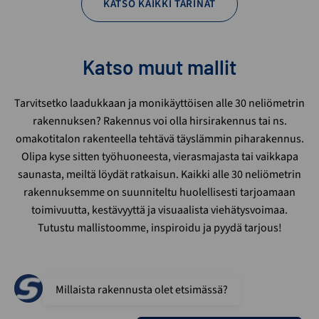
KATSO KAIKKI TARINAT
Katso muut mallit
Tarvitsetko laadukkaan ja monikäyttöisen alle 30 neliömetrin
rakennuksen? Rakennus voi olla hirsirakennus tai ns.
omakotitalon rakenteella tehtävä täyslämmin piharakennus.
Olipa kyse sitten työhuoneesta, vierasmajasta tai vaikkapa
saunasta, meiltä löydät ratkaisun. Kaikki alle 30 neliömetrin
rakennuksemme on suunniteltu huolellisesti tarjoamaan
toimivuutta, kestävyyttä ja visuaalista viehätysvoimaa.
Tutustu mallistoomme, inspiroidu ja pyydä tarjous!
Millaista rakennusta olet etsimässä?