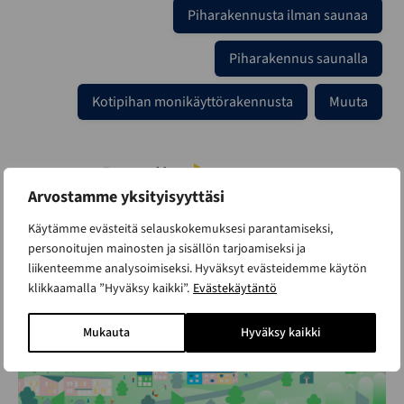
Piharakennusta ilman saunaa
Piharakennus saunalla
Kotipihan monikäyttörakennusta
Muuta
Arvostamme yksityisyyttäsi
Käytämme evästeitä selauskokemuksesi parantamiseksi,
personoitujen mainosten ja sisällön tarjoamiseksi ja
liikenteemme analysoimiseksi. Hyväksyt evästeidemme käytön
klikkaamalla ”Hyväksy kaikki”.
Evästekäytäntö
Mukauta
Hyväksy kaikki