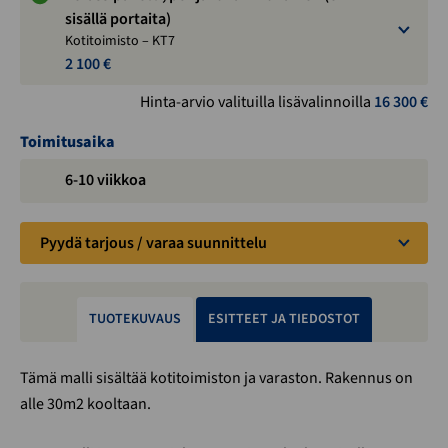
sisällä portaita)
Kotitoimisto – KT7
2 100 €
Hinta-arvio valituilla lisävalinnoilla
16 300
€
Toimitusaika
6-10 viikkoa
Pyydä tarjous / varaa suunnittelu
TUOTEKUVAUS
ESITTEET JA TIEDOSTOT
Tämä malli sisältää kotitoimiston ja varaston. Rakennus on
alle 30m2 kooltaan.