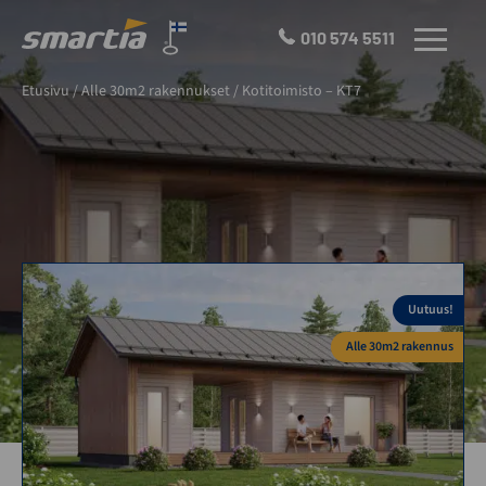
Skip
to
010 574 5511
VALIKKO
content
Smartia
Etusivu
/
Alle 30m2 rakennukset
/
Kotitoimisto – KT7
Oy
Uutuus!
Alle 30m2 rakennus