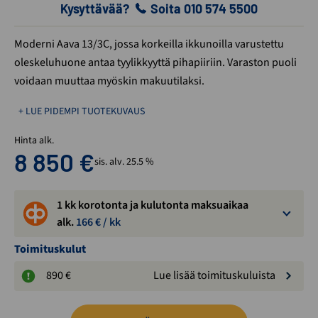
Kysyttävää?
Soita 010 574 5500
Moderni Aava 13/3C, jossa korkeilla ikkunoilla varustettu
oleskeluhuone antaa tyylikkyyttä pihapiiriin. Varaston puoli
voidaan muuttaa myöskin makuutilaksi.
+ LUE PIDEMPI TUOTEKUVAUS
Hinta alk.
8 850
€
sis. alv. 25.5 %
1 kk korotonta ja kulutonta maksuaikaa
alk.
166
€ / kk
Toimituskulut
890 €
Lue lisää toimituskuluista