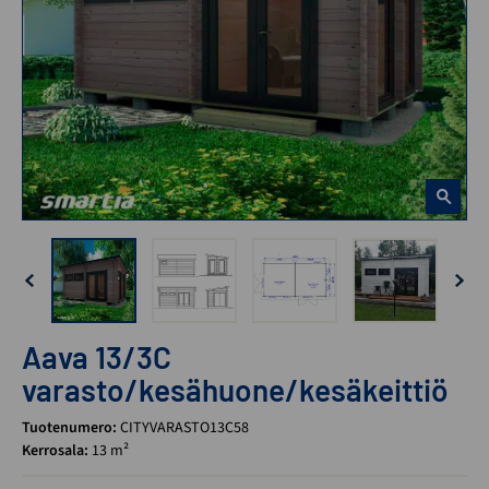
Aava 13/3C
varasto/kesähuone/kesäkeittiö
Tuotenumero:
CITYVARASTO13C58
Kerrosala:
13 m²