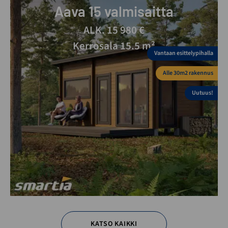
Aava 15 valmisaitta
ALK. 15 980 €
Kerrosala 15.5 m²
Vantaan esittelypihalla
Alle 30m2 rakennus
Uutuus!
KATSO KAIKKI