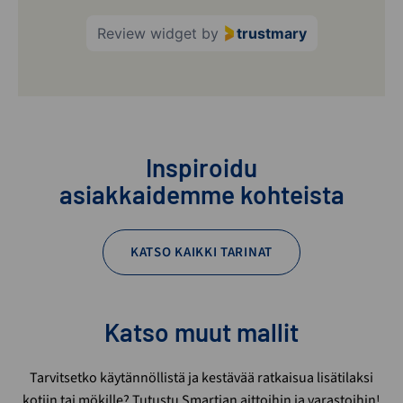
Review widget
by
trustmary
Inspiroidu
asiakkaidemme kohteista
KATSO KAIKKI TARINAT
Katso muut mallit
Tarvitsetko käytännöllistä ja kestävää ratkaisua lisätilaksi
kotiin tai mökille? Tutustu Smartian aittoihin ja varastoihin!