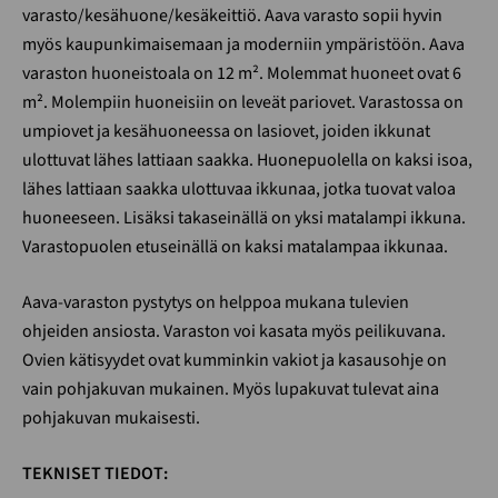
varasto/kesähuone/kesäkeittiö. Aava varasto sopii hyvin
myös kaupunkimaisemaan ja moderniin ympäristöön. Aava
varaston huoneistoala on 12 m². Molemmat huoneet ovat 6
m². Molempiin huoneisiin on leveät pariovet. Varastossa on
umpiovet ja kesähuoneessa on lasiovet, joiden ikkunat
ulottuvat lähes lattiaan saakka. Huonepuolella on kaksi isoa,
lähes lattiaan saakka ulottuvaa ikkunaa, jotka tuovat valoa
huoneeseen. Lisäksi takaseinällä on yksi matalampi ikkuna.
Varastopuolen etuseinällä on kaksi matalampaa ikkunaa.
Aava-varaston pystytys on helppoa mukana tulevien
ohjeiden ansiosta. Varaston voi kasata myös peilikuvana.
Ovien kätisyydet ovat kumminkin vakiot ja kasausohje on
vain pohjakuvan mukainen. Myös lupakuvat tulevat aina
pohjakuvan mukaisesti.
TEKNISET TIEDOT: