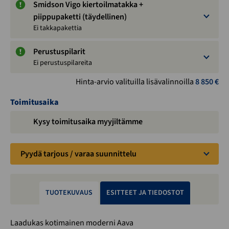
Smidson Vigo kiertoilmatakka +
piippupaketti (täydellinen)
Ei takkapakettia
Perustuspilarit
Ei perustuspilareita
Hinta-arvio valituilla lisävalinnoilla
8 850
€
Toimitusaika
Kysy toimitusaika myyjiltämme
Pyydä tarjous / varaa suunnittelu
TUOTEKUVAUS
ESITTEET JA TIEDOSTOT
Laadukas kotimainen moderni Aava