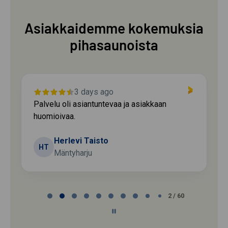
Asiakkaidemme kokemuksia
pihasaunoista
3 days ago
Palvelu oli asiantuntevaa ja asiakkaan
huomioivaa.
Herlevi Taisto
HT
Mäntyharju
Page
2 / 60
2
of
60