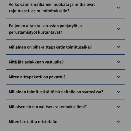
Voiko valmismallianne muokata ja mitkä ovat
rajoitukset, esim. mitoitukselle?
Paljonko aitan tai varaston pohjatyöt ja
perustamistyöt kustantavat?
Millainen on piha-aittapaketin toimitusaika?
Mitä jää asiakkaan vastuulle?
Miten aittapaketti on pakattu?
Millainen toimitussisältö hirsiaitalle on saatavissa?
Millaisen hirren valitsen rakennukselleni?
Miten hirsiaitta eristetään