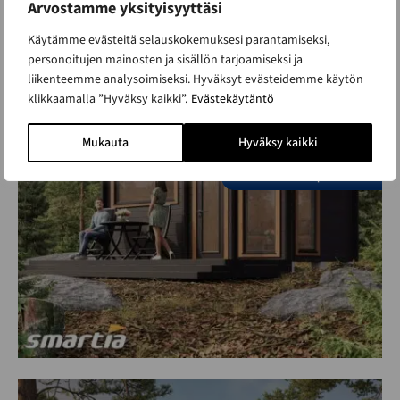
Arvostamme yksityisyyttäsi
Aava 13 aitta
Käytämme evästeitä selauskokemuksesi parantamiseksi,
personoitujen mainosten ja sisällön tarjoamiseksi ja
ALK. 8 620 €
liikenteemme analysoimiseksi. Hyväksyt evästeidemme käytön
Kerrosala 13 m²
klikkaamalla ”Hyväksy kaikki”.
Evästekäytäntö
Uutuus!
Mukauta
Hyväksy kaikki
Alle 30m2 rakennus
Suosikki malli - nopea toimitus