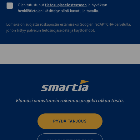
Olen tutustunut
tietosuojaselosteeseen
ja hyväksyn
henkilötietojeni käsittelyn siinä kuvatulla tavalla.
Lomake on suojattu roskapostin estämiseksi Googlen reCAPTCHA-palvelulla,
johon liittyy
palvelun tietosuojaseloste
ja
käyttöehdot
.
Elämäsi onnistunein rakennusprojekti alkaa tästä.
PYYDÄ TARJOUS