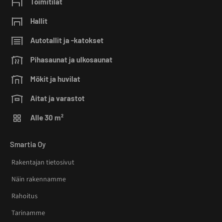
Toimitilat
Hallit
Autotallit ja -katokset
Pihasaunat ja ulkosaunat
Mökit ja huvilat
Aitat ja varastot
Alle 30 m²
Smartia Oy
Rakentajan tietosivut
Näin rakennamme
Rahoitus
Tarinamme