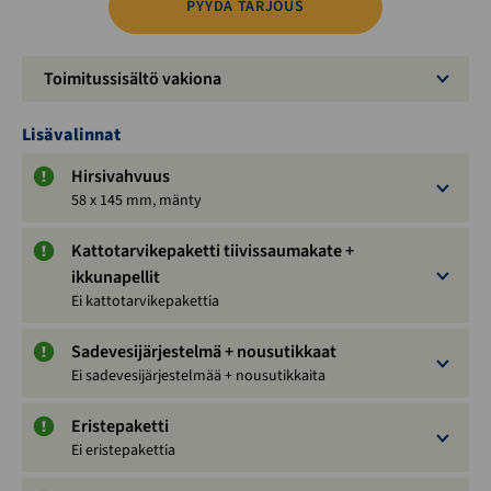
PYYDÄ TARJOUS
Toimitussisältö vakiona
Lisävalinnat
Hirsivahvuus
58 x 145 mm, mänty
Kattotarvikepaketti tiivissaumakate +
ikkunapellit
Ei kattotarvikepakettia
Sadevesijärjestelmä + nousutikkaat
Ei sadevesijärjestelmää + nousutikkaita
Eristepaketti
Ei eristepakettia