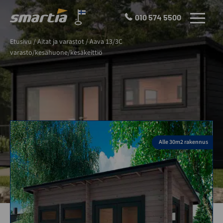
Skip
to
010 574 5500
VALIKKO
content
Smartia
Etusivu
/
Aitat ja varastot
/
Aava 13/3C
Oy
varasto/kesähuone/kesäkeittiö
Alle 30m2 rakennus